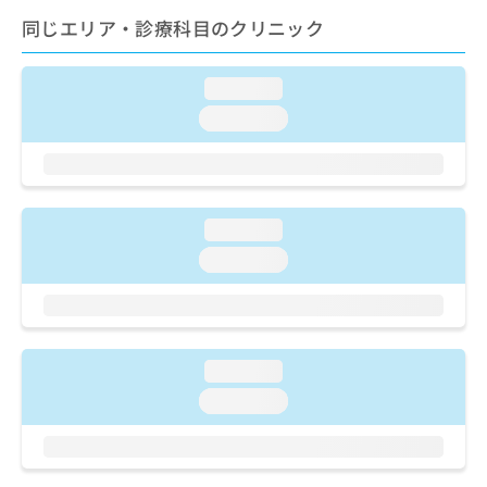
ご了
ら
み
承く
同じエリア・診療科目のクリニック
は
ださ
こ
無
い。
ち
料
loading...
ら
情
loading...
報
拡
掲
充
載
の
情
お
報
loading...
申
の
し
修
loading...
込
正
み
は
は
こ
こ
ち
ち
ら
loading...
ら
loading...
そ
の
他
の