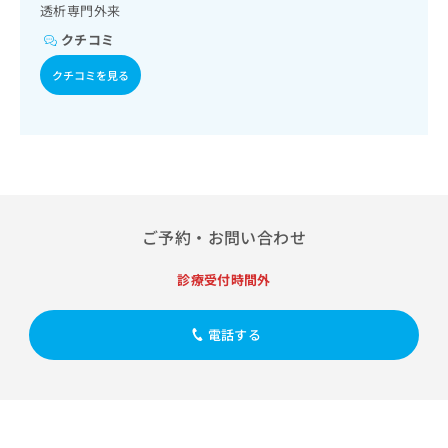
出
稿
クリ
透析専門外来
資
稿
ニッ
の
料
クチコミ
クナ
の
お
の
ビサ
お
問
ご
クチコミを見る
イト
問
い
請
への
い
合
お問
求
合
合せ
わ
は
フォ
わ
せ
こ
ーム
せ
は
ち
とな
は
こ
ら
りま
こ
ち
す。
ち
ら
クリ
ご予約・お問い合わせ
無
ら
ニッ
料
クの
資
情
診療受付時間外
予
料
報
約・
の
症状
拡
のご
ご
電話する
充
相談
請
の
など
求
お
はで
は
申
きま
こ
せん
し
ので
ち
込