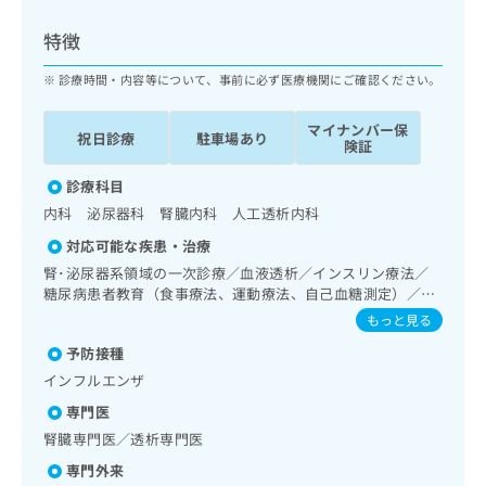
ッ
は
ク
こ
特徴
ナ
ち
ビ
診療時間・内容等について、事前に必ず医療機関にご確認ください。
ら
に
関
マイナンバー保
広
祝日診療
駐車場あり
す
広
険証
告
る
告
代
お
診療科目
出
理
問
稿
内科 泌尿器科 腎臓内科 人工透析内科
店
い
の
対応可能な疾患・治療
合
の
お
わ
腎･泌尿器系領域の一次診療／血液透析／インスリン療法／
方
問
せ
糖尿病患者教育（食事療法、運動療法、自己血糖測定）／糖
い
は
尿病による合併症に対する継続的な管理及び指導
は
合
もっと見る
こ
こ
わ
ち
予防接種
ち
せ
ら
ら
インフルエンザ
は
こ
専門医
こち
ち
広
腎臓専門医／透析専門医
らは
広
ら
告
マイ
告
専門外来
出
ナビ