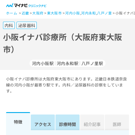
一
般
ホーム
近畿
大阪府
東大阪市
河内小阪
,
河内永和
,
八戸ノ里
小阪イナバ
ユ
内科
泌尿器科
ー
ザ
小阪イナバ診療所（大阪府東大阪
ー
市）
の
方
は
河内小阪駅
河内永和駅
八戸ノ里駅
こ
ち
小阪イナバ診療所は大阪府東大阪市にあります。近畿日本鉄道奈良
ら
線の河内小阪が最寄り駅です。内科／泌尿器科の診察をしていま
す。
医
マ
療
イ
関
ナ
係
ビ
者
ク
特徴
アクセス
診療時間
紹介記事
医師
の
リ
方
ニ