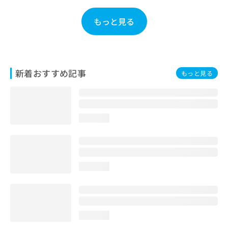
お
問
もっと見る
い
合
わ
せ
は
新着おすすめ記事
もっと見る
こ
ち
ら
loading...
loading...
loading...