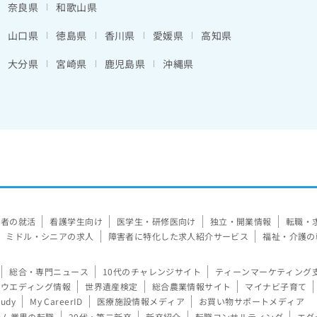
奈良県
和歌山県
山口県
徳島県
香川県
愛媛県
高知県
大分県
宮崎県
鹿児島県
沖縄県
験者の就活
看護学生向け
医学生・研修医向け
独立・開業情報
転職・
ミドル・シニアの求人
障害者に特化した求人紹介サービス
福祉・介護の
総合・専門ニュース
10代のチャレンジサイト
ティーンマーケティング
ウエディング情報
世界遺産検定
総合農業情報サイト
マイナビ子育て
tudy
My CareerID
医療施設情報メディア
お買い物サポートメディア
ーム業界の転職
20代・第二新卒
新卒紹介
転職コンサルティング
エグ