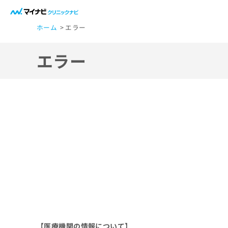
一
ホーム
エラー
般
ユ
エラー
ー
ザ
ー
の
方
は
こ
ち
ら
医
マ
療
イ
ナ
関
ビ
【医療機関の情報について】