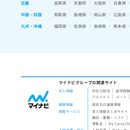
せ
こち
近畿
滋賀県
京都府
大阪府
兵庫県
ち
らは
は
マイ
こ
ら
中国・四国
鳥取県
島根県
岡山県
広島県
ナビ
ち
クリ
ら
ニッ
九州・沖縄
福岡県
佐賀県
長崎県
熊本県
クナ
広
ビサ
広
資
イト
告
告
への
料
出
出
お問
の
稿
合せ
稿
ご
の
フォ
の
請
お
ーム
お
求
問
とな
問
りま
は
い
い
す。
こ
合
マイナビグループの関連サイト
合
クリ
ち
わ
ニッ
わ
求人情報
学生の就活
留学経
ら
せ
クの
せ
アルバイト
パート
は
予
は
進路情報
高校生の進路情報
約・
こ
こ
無
症状
ち
情報サービス
求人情報まとめサイト
ち
のご
料
ら
雑誌・書籍・ソフト
相談
ら
情
博覧会
My CareerS
など
報
はで
人材派遣・紹介
人材派遣
Web・ゲ