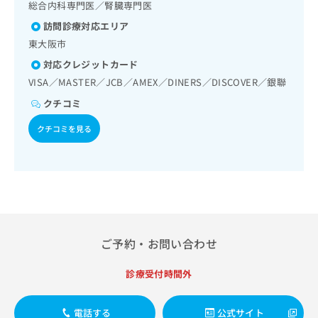
出
総合内科専門医／腎臓専門医
稿
クリ
資
稿
ニッ
の
料
訪問診療対応エリア
クナ
の
お
の
ビサ
東大阪市
お
問
ご
イト
問
い
対応クレジットカード
請
への
い
合
お問
求
VISA／MASTER／JCB／AMEX／DINERS／DISCOVER／銀聯
合
合せ
わ
は
フォ
わ
クチコミ
せ
こ
ーム
せ
は
ち
とな
クチコミを見る
は
こ
ら
りま
こ
ち
す。
ち
ら
クリ
無
ら
ニッ
料
クの
資
情
予
料
報
約・
の
症状
拡
のご
ご
充
ご予約・お問い合わせ
相談
請
の
など
求
お
はで
診療受付時間外
は
申
きま
こ
せん
し
ので
ち
込
電話する
公式サイト