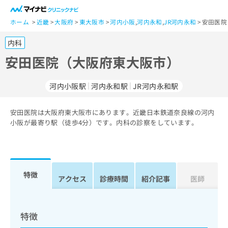
一
般
ホーム
近畿
大阪府
東大阪市
河内小阪
,
河内永和
,
JR河内永和
安田医院
ユ
内科
ー
ザ
安田医院（大阪府東大阪市）
ー
の
河内小阪駅
河内永和駅
JR河内永和駅
方
は
こ
安田医院は大阪府東大阪市にあります。近畿日本鉄道奈良線の河内
小阪が最寄り駅（徒歩4分）です。内科の診察をしています。
ち
ら
医
マ
療
イ
特徴
アクセス
診療時間
紹介記事
医師
関
ナ
係
ビ
者
ク
の
リ
特徴
方
ニ