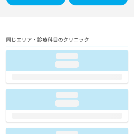
ご了
ら
み
承く
は
ださ
こ
無
い。
ち
料
ら
情
報
同じエリア・診療科目のクリニック
拡
掲
充
載
の
情
loading...
お
報
申
loading...
の
し
修
込
正
み
は
は
こ
こ
ち
loading...
ち
ら
loading...
ら
そ
の
他
の
loading...