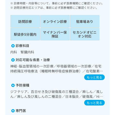
ッ
は
診療時間・内容等について、事前に必ず医療機関にご確認ください。
ク
訪問診療対応エリアは、事前に必ず医療機関にご確認ください。
こ
ナ
ち
ビ
ら
訪問診療
オンライン診療
駐車場あり
に
関
広
マイナンバー保
セカンドオピニ
す
駅徒歩5分圏内
広
険証
オン対応
告
る
告
代
お
出
診療科目
理
問
稿
内科 腎臓内科
店
い
の
合
の
対応可能な疾患・治療
お
わ
方
問
神経･脳血管領域の一次診療／呼吸器領域の一次診療／在宅
せ
い
は
持続陽圧呼吸療法（睡眠時無呼吸症候群治療）／在宅酸素療
は
合
法／消化器系領域の一次診療／肝･胆道・膵臓領域の一次診
こ
もっと見る
こ
わ
療／循環器系領域の一次診療／ホルター型心電図検査／腎･
ち
ち
予防接種
せ
泌尿器系領域の一次診療／腹膜透析（CAPD）／内分泌･代
ら
ら
謝･栄養領域の一次診療／インスリン療法／糖尿病患者教育
は
ジフテリア、百日せき及び破傷風の三種混合／麻しん／風し
（食事療法、運動療法、自己血糖測定）／糖尿病による合併
こ
ん／麻しん及び風しんの二種混合／日本脳炎／破傷風／Hib
こち
症に対する継続的な管理及び指導／血液・免疫系領域の一次
ち
感染症／小児の肺炎球菌感染症／ヒトパピローマウイルス感
広
もっと見る
らは
診療／小児腎疾患／医療用麻薬によるがん疼痛治療／漢方薬
広
ら
染症／水痘／インフルエンザ／成人の肺炎球菌感染症／おた
告
マイ
の処方／在宅における看取り
専門医
ふくかぜ／A型肝炎／B型肝炎／ロタウイルス感染症
告
出
ナビ