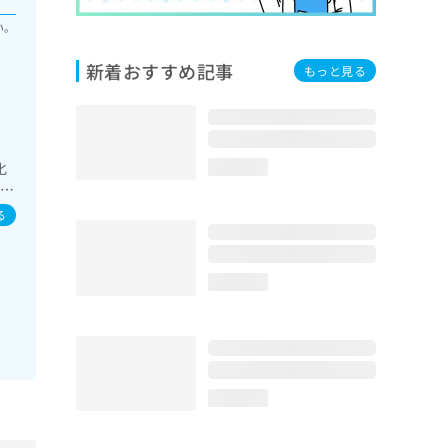
い。
新着おすすめ記事
もっと見る
化
loading...
栄養
方
る
loading...
loading...