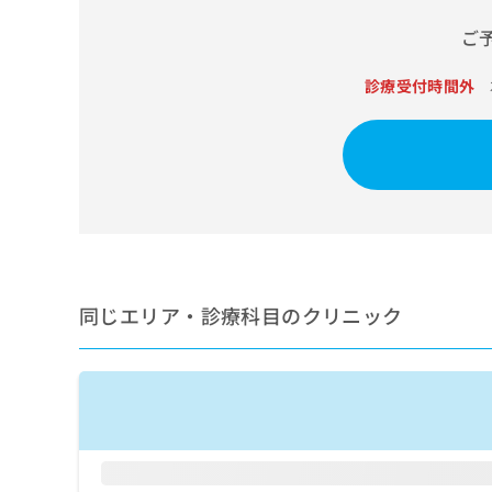
せ
こち
ち
らは
は
ご
マイ
こ
ら
ナビ
ち
クリ
診療受付時間外
ら
ニッ
クナ
広
ビサ
広
資
イト
告
告
への
料
出
出
お問
の
稿
合せ
稿
ご
の
フォ
の
請
お
ーム
お
求
問
とな
問
りま
は
い
い
す。
こ
合
同じエリア・診療科目のクリニック
合
クリ
ち
わ
ニッ
わ
ら
せ
クの
せ
は
予
は
約・
こ
こ
無
症状
ち
ち
のご
料
ら
相談
ら
情
など
報
はで