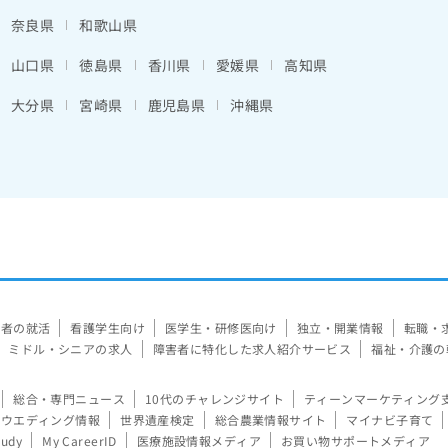
奈良県
和歌山県
山口県
徳島県
香川県
愛媛県
高知県
大分県
宮崎県
鹿児島県
沖縄県
験者の就活
看護学生向け
医学生・研修医向け
独立・開業情報
転職・
ミドル・シニアの求人
障害者に特化した求人紹介サービス
福祉・介護の
総合・専門ニュース
10代のチャレンジサイト
ティーンマーケティング
ウエディング情報
世界遺産検定
総合農業情報サイト
マイナビ子育て
tudy
My CareerID
医療施設情報メディア
お買い物サポートメディア