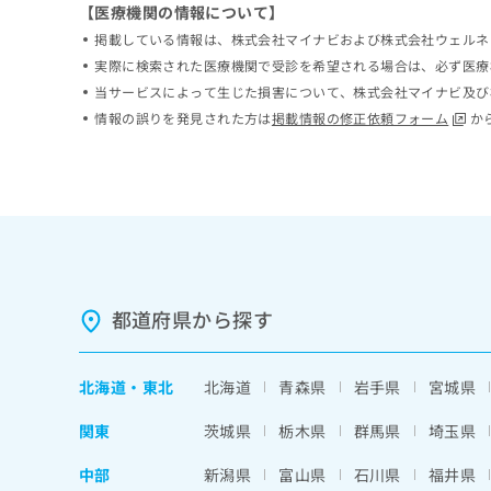
【医療機関の情報について】
ち
み
ら
掲載している情報は、株式会社マイナビおよび株式会社ウェルネ
は
こ
実際に検索された医療機関で受診を希望される場合は、必ず医療
ち
当サービスによって生じた損害について、株式会社マイナビ及び
そ
ら
情報の誤りを発見された方は
掲載情報の修正依頼フォーム
か
の
他
の
お
問
い
合
わ
せ
都道府県から探す
は
こ
ち
ら
北海道
・
東北
北海道
青森県
岩手県
宮城県
関東
茨城県
栃木県
群馬県
埼玉県
中部
新潟県
富山県
石川県
福井県