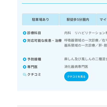
係
ク
者
リ
の
ニ
ッ
方
駐車場あり
駅徒歩5分圏内
マイ
ク
は
ナ
こ
ビ
診療科目
内科 リハビリテーション
ち
に
呼吸器領域の一次診療／在
対応可能な疾患・治療
関
ら
器系領域の一次診療／肝･
す
領域の一次診療／インスリ
る
薬の処方
お
広
麻しん及び風しんの二種混
予防接種
広
問
告
告
い
消化器病専門医
専門医
出
代
合
クチコミ
稿
わ
理
クチコミを見る
の
せ
店
お
は
の
問
こ
い
方
ち
合
ら
は
わ
こ