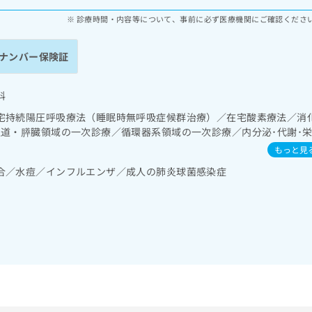
診療時間・内容等について、事前に必ず医療機関にご確認くださ
ナンバー保険証
科
宅持続陽圧呼吸療法（睡眠時無呼吸症候群治療）／在宅酸素療法／消
胆道・膵臓領域の一次診療／循環器系領域の一次診療／内分泌･代謝･
ン療法／糖尿病患者教育（食事療法、運動療法、自己血糖測定）／漢
もっと見
合／水痘／インフルエンザ／成人の肺炎球菌感染症