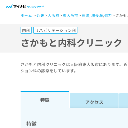
一
ホーム
近畿
大阪府
東大阪市
長瀬
,
JR長瀬
,
弥刀
さかも
般
ユ
内科
リハビリテーション科
ー
ザ
さかもと内科クリニック
ー
の
方
さかもと内科クリニックは大阪府東大阪市にあります。近
は
ション科の診察をしています。
こ
ち
ら
特徴
アクセス
医
マ
療
イ
ナ
関
特徴
ビ