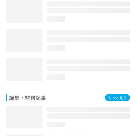
お
問
い
loading...
合
わ
せ
は
こ
loading...
ち
ら
loading...
編集・監修記事
もっと見る
loading...