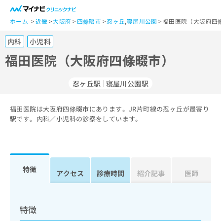
一
般
ホーム
近畿
大阪府
四條畷市
忍ヶ丘
,
寝屋川公園
福田医院（大阪府四
ユ
内科
小児科
ー
ザ
福田医院（大阪府四條畷市）
ー
の
忍ヶ丘駅
寝屋川公園駅
方
は
こ
福田医院は大阪府四條畷市にあります。JR片町線の忍ヶ丘が最寄り
駅です。内科／小児科の診察をしています。
ち
ら
医
マ
療
イ
特徴
アクセス
診療時間
紹介記事
医師
関
ナ
係
ビ
者
ク
の
リ
特徴
方
ニ