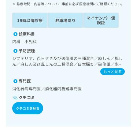
ッ
は
診療時間・内容等について、事前に必ず医療機関にご確認ください。
ク
こ
ナ
ち
マイナンバー保
19時以降診療
駐車場あり
ビ
険証
ら
に
関
診療科目
広
す
広
内科 小児科
告
る
告
代
予防接種
お
出
理
問
ジフテリア、百日せき及び破傷風の三種混合／麻しん／風し
稿
店
ん／麻しん及び風しんの二種混合／日本脳炎／破傷風／水痘
い
の
／インフルエンザ／成人の肺炎球菌感染症／おたふくかぜ／
合
の
お
もっと見る
B型肝炎
わ
方
問
専門医
せ
い
は
消化器病専門医／消化器内視鏡専門医
は
合
こ
こ
わ
クチコミ
ち
ち
せ
ら
ら
は
クチコミを見る
こ
こち
ち
広
らは
広
ら
告
マイ
告
出
ナビ