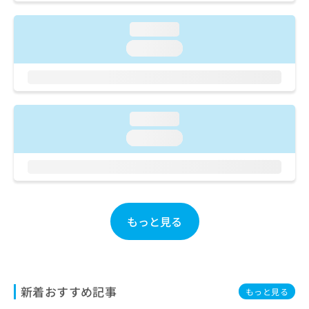
ご了
ら
み
承く
は
ださ
loading...
こ
無
い。
ち
loading...
料
ら
情
報
拡
掲
充
載
loading...
の
情
お
報
loading...
申
の
し
修
込
正
み
は
は
こ
こ
ち
もっと見る
ち
ら
ら
そ
の
新着おすすめ記事
他
もっと見る
の