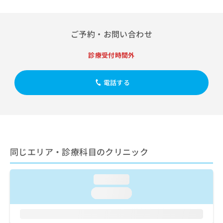
出
稿
クリ
資
稿
ニッ
の
料
クナ
の
お
の
ビサ
お
ご予約・お問い合わせ
問
ご
イト
問
い
請
への
い
合
お問
診療受付時間外
求
合
合せ
わ
は
フォ
わ
せ
こ
ーム
せ
電話する
は
ち
とな
は
こ
ら
りま
こ
ち
す。
ち
ら
クリ
無
ら
ニッ
料
クの
資
情
予
料
報
約・
同じエリア・診療科目のクリニック
の
症状
拡
のご
ご
充
相談
請
の
loading...
など
求
お
はで
loading...
は
申
きま
こ
せん
し
ので
ち
込