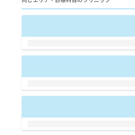
拡
資
きま
充
料
せん
の
ので
の
ご了
お
ご
承く
申
請
ださ
し
求
い。
込
は
み
こ
は
ち
こ
ら
ち
ら
無
料
掲
情
載
報
情
拡
報
充
の
の
修
お
正
申
は
し
こ
込