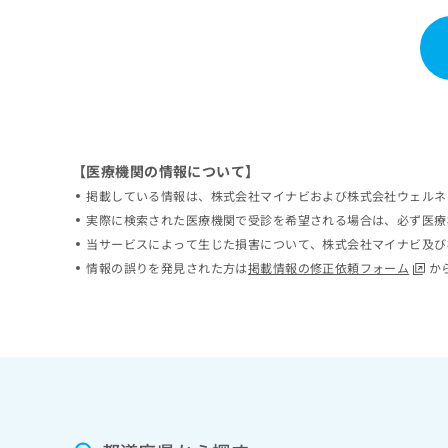
ち
み
ら
は
こ
ち
そ
ら
の
他
の
【医療機関の情報について】
お
問
掲載している情報は、株式会社マイナビおよび株式会社ウェルネ
い
実際に検索された医療機関で受診を希望される場合は、必ず医療
合
当サービスによって生じた損害について、株式会社マイナビ及び
わ
情報の誤りを発見された方は
掲載情報の修正依頼フォーム
か
せ
は
こ
ち
ら