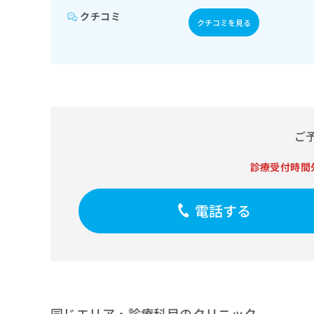
薬の処方
せ
こち
ち
らは
クチコミ
は
クチコミを見る
マイ
こ
ら
ナビ
ち
クリ
ら
ニッ
クナ
広
ビサ
広
資
イト
告
告
への
料
出
出
お問
の
稿
合せ
ご
稿
ご
の
フォ
の
請
お
ーム
お
診療受付時間
求
問
とな
問
りま
は
い
い
す。
こ
合
合
クリ
電話する
ち
わ
ニッ
わ
ら
せ
クの
せ
は
予
は
約・
こ
こ
無
症状
ち
ち
のご
料
ら
相談
ら
情
など
報
同じエリア・診療科目のクリニック
はで