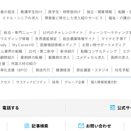
験者の就活
看護学生向け
医学生・研修医向け
独立・開業情報
転職・
ミドル・シニアの求人
障害者に特化した求人紹介サービス
福祉・介護の
総合・専門ニュース
10代のチャレンジサイト
ティーンマーケティング
ウエディング情報
世界遺産検定
総合農業情報サイト
マイナビ子育て
tudy
My CareerID
医療施設情報メディア
お買い物サポートメディア
ーム業界の転職
20代・第二新卒
新卒紹介
転職コンサルティング
エグ
顧問紹介
薬剤師の転職
看護師の求人
コメディカル求人
医師の求人
支援
外国人材の紹介
率化支援（BPO）
発送代行
健康経営
貸会議室・スタジオ
社宅手配
アクセス
サスティナビリティ
採用
グループ企業
個人情報保護方針
電話する
公式サ
記事検索
お問い合わせ