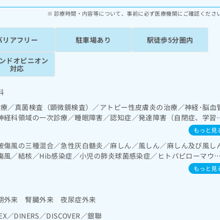
診療時間・内容等について、事前に必ず医療機関にご確認くださ
バリアフリー
駐車場あり
駅徒歩5分圏内
ンドオピニオン
対応
科
診療／真菌検査（顕微鏡検査）／アトピー性皮膚炎の治療／神経･脳血
神経科領域の一次診療／睡眠障害／認知症／発達障害（自閉症、学習
／耳鼻咽喉領域の一次診療／呼吸器領域の一次診療／消化器系領域の
もっと見
域の一次診療／循環器系領域の一次診療／腎･泌尿器系領域の一次診療
破傷風の三種混合／急性灰白髄炎／麻しん／風しん／麻しん及び風し
科領域の一次診療／内分泌･代謝･栄養領域の一次診療／インスリン療
傷風／結核／Hib感染症／小児の肺炎球菌感染症／ヒトパピローマウ
法、運動療法、自己血糖測定）／糖尿病による合併症に対する継続的
ルエンザ／成人の肺炎球菌感染症／おたふくかぜ／A型肝炎／B型肝炎
系領域の一次診療／小児領域の一次診療／小児循環器疾患／小児呼吸
もっと見
炎菌感染症
経疾患／小児アレルギー疾患／小児自己免疫疾患／小児糖尿病／小児
疾患／小児血液疾患／小児悪性腫瘍／小児の脳炎又は髄膜炎／小児の
期外来 腎臓外来 夜尿症外来
夜尿症の治療／小児食物アレルギー負荷検査／画像診断管理（専ら画
読影）／口唇、舌若しくは口腔粘膜の炎症、外傷又は腫瘍の治療／漢
EX／DINERS／DISCOVER／銀聯