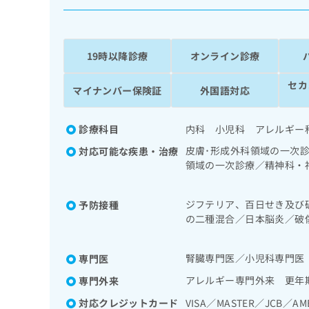
係
ク
者
リ
の
ニ
ッ
方
19時以降診療
オンライン診療
ク
は
ナ
セカ
こ
マイナンバー保険証
外国語対応
ビ
ち
に
関
ら
診療科目
内科 小児科 アレルギー
す
る
皮膚･形成外科領域の一次
対応可能な疾患・治療
お
領域の一次診療／精神科・
広
広
問
害等）／眼領域の一次診療
告
告
い
次診療／肝･胆道・膵臓領
出
代
合
ジフテリア、百日せき及び
予防接種
産科領域の一次診療／婦人
稿
わ
の二種混合／日本脳炎／破
理
／糖尿病患者教育（食事療
の
せ
ルス感染症／水痘／インフ
管理及び指導／血液・免疫
店
お
は
ロタウイルス感染症／髄膜
疾患／小児腎疾患／小児神
の
問
腎臓専門医／小児科専門医
こ
専門医
分泌疾患／小児先天性代謝
い
方
ち
アレルギー専門外来 更年
専門外来
重積／乳幼児の育児相談／
合
ら
は
診断を担当する医師による
わ
対応クレジットカード
VISA／MASTER／JCB／AM
こ