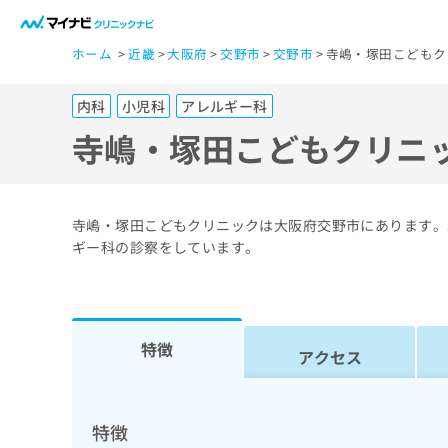
一
ホーム
近畿
大阪府
交野市
交野市
寺嶋・塚田こどもク
般
ユ
内科
小児科
アレルギー科
ー
ザ
寺嶋・塚田こどもクリニ
ー
の
方
寺嶋・塚田こどもクリニックは大阪府交野市にあります。
は
ギー科の診察をしています。
こ
ち
ら
特徴
アクセス
医
マ
療
イ
ナ
関
特徴
ビ