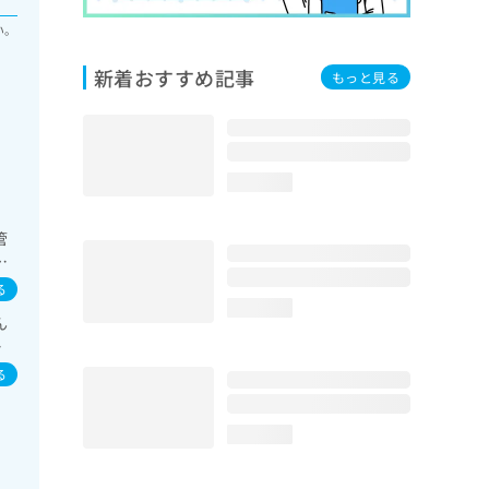
い。
新着おすすめ記事
もっと見る
loading...
管
障
一
る
／
loading...
ん
法
イ
な
／
器
る
内
腸
loading...
像
方