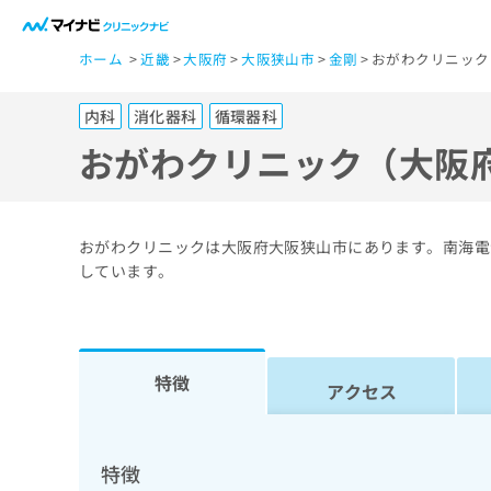
一
ホーム
近畿
大阪府
大阪狭山市
金剛
おがわクリニック
般
ユ
内科
消化器科
循環器科
ー
ザ
おがわクリニック（大阪
ー
の
方
おがわクリニックは大阪府大阪狭山市にあります。南海電
は
しています。
こ
ち
ら
特徴
アクセス
医
マ
療
イ
ナ
関
特徴
ビ