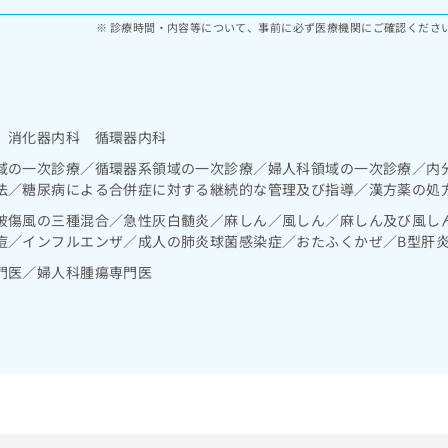
診療時間・内容等について、事前に必ず医療機関にご確認くださ
 消化器内科 循環器内科
域の一次診療／循環器系領域の一次診療／婦人科領域の一次診療／内
法／糖尿病による合併症に対する継続的な管理及び指導／漢方薬の処
破傷風の三種混合／急性灰白髄炎／麻しん／風しん／麻しん及び風し
痘／インフルエンザ／成人の肺炎球菌感染症／おたふくかぜ／B型肝
門医／婦人科腫瘍専門医