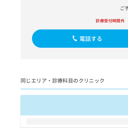
せ
こち
ち
らは
は
ご
マイ
こ
ら
ナビ
ち
診療受付時間外
クリ
ら
ニッ
クナ
広
ビサ
電話する
広
資
イト
告
告
への
料
出
出
お問
の
稿
合せ
稿
ご
の
フォ
の
請
お
ーム
お
求
問
とな
問
りま
は
い
い
す。
同じエリア・診療科目のクリニック
こ
合
合
クリ
ち
わ
ニッ
わ
ら
せ
クの
せ
は
予
は
約・
こ
こ
無
症状
ち
ち
のご
料
ら
相談
ら
情
など
報
はで