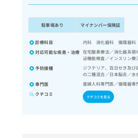
係
ク
者
リ
の
ニ
ッ
方
駐車場あり
マイナンバー保険証
ク
は
ナ
こ
ビ
診療科目
内科 消化器科 循環器科
ち
に
在宅酸素療法／消化器系領
対応可能な疾患・治療
関
ら
泌機能検査／インスリン療
す
る
ジフテリア、百日せき及び
予防接種
お
の二種混合／日本脳炎／水
広
広
問
告
産婦人科専門医／循環器専
告
専門医
い
出
代
合
クチコミ
稿
わ
クチコミを見る
理
の
せ
店
お
は
の
問
こ
い
方
ち
合
ら
は
わ
こ