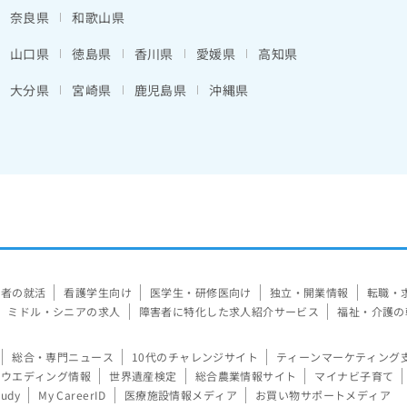
奈良県
和歌山県
山口県
徳島県
香川県
愛媛県
高知県
大分県
宮崎県
鹿児島県
沖縄県
験者の就活
看護学生向け
医学生・研修医向け
独立・開業情報
転職・
ミドル・シニアの求人
障害者に特化した求人紹介サービス
福祉・介護の
総合・専門ニュース
10代のチャレンジサイト
ティーンマーケティング
ウエディング情報
世界遺産検定
総合農業情報サイト
マイナビ子育て
tudy
My CareerID
医療施設情報メディア
お買い物サポートメディア