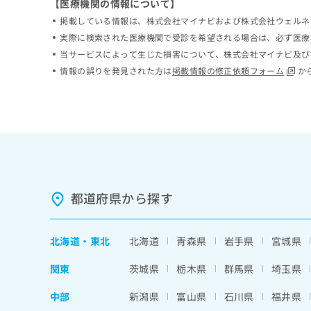
【医療機関の情報について】
ち
み
掲載している情報は、株式会社マイナビおよび株式会社ウェルネ
ら
は
実際に検索された医療機関で受診を希望される場合は、必ず医療
こ
ち
当サービスによって生じた損害について、株式会社マイナビ及び
そ
ら
情報の誤りを発見された方は
掲載情報の修正依頼フォーム
か
の
他
の
お
問
い
合
わ
せ
都道府県から探す
は
こ
ち
北海道
・
東北
北海道
青森県
岩手県
宮城県
ら
関東
茨城県
栃木県
群馬県
埼玉県
中部
新潟県
富山県
石川県
福井県