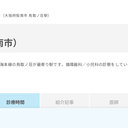
（大阪府阪南市 鳥取ノ荘駅）
南市）
海本線の鳥取ノ荘が最寄り駅です。循環器科／小児科の診察をしてい
診療時間
紹介記事
医師