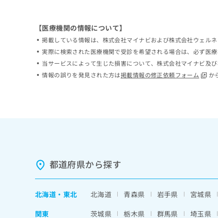
ち
み
ら
は
【医療機関の情報について】
こ
ち
掲載している情報は、株式会社マイナビおよび株式会社ウェルネ
そ
ら
実際に検索された医療機関で受診を希望される場合は、必ず医療
の
当サービスによって生じた損害について、株式会社マイナビ及び
他
の
情報の誤りを発見された方は
掲載情報の修正依頼フォーム
か
お
問
い
合
わ
せ
は
こ
ち
都道府県から探す
ら
北海道
・
東北
北海道
青森県
岩手県
宮城県
関東
茨城県
栃木県
群馬県
埼玉県