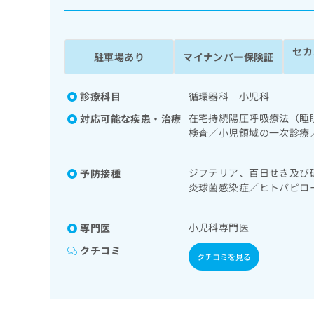
係
ク
者
リ
の
ニ
セカ
ッ
方
駐車場あり
マイナンバー保険証
ク
は
ナ
こ
ビ
診療科目
循環器科 小児科
ち
に
在宅持続陽圧呼吸療法（睡
対応可能な疾患・治療
関
ら
検査／小児領域の一次診療
す
児相談／夜尿症の治療
る
お
広
ジフテリア、百日せき及び
予防接種
広
問
炎球菌感染症／ヒトパピロ
告
告
い
おたふくかぜ／A型肝炎／
出
代
合
稿
わ
理
小児科専門医
専門医
の
せ
店
お
は
クチコミ
クチコミを見る
の
問
こ
い
方
ち
合
ら
は
わ
こ