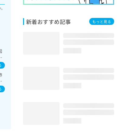
い。
新着おすすめ記事
もっと見る
図
loading...
育
る
肺
／
loading...
る
loading...