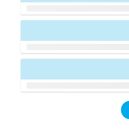
拡
資
きま
充
料
せん
の
ので
の
ご了
お
ご
承く
申
請
ださ
し
求
い。
込
は
み
こ
は
ち
こ
ら
ち
ら
無
料
掲
情
載
報
情
拡
報
充
の
の
修
お
正
申
は
し
こ
込