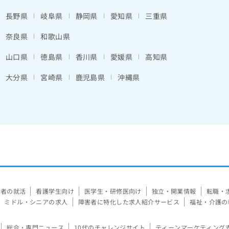
長野県
岐阜県
静岡県
愛知県
三重県
奈良県
和歌山県
山口県
徳島県
香川県
愛媛県
高知県
大分県
宮崎県
鹿児島県
沖縄県
験者の就活
看護学生向け
医学生・研修医向け
独立・開業情報
転職・
ミドル・シニアの求人
障害者に特化した求人紹介サービス
福祉・介護の
総合・専門ニュース
10代のチャレンジサイト
ティーンマーケティング