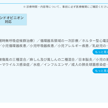
診療時間・内容等について、事前に必ず医療機関にご確認くださ
ンドオピニオン
対応
眠時無呼吸症候群治療）／循環器系領域の一次診療／ホルター型心電
／小児循環器疾患／小児呼吸器疾患／小児アレルギー疾患／乳幼児の
もっと見
破傷風の三種混合／麻しん及び風しんの二種混合／日本脳炎／小児の
ーマウイルス感染症／水痘／インフルエンザ／成人の肺炎球菌感染症
B型肝炎／ロタウイルス感染症／髄膜炎菌感染症
もっと見