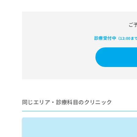
せ
こち
ち
らは
は
マイ
こ
ら
ナビ
ち
クリ
ご
ら
ニッ
クナ
広
ビサ
診療受付中
（12:00ま
広
資
イト
告
告
への
料
出
出
お問
の
稿
合せ
稿
ご
の
フォ
の
請
お
ーム
お
求
問
とな
問
りま
は
い
い
す。
こ
合
合
クリ
ち
わ
ニッ
わ
ら
せ
クの
同じエリア・診療科目のクリニック
せ
は
予
は
約・
こ
こ
無
症状
ち
ち
のご
料
ら
相談
ら
情
など
報
はで