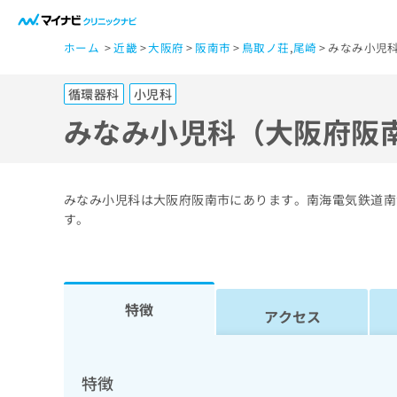
一
ホーム
近畿
大阪府
阪南市
鳥取ノ荘
,
尾崎
みなみ小児科
般
ユ
循環器科
小児科
ー
ザ
みなみ小児科（大阪府阪
ー
の
方
みなみ小児科は大阪府阪南市にあります。南海電気鉄道南
は
す。
こ
ち
ら
特徴
アクセス
医
マ
療
イ
ナ
関
特徴
ビ