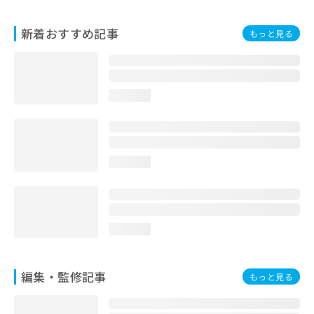
お
問
新着おすすめ記事
もっと見る
い
合
わ
せ
は
loading...
こ
ち
ら
loading...
loading...
編集・監修記事
もっと見る