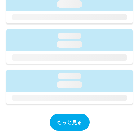
ご了
ら
み
loading...
承く
は
ださ
こ
無
い。
ち
料
ら
情
報
loading...
拡
掲
loading...
充
載
の
情
お
報
申
の
し
修
loading...
込
正
み
loading...
は
は
こ
こ
ち
ち
ら
ら
そ
もっと見る
の
他
の