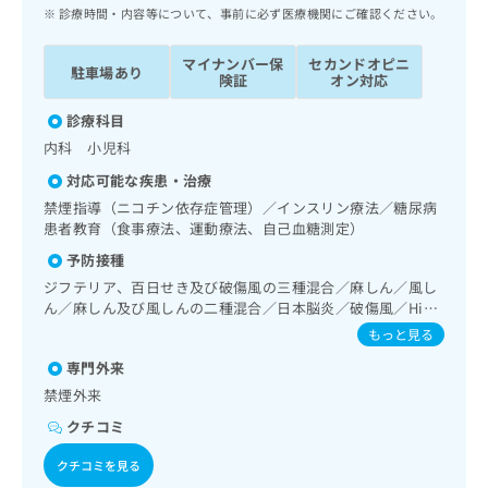
ッ
は
診療時間・内容等について、事前に必ず医療機関にご確認ください。
ク
こ
ナ
ち
マイナンバー保
セカンドオピニ
駐車場あり
ビ
険証
オン対応
ら
に
関
診療科目
広
す
広
内科 小児科
告
る
告
代
対応可能な疾患・治療
お
出
理
問
禁煙指導（ニコチン依存症管理）／インスリン療法／糖尿病
稿
店
患者教育（食事療法、運動療法、自己血糖測定）
い
の
合
の
お
予防接種
わ
方
問
ジフテリア、百日せき及び破傷風の三種混合／麻しん／風し
せ
い
は
ん／麻しん及び風しんの二種混合／日本脳炎／破傷風／Hib
は
合
こ
感染症／小児の肺炎球菌感染症／ヒトパピローマウイルス感
もっと見る
こ
わ
ち
染症／水痘／インフルエンザ／成人の肺炎球菌感染症／おた
ち
せ
専門外来
ふくかぜ／A型肝炎／B型肝炎／ロタウイルス感染症
ら
ら
は
禁煙外来
こ
こち
クチコミ
ち
広
らは
広
ら
告
マイ
クチコミを見る
告
出
ナビ