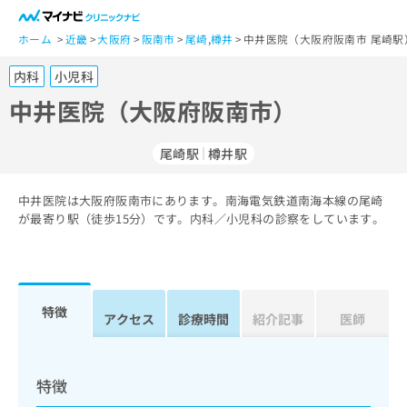
一
般
ホーム
近畿
大阪府
阪南市
尾崎
,
樽井
中井医院（大阪府阪南市 尾崎駅
ユ
内科
小児科
ー
ザ
中井医院（大阪府阪南市）
ー
の
尾崎駅
樽井駅
方
は
こ
中井医院は大阪府阪南市にあります。南海電気鉄道南海本線の尾崎
が最寄り駅（徒歩15分）です。内科／小児科の診察をしています。
ち
ら
医
マ
療
イ
特徴
アクセス
診療時間
紹介記事
医師
関
ナ
係
ビ
者
ク
の
リ
特徴
方
ニ