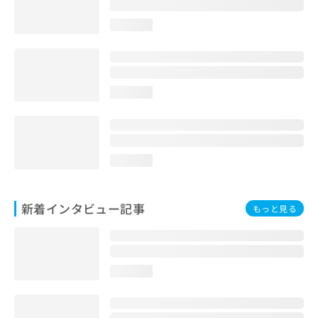
loading...
loading...
loading...
新着インタビュー記事
もっと見る
loading...