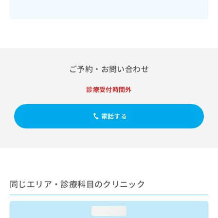
出
稿
クリ
資
稿
ニッ
の
料
クナ
の
お
の
ビサ
お
問
ご
イト
問
い
請
への
い
合
お問
求
合
合せ
わ
は
ご予約・お問い合わせ
フォ
わ
せ
こ
ーム
せ
は
ち
とな
診療受付時間外
は
こ
ら
りま
こ
ち
す。
ち
ら
クリ
無
電話する
ら
ニッ
料
クの
資
情
予
料
報
約・
の
症状
拡
のご
ご
充
相談
請
の
など
同じエリア・診療科目のクリニック
求
お
はで
は
申
きま
こ
せん
し
loading...
ので
ち
込