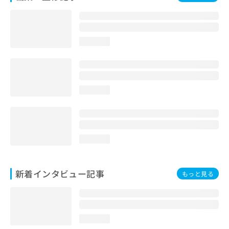
loading...
loading...
loading...
新着インタビュー記事
もっと見る
loading...