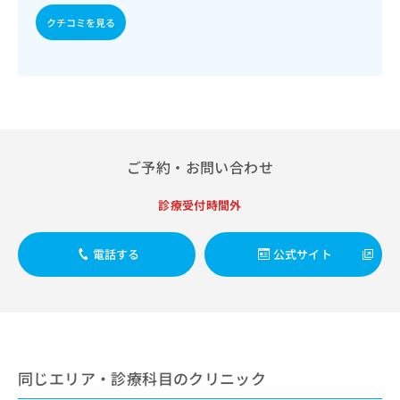
出
稿
クリ
資
稿
ニッ
クチコミを見る
の
料
クナ
の
お
の
ビサ
お
問
ご
イト
問
い
請
への
い
合
お問
求
合
合せ
わ
は
フォ
わ
せ
こ
ーム
せ
は
ち
とな
ご予約・お問い合わせ
は
こ
ら
りま
こ
ち
す。
ち
ら
クリ
診療受付時間外
無
ら
ニッ
料
クの
資
情
予
電話する
公式サイト
料
報
約・
の
症状
拡
のご
ご
充
相談
請
の
など
求
お
はで
は
申
きま
こ
せん
し
同じエリア・診療科目のクリニック
ので
ち
込