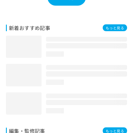
お
問
い
合
新着おすすめ記事
わ
もっと見る
せ
は
こ
ち
loading...
ら
loading...
loading...
編集・監修記事
もっと見る