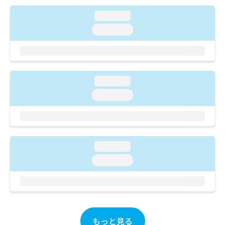
ご了
ら
み
承く
は
loading...
ださ
こ
無
い。
loading...
ち
料
ら
情
報
拡
掲
充
載
loading...
の
情
loading...
お
報
申
の
し
修
込
正
み
は
loading...
は
こ
こ
ち
loading...
ち
ら
ら
そ
の
他
もっと見る
の