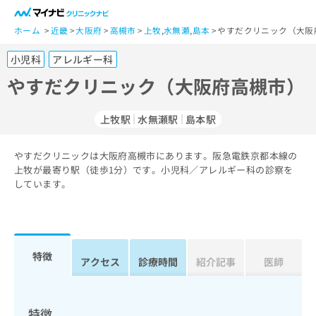
一
般
ホーム
近畿
大阪府
高槻市
上牧
,
水無瀬
,
島本
やすだクリニック（大阪
ユ
小児科
アレルギー科
ー
ザ
やすだクリニック（大阪府高槻市）
ー
の
上牧駅
水無瀬駅
島本駅
方
は
こ
やすだクリニックは大阪府高槻市にあります。阪急電鉄京都本線の
上牧が最寄り駅（徒歩1分）です。小児科／アレルギー科の診察を
ち
しています。
ら
医
マ
療
イ
関
ナ
特徴
アクセス
診療時間
紹介記事
医師
係
ビ
者
ク
の
リ
方
ニ
特徴