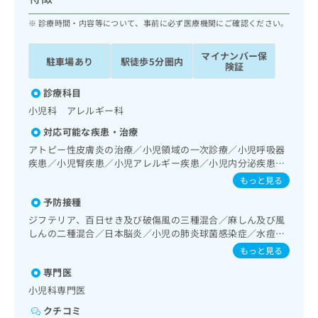
ッ
は
ク
診療時間・内容等について、事前に必ず医療機関にご確認ください。
こ
ナ
ち
ビ
ら
マイナンバー保
駐車場あり
駅徒歩5分圏内
に
険証
関
広
す
診療科目
広
告
る
告
小児科 アレルギー科
代
お
出
対応可能な疾患・治療
理
問
稿
店
い
アトピー性皮膚炎の治療／小児領域の一次診療／小児呼吸器
の
疾患／小児腎疾患／小児アレルギー疾患／小児内分泌疾患／
合
の
お
乳幼児の育児相談
わ
方
問
もっと見る
せ
い
は
予防接種
は
合
こ
ジフテリア、百日せき及び破傷風の三種混合／麻しん及び風
こ
わ
ち
しんの二種混合／日本脳炎／小児の肺炎球菌感染症／水痘／
ち
せ
ら
インフルエンザ／おたふくかぜ／B型肝炎／ロタウイルス感
ら
は
もっと見る
染症
こ
専門医
こち
ち
広
らは
小児科専門医
広
ら
告
マイ
告
出
クチコミ
ナビ