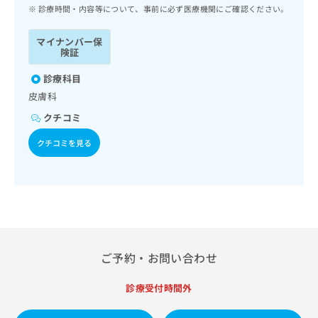
ッ
は
診療時間・内容等について、事前に必ず医療機関にご確認ください。
ク
こ
ナ
ち
マイナンバー保
ビ
険証
ら
に
関
診療科目
広
す
広
皮膚科
告
る
告
代
クチコミ
お
出
理
問
稿
クチコミを見る
店
い
の
合
の
お
わ
方
問
せ
い
は
は
合
こ
こ
わ
ち
ち
せ
ら
ら
は
ご予約・お問い合わせ
こ
こち
ち
広
らは
診療受付時間外
広
ら
告
マイ
告
出
ナビ