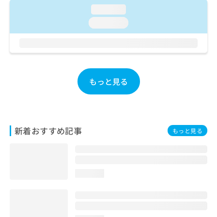
ご了
ら
み
loading...
承く
は
ださ
loading...
こ
無
い。
ち
料
ら
情
報
拡
掲
充
載
もっと見る
の
情
お
報
申
の
し
修
込
正
新着おすすめ記事
もっと見る
み
は
は
こ
こ
ち
ち
ら
ら
loading...
そ
の
他
の