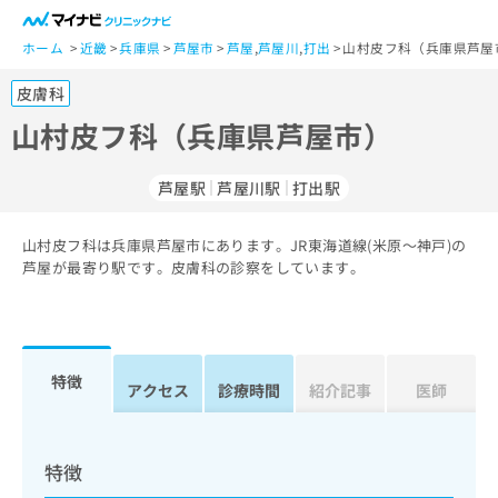
一
般
ホーム
近畿
兵庫県
芦屋市
芦屋
,
芦屋川
,
打出
山村皮フ科（兵庫県芦屋
ユ
皮膚科
ー
ザ
山村皮フ科（兵庫県芦屋市）
ー
の
芦屋駅
芦屋川駅
打出駅
方
は
こ
山村皮フ科は兵庫県芦屋市にあります。JR東海道線(米原～神戸)の
芦屋が最寄り駅です。皮膚科の診察をしています。
ち
ら
医
マ
療
イ
特徴
アクセス
診療時間
紹介記事
医師
関
ナ
係
ビ
者
ク
の
リ
特徴
方
ニ