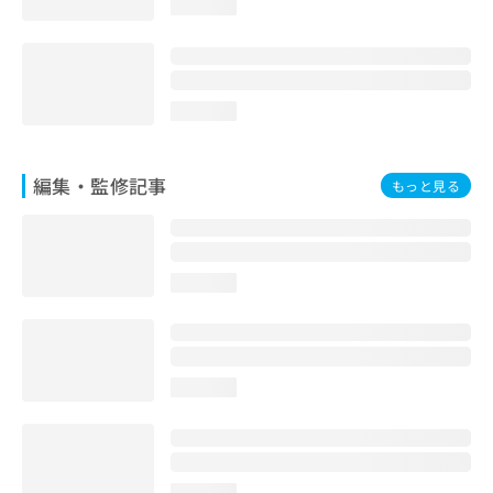
loading...
お
問
い
合
わ
loading...
せ
は
こ
編集・監修記事
もっと見る
ち
ら
loading...
loading...
loading...