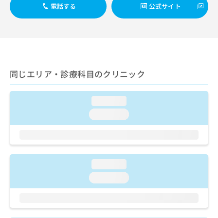
出
稿
クリ
資
電話する
公式サイト
稿
ニッ
の
料
クナ
の
お
の
ビサ
お
問
ご
イト
問
い
請
への
い
合
お問
求
合
合せ
わ
は
フォ
わ
同じエリア・診療科目のクリニック
せ
こ
ーム
せ
は
ち
とな
は
こ
ら
りま
こ
loading...
ち
す。
ち
ら
クリ
loading...
無
ら
ニッ
料
クの
資
情
予
料
報
約・
の
症状
拡
のご
ご
loading...
充
相談
請
の
loading...
など
求
お
はで
は
申
きま
こ
せん
し
ので
ち
込