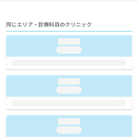
ご了
ら
み
承く
は
ださ
こ
無
い。
ち
料
同じエリア・診療科目のクリニック
ら
情
報
拡
loading...
掲
充
載
loading...
の
情
お
報
申
の
し
修
込
正
loading...
み
は
loading...
は
こ
こ
ち
ち
ら
ら
そ
loading...
の
他
loading...
の