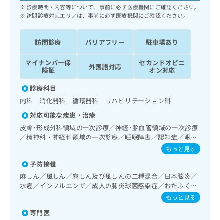
ッ
は
診療時間・内容等について、事前に必ず医療機関にご確認ください。
ク
訪問診療対応エリアは、事前に必ず医療機関にご確認ください。
こ
ナ
ち
ビ
ら
訪問診療
バリアフリー
駐車場あり
に
関
広
マイナンバー保
セカンドオピニ
す
広
外国語対応
険証
オン対応
告
る
告
代
お
出
診療科目
理
問
稿
内科 消化器科 循環器科 リハビリテーション科
店
い
の
合
の
お
対応可能な疾患・治療
わ
方
問
皮膚･形成外科領域の一次診療／神経･脳血管領域の一次診療
せ
い
は
／精神科・神経科領域の一次診療／睡眠障害／認知症／眼領
は
合
こ
域の一次診療／耳鼻咽喉領域の一次診療／呼吸器領域の一次
もっと見る
こ
わ
診療／在宅持続陽圧呼吸療法（睡眠時無呼吸症候群治療）／
ち
ち
せ
予防接種
在宅酸素療法／消化器系領域の一次診療／上部消化管内視鏡
ら
ら
は
検査／肝･胆道・膵臓領域の一次診療／循環器系領域の一次
麻しん／風しん／麻しん及び風しんの二種混合／日本脳炎／
こ
診療／ホルター型心電図検査／ペースメーカー管理／腎･泌
水痘／インフルエンザ／成人の肺炎球菌感染症／おたふくか
こち
尿器系領域の一次診療／内分泌･代謝･栄養領域の一次診療／
ち
広
ぜ／B型肝炎
もっと見る
らは
インスリン療法／糖尿病患者教育（食事療法、運動療法、自
広
ら
告
マイ
己血糖測定）／糖尿病による合併症に対する継続的な管理及
専門医
告
出
ナビ