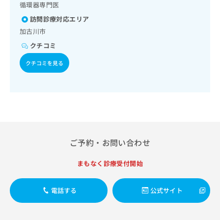
び指導／血液・免疫系領域の一次診療／筋・骨格系及び外傷
出
稿
クリ
循環器専門医
資
領域の一次診療／医療用麻薬によるがん疼痛治療／漢方薬の
稿
ニッ
の
料
訪問診療対応エリア
処方
クナ
の
お
の
ビサ
加古川市
お
問
ご
イト
問
い
請
クチコミ
への
い
合
お問
求
合
合せ
わ
クチコミを見る
は
フォ
わ
せ
こ
ーム
せ
は
ち
とな
は
こ
ら
りま
こ
ち
す。
ち
ら
クリ
無
ら
ニッ
料
クの
資
情
予
ご予約・お問い合わせ
料
報
約・
の
症状
拡
のご
まもなく診療受付開始
ご
充
相談
請
の
など
求
お
はで
電話する
公式サイト
は
申
きま
こ
せん
し
ので
ち
込