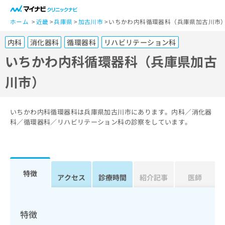
一
般
ホーム
近畿
兵庫県
加古川市
いちかわ内科循環器科（兵庫県加古川市
ユ
内科
消化器科
循環器科
リハビリテーション科
ー
ザ
いちかわ内科循環器科（兵庫県加古
ー
川市）
の
方
は
こ
いちかわ内科循環器科は兵庫県加古川市にあります。内科／消化器
ち
科／循環器科／リハビリテーション科の診察をしています。
ら
医
マ
療
イ
特徴
関
アクセス
診療時間
紹介記事
医師
ナ
係
ビ
者
ク
の
リ
特徴
方
ニ