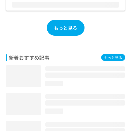
お
問
い
合
もっと見る
わ
せ
は
こ
ち
ら
新着おすすめ記事
もっと見る
loading...
loading...