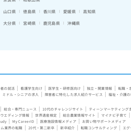
山口県
徳島県
香川県
愛媛県
高知県
大分県
宮崎県
鹿児島県
沖縄県
験者の就活
看護学生向け
医学生・研修医向け
独立・開業情報
転職・
ミドル・シニアの求人
障害者に特化した求人紹介サービス
福祉・介護の
総合・専門ニュース
10代のチャレンジサイト
ティーンマーケティング
ウエディング情報
世界遺産検定
総合農業情報サイト
マイナビ子育て
tudy
My CareerID
医療施設情報メディア
お買い物サポートメディア
ーム業界の転職
20代・第二新卒
新卒紹介
転職コンサルティング
エグ