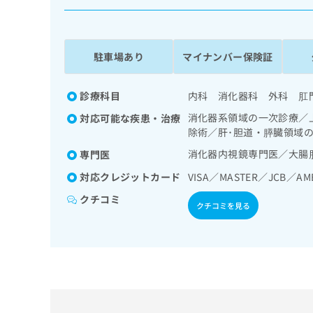
係
ク
者
リ
の
ニ
ッ
方
駐車場あり
マイナンバー保険証
ク
は
ナ
こ
ビ
診療科目
内科 消化器科 外科 肛
ち
に
消化器系領域の一次診療／
対応可能な疾患・治療
関
ら
除術／肝･胆道・膵臓領域
す
る
消化器内視鏡専門医／大腸
専門医
お
広
広
対応クレジットカード
VISA／MASTER／JCB／AM
問
告
告
い
クチコミ
出
代
合
クチコミを見る
稿
わ
理
の
せ
店
お
は
の
問
こ
い
方
ち
合
ら
は
わ
こ