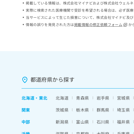
掲載している情報は、株式会社マイナビおよび株式会社ウェルネ
ち
み
実際に検索された医療機関で受診を希望される場合は、必ず医療
ら
は
こ
当サービスによって生じた損害について、株式会社マイナビ及び
ち
情報の誤りを発見された方は
掲載情報の修正依頼フォーム
か
そ
ら
の
他
の
お
問
い
合
わ
都道府県から探す
せ
は
こ
北海道
・
東北
北海道
青森県
岩手県
宮城県
ち
ら
関東
茨城県
栃木県
群馬県
埼玉県
中部
新潟県
富山県
石川県
福井県
近畿
滋賀県
京都府
大阪府
兵庫県