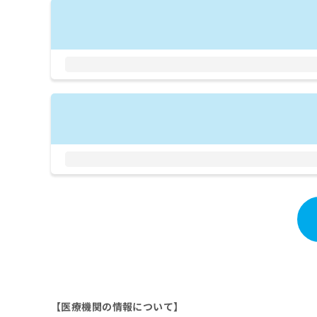
拡
資
きま
充
料
せん
の
ので
の
ご了
お
ご
承く
申
請
ださ
し
求
い。
込
は
み
こ
は
ち
こ
ら
ち
ら
無
料
掲
情
載
報
情
拡
報
充
の
の
修
お
正
申
は
し
【医療機関の情報について】
こ
込