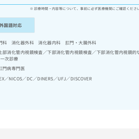
診療時間・内容等について、事前に必ず医療機関にご確認くださ
外国語対応
門科 消化器外科 消化器内科 肛門・大腸外科
上部消化管内視鏡検査／下部消化管内視鏡検査／下部消化管内視鏡的
の一次診療
肛門病専門医
EX／NICOS／DC／DINERS／UFJ／DISCOVER