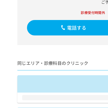
せ
こち
ご
ち
らは
は
マイ
こ
ら
診療受付時間外
ナビ
ち
クリ
ら
ニッ
クナ
電話する
広
ビサ
広
資
イト
告
告
への
料
出
出
お問
の
稿
合せ
稿
ご
の
フォ
の
請
お
ーム
お
求
問
とな
問
同じエリア・診療科目のクリニック
りま
は
い
い
す。
こ
合
合
クリ
ち
わ
ニッ
わ
ら
せ
クの
せ
は
予
は
約・
こ
こ
無
症状
ち
ち
のご
料
ら
相談
ら
情
など
報
はで