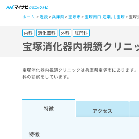
一
ホーム
近畿
兵庫県
宝塚市
宝塚南口
,
逆瀬川
,
宝塚
宝塚
般
ユ
内科
消化器科
外科
肛門科
ー
ザ
宝塚消化器内視鏡クリニ
ー
の
方
宝塚消化器内視鏡クリニックは兵庫県宝塚市にあります。
は
科の診察をしています。
こ
ち
ら
特徴
アクセス
医
マ
療
イ
ナ
関
特徴
ビ