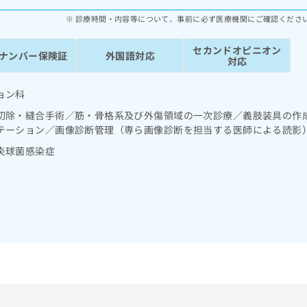
診療時間・内容等について、事前に必ず医療機関にご確認くださ
セカンドオピニオン
ナンバー保険証
外国語対応
対応
ョン科
切除・縫合手術／筋・骨格系及び外傷領域の一次診療／義肢装具の作
テーション／画像診断管理（専ら画像診断を担当する医師による読影
炎球菌感染症