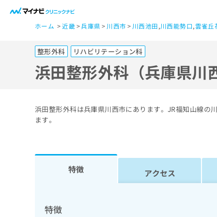
一
ホーム
近畿
兵庫県
川西市
川西池田
,
川西能勢口
,
雲雀丘
般
ユ
整形外科
リハビリテーション科
ー
ザ
浜田整形外科（兵庫県川
ー
の
方
浜田整形外科は兵庫県川西市にあります。JR福知山線の
は
ます。
こ
ち
ら
特徴
アクセス
医
マ
療
イ
ナ
関
特徴
ビ