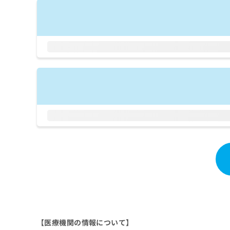
拡
資
きま
充
料
せん
の
ので
の
ご了
お
ご
承く
申
請
ださ
し
求
い。
込
は
み
こ
は
ち
こ
ら
ち
ら
無
料
掲
情
載
報
情
拡
報
充
の
の
修
お
正
申
は
し
【医療機関の情報について】
こ
込