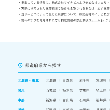
掲載している情報は、株式会社マイナビおよび株式会社ウェルネ
ち
み
実際に検索された医療機関で受診を希望される場合は、必ず医療
ら
は
こ
当サービスによって生じた損害について、株式会社マイナビ及び
ち
情報の誤りを発見された方は
掲載情報の修正依頼フォーム
か
そ
ら
の
他
の
お
問
い
合
わ
都道府県から探す
せ
は
こ
北海道
・
東北
北海道
青森県
岩手県
宮城県
ち
ら
関東
茨城県
栃木県
群馬県
埼玉県
中部
新潟県
富山県
石川県
福井県
近畿
滋賀県
京都府
大阪府
兵庫県