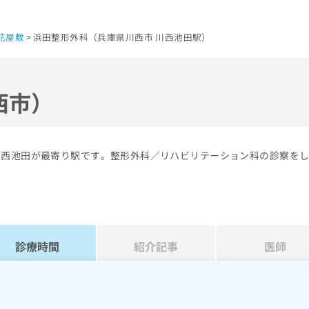
花屋敷
浜田整形外科（兵庫県川西市 川西池田駅）
西市）
川西池田が最寄り駅です。整形外科／リハビリテーション科の診察を
診療時間
紹介記事
医師