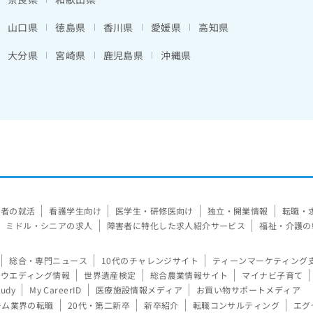
山口県
徳島県
香川県
愛媛県
高知県
大分県
宮崎県
鹿児島県
沖縄県
験者の就活
看護学生向け
医学生・研修医向け
独立・開業情報
転職・
ミドル・シニアの求人
障害者に特化した求人紹介サービス
福祉・介護の
総合・専門ニュース
10代のチャレンジサイト
ティーンマーケティング
ウエディング情報
世界遺産検定
総合農業情報サイト
マイナビ子育て
tudy
My CareerID
医療施設情報メディア
お買い物サポートメディア
ーム業界の転職
20代・第二新卒
新卒紹介
転職コンサルティング
エグ