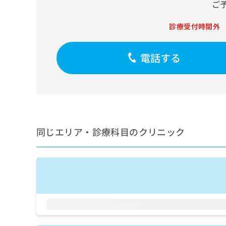
せ
こち
ご
ち
らは
は
マイ
こ
ら
診療受付時間外
ナビ
ち
クリ
ら
ニッ
クナ
電話する
広
ビサ
広
資
イト
告
告
への
料
出
出
お問
の
稿
合せ
稿
ご
の
フォ
の
請
お
ーム
お
求
問
とな
問
同じエリア・診療科目のクリニック
りま
は
い
い
す。
こ
合
合
クリ
ち
わ
ニッ
わ
ら
せ
クの
せ
は
予
は
約・
こ
こ
無
症状
ち
ち
のご
料
ら
相談
ら
情
など
報
はで