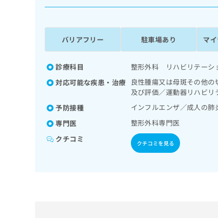
係
ク
者
リ
の
ニ
ッ
方
バリアフリー
駐車場あり
マイ
ク
は
ナ
こ
ビ
診療科目
整形外科 リハビリテーシ
ち
に
良性腫瘍又は母斑その他の
対応可能な疾患・治療
関
ら
及び評価／運動器リハビリ
す
る
インフルエンザ／成人の肺
予防接種
お
広
整形外科専門医
広
専門医
問
告
告
い
クチコミ
出
代
合
クチコミを見る
稿
わ
理
の
せ
店
お
は
の
問
こ
い
方
ち
合
ら
は
わ
こ