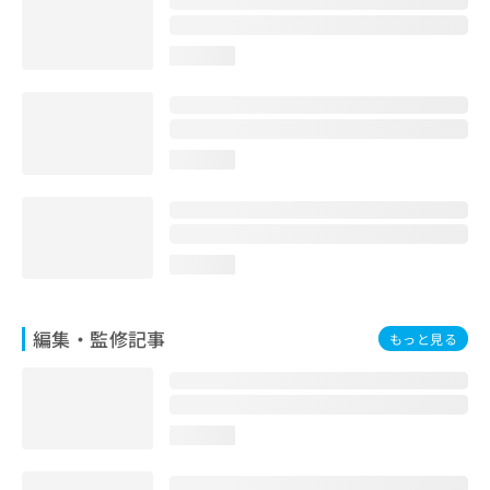
お
問
loading...
い
合
わ
せ
は
loading...
こ
ち
ら
loading...
編集・監修記事
もっと見る
loading...