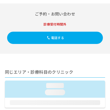
出
稿
クリ
資
稿
ニッ
の
料
クナ
の
お
の
ご予約・お問い合わせ
ビサ
お
問
ご
イト
問
い
請
への
診療受付時間外
い
合
お問
求
合
合せ
わ
は
フォ
わ
せ
こ
電話する
ーム
せ
は
ち
とな
は
こ
ら
りま
こ
ち
す。
ち
ら
クリ
無
ら
ニッ
料
クの
資
情
予
同じエリア・診療科目のクリニック
料
報
約・
の
症状
拡
のご
ご
充
loading...
相談
請
の
など
求
loading...
お
はで
は
申
きま
こ
せん
し
ので
ち
込