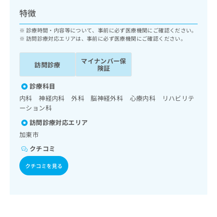
ッ
は
特徴
ク
こ
ナ
ち
診療時間・内容等について、事前に必ず医療機関にご確認ください。
ビ
ら
訪問診療対応エリアは、事前に必ず医療機関にご確認ください。
に
関
広
マイナンバー保
す
訪問診療
広
険証
告
る
告
代
お
出
診療科目
理
問
稿
内科 神経内科 外科 脳神経外科 心療内科 リハビリテ
店
い
の
ーション科
合
の
お
わ
訪問診療対応エリア
方
問
せ
い
は
加東市
は
合
こ
クチコミ
こ
わ
ち
ち
せ
ら
クチコミを見る
ら
は
こ
こち
ち
広
らは
広
ら
告
マイ
告
出
ナビ