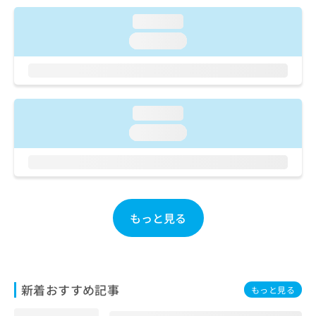
ご了
ら
み
承く
は
loading...
ださ
こ
無
い。
loading...
ち
料
ら
情
報
拡
掲
充
載
loading...
の
情
loading...
お
報
申
の
し
修
込
正
み
は
は
こ
もっと見る
こ
ち
ち
ら
ら
そ
の
新着おすすめ記事
もっと見る
他
の