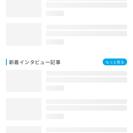
loading...
loading...
新着インタビュー記事
もっと見る
loading...
loading...