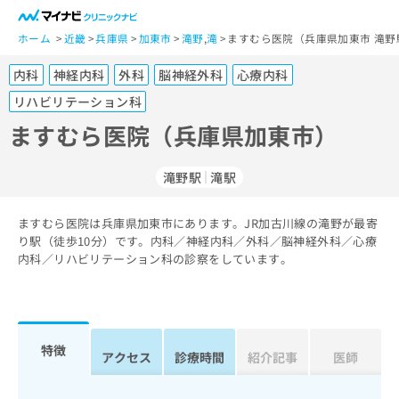
一
般
ホーム
近畿
兵庫県
加東市
滝野
,
滝
ますむら医院（兵庫県加東市 滝野
ユ
内科
神経内科
外科
脳神経外科
心療内科
ー
ザ
リハビリテーション科
ー
ますむら医院（兵庫県加東市）
の
方
は
滝野駅
滝駅
こ
ち
ますむら医院は兵庫県加東市にあります。JR加古川線の滝野が最寄
ら
り駅（徒歩10分）です。内科／神経内科／外科／脳神経外科／心療
内科／リハビリテーション科の診察をしています。
医
マ
療
イ
関
ナ
係
ビ
特徴
者
ク
アクセス
診療時間
紹介記事
医師
の
リ
方
ニ