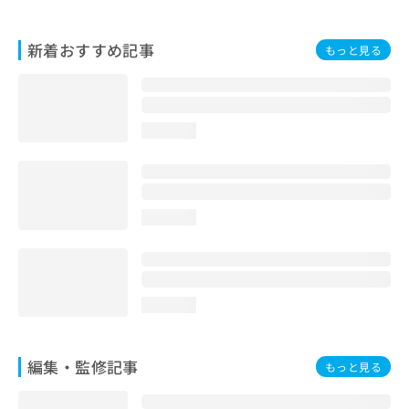
お
問
新着おすすめ記事
い
もっと見る
合
わ
せ
は
loading...
こ
ち
ら
loading...
loading...
編集・監修記事
もっと見る