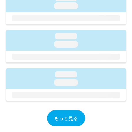
ご了
ら
み
承く
loading...
は
ださ
こ
無
い。
ち
料
ら
情
報
loading...
拡
掲
loading...
充
載
の
情
お
報
申
の
し
修
loading...
込
正
み
は
loading...
は
こ
こ
ち
ち
ら
ら
そ
もっと見る
の
他
の