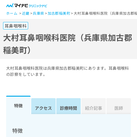
一
般
ホーム
近畿
兵庫県
加古郡稲美町
大村耳鼻咽喉科医院（兵庫県加古郡
ユ
耳鼻咽喉科
ー
ザ
大村耳鼻咽喉科医院（兵庫県加古郡
ー
稲美町）
の
方
は
こ
大村耳鼻咽喉科医院は兵庫県加古郡稲美町にあります。耳鼻咽喉科
ち
の診察をしています。
ら
医
マ
療
イ
特徴
関
アクセス
診療時間
紹介記事
医師
ナ
係
ビ
者
ク
の
リ
特徴
方
ニ