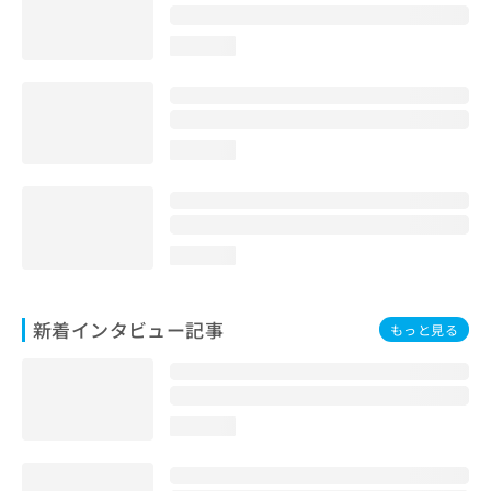
loading...
loading...
loading...
新着インタビュー記事
もっと見る
loading...