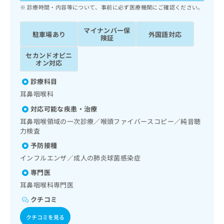
ッ
は
診療時間・内容等について、事前に必ず医療機関にご確認ください。
ク
こ
ナ
ち
マイナンバー保
駐車場あり
外国語対応
ビ
険証
ら
に
関
セカンドオピニ
広
オン対応
す
広
告
る
告
診療科目
代
お
出
理
耳鼻咽喉科
問
稿
店
い
の
対応可能な疾患・治療
合
の
お
耳鼻咽喉領域の一次診療／喉頭ファイバースコピー／純音聴
わ
方
問
力検査
せ
い
は
は
予防接種
合
こ
こ
わ
インフルエンザ／成人の肺炎球菌感染症
ち
ち
せ
ら
専門医
ら
は
耳鼻咽喉科専門医
こ
こち
ち
広
クチコミ
らは
広
ら
告
マイ
告
クチコミを見る
出
ナビ