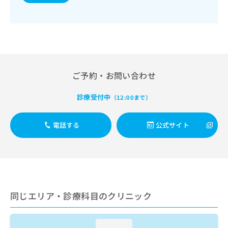
出
稿
クリ
資
稿
ニッ
の
料
クナ
の
お
の
ビサ
お
問
ご
イト
問
い
請
への
い
合
お問
求
合
合せ
わ
は
フォ
わ
ご予約・お問い合わせ
せ
こ
ーム
せ
は
ち
とな
は
こ
診療受付中
ら
（12:00まで）
りま
こ
ち
す。
ち
ら
クリ
無
ら
電話する
公式サイト
ニッ
料
クの
資
情
予
料
報
約・
の
症状
拡
のご
ご
充
相談
請
の
など
求
お
同じエリア・診療科目のクリニック
はで
は
申
きま
こ
せん
し
ので
ち
込
loading...