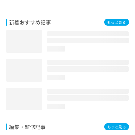
お
問
い
新着おすすめ記事
合
もっと見る
わ
せ
は
こ
loading...
ち
ら
loading...
loading...
編集・監修記事
もっと見る