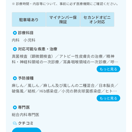
ッ
は
診療時間・内容等について、事前に必ず医療機関にご確認ください。
ク
こ
ナ
ち
マイナンバー保
セカンドオピニ
駐車場あり
ビ
険証
オン対応
ら
に
関
診療科目
広
す
広
内科 小児科
告
る
告
代
対応可能な疾患・治療
お
出
理
問
真菌検査（顕微鏡検査）／アトピー性皮膚炎の治療／精神
稿
店
科・神経科領域の一次診療／耳鼻咽喉領域の一次診療／呼吸
い
の
器領域の一次診療／消化器系領域の一次診療／上部消化管内
合
の
お
もっと見る
視鏡検査／肝･胆道・膵臓領域の一次診療／循環器系領域の
わ
方
問
予防接種
一次診療／ホルター型心電図検査／腎･泌尿器系領域の一次
せ
い
は
診療／内分泌･代謝･栄養領域の一次診療／内分泌機能検査／
麻しん／風しん／麻しん及び風しんの二種混合／日本脳炎／
は
合
こ
インスリン療法／糖尿病患者教育（食事療法、運動療法、自
破傷風／結核／Hib感染症／小児の肺炎球菌感染症／ヒトパ
こ
わ
ち
己血糖測定）／糖尿病による合併症に対する継続的な管理及
ピローマウイルス感染症／水痘／インフルエンザ／成人の肺
ち
せ
もっと見る
ら
び指導／血液・免疫系領域の一次診療／筋・骨格系及び外傷
炎球菌感染症／おたふくかぜ／B型肝炎
ら
は
領域の一次診療／小児領域の一次診療／小児循環器疾患／小
専門医
こ
児呼吸器疾患／小児アレルギー疾患／小児糖尿病／小児内分
こち
総合内科専門医
ち
広
泌疾患／漢方薬の処方
らは
広
ら
告
クチコミ
マイ
告
出
ナビ