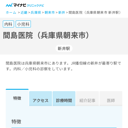
一
般
ホーム
近畿
兵庫県
朝来市
新井
間島医院（兵庫県朝来市 新井駅）
ユ
内科
小児科
ー
ザ
間島医院（兵庫県朝来市）
ー
の
新井駅
方
は
こ
間島医院は兵庫県朝来市にあります。JR播但線の新井が最寄り駅で
す。内科／小児科の診察をしています。
ち
ら
医
マ
療
イ
特徴
アクセス
診療時間
紹介記事
医師
関
ナ
係
ビ
者
ク
の
リ
特徴
方
ニ