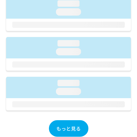
ご了
ら
み
loading...
承く
は
ださ
loading...
こ
無
い。
ち
料
ら
情
報
拡
掲
loading...
充
載
loading...
の
情
お
報
申
の
し
修
込
正
loading...
み
は
は
こ
loading...
こ
ち
ち
ら
ら
そ
の
もっと見る
他
の