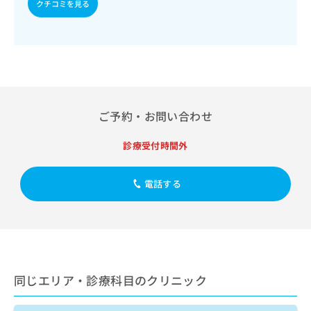
出
クチコミを見る
稿
クリ
資
稿
ニッ
の
料
クナ
の
お
の
ビサ
お
問
ご
イト
問
い
請
への
い
合
お問
求
合
合せ
わ
は
フォ
わ
せ
こ
ーム
ご予約・お問い合わせ
せ
は
ち
とな
は
こ
ら
りま
こ
ち
診療受付時間外
す。
ち
ら
クリ
無
ら
ニッ
料
クの
電話する
資
情
予
料
報
約・
の
症状
拡
のご
ご
充
相談
請
の
など
求
お
はで
は
申
きま
同じエリア・診療科目のクリニック
こ
せん
し
ので
ち
込