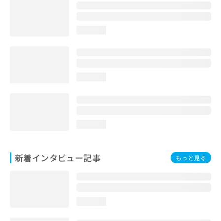
loading...
loading...
loading...
新着インタビュー記事
もっと見る
loading...