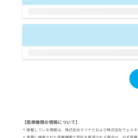
拡
資
きま
充
料
せん
の
ので
の
ご了
お
ご
承く
申
請
ださ
し
求
い。
込
は
み
こ
は
ち
こ
ら
ち
ら
無
料
掲
情
載
報
情
拡
報
充
の
の
修
お
【医療機関の情報について】
正
申
掲載している情報は、株式会社マイナビおよび株式会社ウェルネ
は
し
こ
実際に検索された医療機関で受診を希望される場合は、必ず医療
込