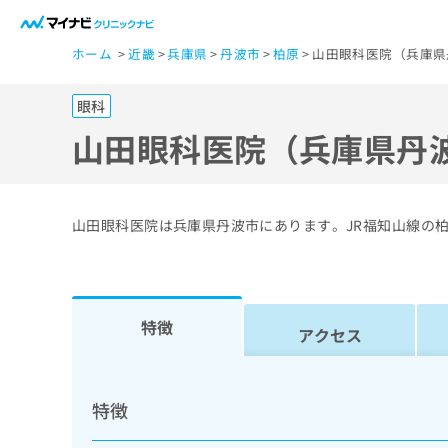
一
ホーム
近畿
兵庫県
丹波市
柏原
山田眼科医院（兵庫県
般
ユ
眼科
ー
ザ
山田眼科医院（兵庫県丹
ー
の
方
山田眼科医院は兵庫県丹波市にあります。JR福知山線の
は
こ
ち
ら
特徴
アクセス
医
マ
療
イ
特徴
ナ
関
ビ