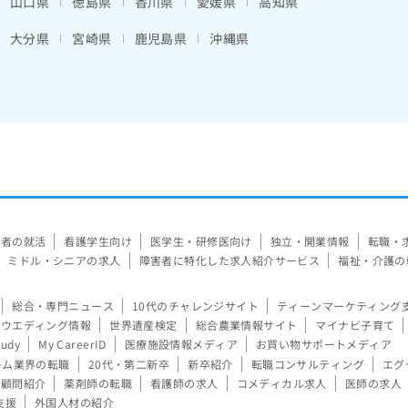
山口県
徳島県
香川県
愛媛県
高知県
大分県
宮崎県
鹿児島県
沖縄県
験者の就活
看護学生向け
医学生・研修医向け
独立・開業情報
転職・
ミドル・シニアの求人
障害者に特化した求人紹介サービス
福祉・介護の
総合・専門ニュース
10代のチャレンジサイト
ティーンマーケティング
ウエディング情報
世界遺産検定
総合農業情報サイト
マイナビ子育て
tudy
My CareerID
医療施設情報メディア
お買い物サポートメディア
ーム業界の転職
20代・第二新卒
新卒紹介
転職コンサルティング
エグ
顧問紹介
薬剤師の転職
看護師の求人
コメディカル求人
医師の求人
支援
外国人材の紹介