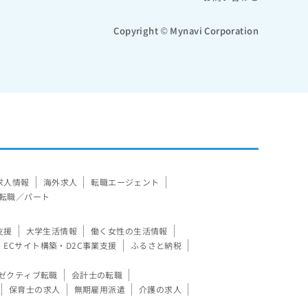
Copyright © Mynavi Corporation
求人情報
海外求人
転職エージェント
転職／パート
支援
大学生活情報
働く女性の生活情報
ECサイト構築・D2C事業支援
ふるさと納税
ゼクティブ転職
会計士の転職
保育士の求人
無期雇用派遣
介護の求人