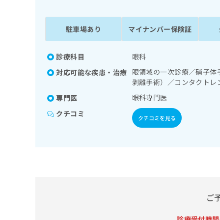
係
ク
者
リ
の
ニ
駐車場あり
マイナンバー保険証
ッ
方
ク
は
ナ
診療科目
眼科
こ
ビ
眼領域の一次診療／硝子体
対応可能な疾患・治療
ち
に
剥離手術）／コンタクトレ
関
ら
す
眼科専門医
専門医
る
クチコミ
お
クチコミを見る
広
広
問
告
告
い
出
代
合
稿
わ
理
の
せ
店
お
は
の
問
こ
い
方
ち
ご
合
ら
は
わ
こ
診療受付時間