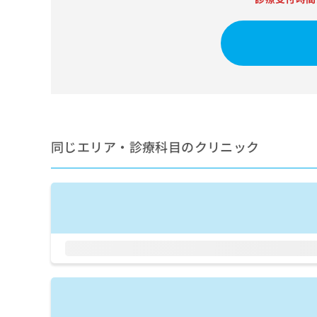
せ
こち
ち
らは
は
マイ
こ
ら
ナビ
ち
クリ
ら
ニッ
クナ
広
ビサ
広
資
イト
告
告
への
料
出
出
お問
の
稿
合せ
稿
ご
の
同じエリア・診療科目のクリニック
フォ
の
請
お
ーム
お
求
問
とな
問
りま
は
い
い
す。
こ
合
合
クリ
ち
わ
ニッ
わ
ら
せ
クの
せ
は
予
は
約・
こ
こ
無
症状
ち
ち
のご
料
ら
相談
ら
情
など
報
はで