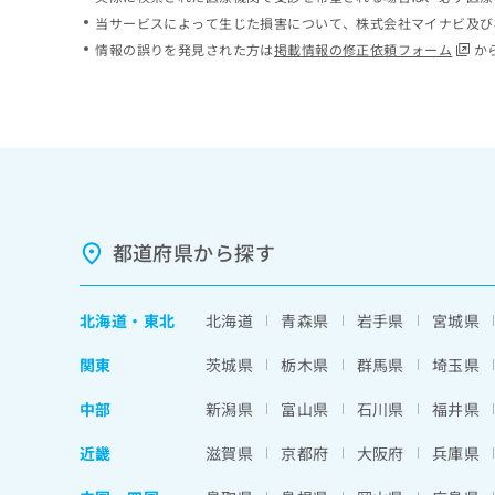
ち
み
当サービスによって生じた損害について、株式会社マイナビ及び
ら
は
情報の誤りを発見された方は
掲載情報の修正依頼フォーム
か
こ
ち
そ
ら
の
他
の
お
問
い
都道府県から探す
合
わ
せ
北海道
・
東北
北海道
青森県
岩手県
宮城県
は
こ
関東
茨城県
栃木県
群馬県
埼玉県
ち
ら
中部
新潟県
富山県
石川県
福井県
近畿
滋賀県
京都府
大阪府
兵庫県