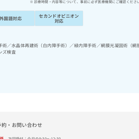
診療時間・内容等について、事前に必ず医療機関にご確認くださ
セカンドオピニオン
外国語対応
対応
手術／水晶体再建術（白内障手術）／緑内障手術／網膜光凝固術（網
ンズ検査
予約・お問い合わせ
外
次回受付：今日の9:30～12:30