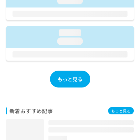
loading...
ご了
ら
み
承く
は
ださ
こ
無
い。
ち
料
ら
情
loading...
報
loading...
拡
掲
充
載
の
情
お
報
申
の
し
修
もっと見る
込
正
み
は
は
こ
こ
ち
ち
ら
新着おすすめ記事
ら
もっと見る
そ
の
他
の
loading...