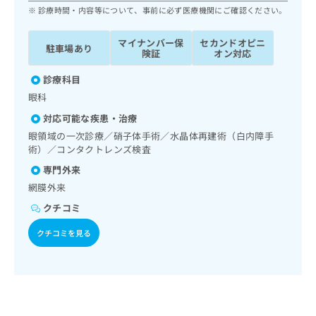
ッ
は
診療時間・内容等について、事前に必ず医療機関にご確認ください。
ク
こ
ナ
ち
マイナンバー保
セカンドオピニ
駐車場あり
ビ
険証
オン対応
ら
に
関
診療科目
広
す
広
眼科
告
る
告
代
対応可能な疾患・治療
お
出
理
問
眼領域の一次診療／硝子体手術／水晶体再建術（白内障手
稿
店
い
術）／コンタクトレンズ検査
の
合
の
お
専門外来
わ
方
問
網膜外来
せ
い
は
は
合
クチコミ
こ
こ
わ
ち
ち
クチコミを見る
せ
ら
ら
は
こ
こち
ち
広
らは
広
ら
告
マイ
告
出
ナビ