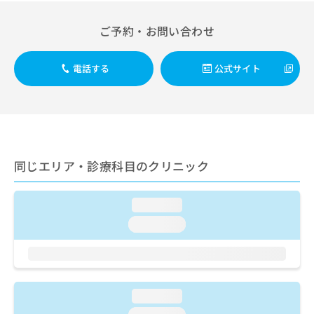
出
稿
クリ
資
稿
ニッ
の
料
ご予約・お問い合わせ
クナ
の
お
の
ビサ
お
問
ご
イト
問
い
請
への
電話する
公式サイト
い
合
お問
求
合
合せ
わ
は
フォ
わ
せ
こ
ーム
せ
は
ち
とな
は
こ
ら
りま
こ
ち
す。
ち
ら
クリ
同じエリア・診療科目のクリニック
無
ら
ニッ
料
クの
資
情
予
loading...
料
報
約・
の
症状
拡
loading...
のご
ご
充
相談
請
の
など
求
お
はで
は
申
きま
こ
せん
し
loading...
ので
ち
込