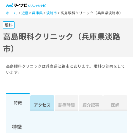
一
般
ホーム
近畿
兵庫県
淡路市
高島眼科クリニック（兵庫県淡路市）
ユ
眼科
ー
ザ
高島眼科クリニック（兵庫県淡路
ー
市）
の
方
は
こ
高島眼科クリニックは兵庫県淡路市にあります。眼科の診察をして
ち
います。
ら
医
マ
療
イ
特徴
関
アクセス
診療時間
紹介記事
医師
ナ
係
ビ
者
ク
の
リ
特徴
方
ニ