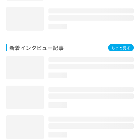
loading...
新着インタビュー記事
もっと見る
loading...
loading...
loading...