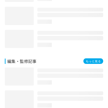
お
問
い
合
loading...
わ
せ
は
こ
ち
loading...
ら
編集・監修記事
もっと見る
loading...
loading...