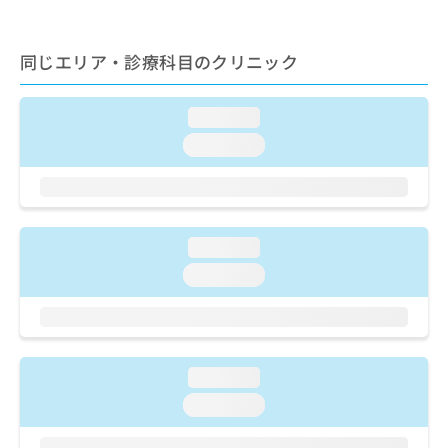
ご了
ら
み
承く
は
ださ
こ
無
い。
同じエリア・診療科目のクリニック
ち
料
ら
情
報
loading...
拡
掲
loading...
充
載
の
情
お
報
申
の
し
修
loading...
込
正
み
loading...
は
は
こ
こ
ち
ち
ら
ら
loading...
そ
の
loading...
他
の