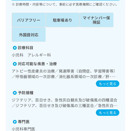
ッ
は
診療時間・内容等について、事前に必ず医療機関にご確認ください。
ク
こ
ナ
ち
マイナンバー保
バリアフリー
駐車場あり
ビ
険証
ら
に
関
外国語対応
広
す
広
告
る
告
診療科目
代
お
出
理
小児科 アレルギー科
問
稿
店
い
の
対応可能な疾患・治療
合
の
お
アトピー性皮膚炎の治療／発達障害（自閉症、学習障害等）
わ
方
問
／呼吸器領域の一次診療／消化器系領域の一次診療／肝･胆
せ
い
は
道・膵臓領域の一次診療／循環器系領域の一次診療／腎･泌
もっと見る
は
合
こ
尿器系領域の一次診療／尿失禁の治療／内分泌･代謝･栄養領
こ
わ
予防接種
域の一次診療／内分泌機能検査／糖尿病患者教育（食事療
ち
ち
せ
法、運動療法、自己血糖測定）／糖尿病による合併症に対す
ら
ジフテリア、百日せき、急性灰白髄炎及び破傷風の四種混合
ら
は
る継続的な管理及び指導／アレルギーの減感作療法／筋・骨
／ジフテリア、百日せき及び破傷風の三種混合／急性灰白髄
こ
格系及び外傷領域の一次診療／小児領域の一次診療／小児循
炎／麻しん／風しん／麻しん及び風しんの二種混合／日本脳
もっと見る
こち
ち
環器疾患／小児呼吸器疾患／小児腎疾患／小児神経疾患／小
広
炎／破傷風／結核／Hib感染症／小児の肺炎球菌感染症／ヒ
らは
広
ら
児アレルギー疾患／小児自己免疫疾患／小児糖尿病／小児内
専門医
告
トパピローマウイルス感染症／水痘／インフルエンザ／成人
マイ
分泌疾患／乳幼児の育児相談／夜尿症の治療／小児食物アレ
告
出
の肺炎球菌感染症／おたふくかぜ／A型肝炎／B型肝炎／狂犬
ナビ
小児科専門医