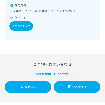
ルギー負荷検査／漢方薬の処方
出
病／黄熱病／ロタウイルス感染症／髄膜炎菌感染症
稿
クリ
資
専門外来
稿
ニッ
の
料
クナ
の
アレルギー外来 乳児健診外来 予防接種外来
お
の
ビサ
お
問
ご
クチコミ
イト
問
い
請
への
い
合
お問
求
クチコミを見る
合
合せ
わ
は
フォ
わ
せ
こ
ーム
せ
は
ち
とな
は
こ
ら
りま
こ
ち
す。
ち
ら
クリ
無
ら
ニッ
料
クの
ご予約・お問い合わせ
資
情
予
料
報
約・
の
症状
診療受付中
拡
（12:30まで）
のご
ご
充
相談
請
の
など
電話する
公式サイト
求
お
はで
は
申
きま
こ
せん
し
ので
ち
込