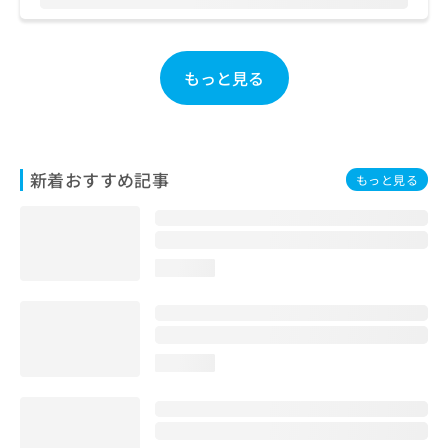
お
問
い
合
もっと見る
わ
せ
は
こ
ち
新着おすすめ記事
もっと見る
ら
loading...
loading...