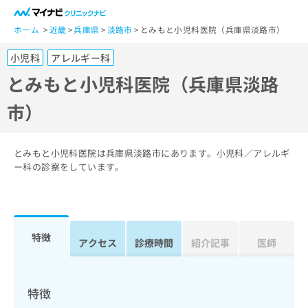
一
般
ホーム
近畿
兵庫県
淡路市
とみもと小児科医院（兵庫県淡路市）
ユ
小児科
アレルギー科
ー
ザ
とみもと小児科医院（兵庫県淡路
ー
市）
の
方
は
こ
とみもと小児科医院は兵庫県淡路市にあります。小児科／アレルギ
ち
ー科の診察をしています。
ら
医
マ
療
イ
特徴
関
アクセス
診療時間
紹介記事
医師
ナ
係
ビ
者
ク
の
リ
特徴
方
ニ