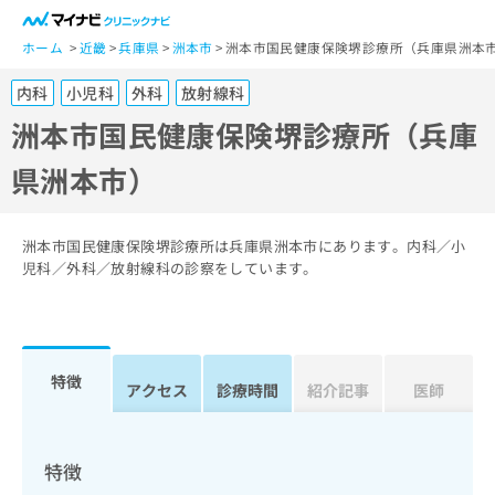
一
般
ホーム
近畿
兵庫県
洲本市
洲本市国民健康保険堺診療所（兵庫県洲本
ユ
内科
小児科
外科
放射線科
ー
ザ
洲本市国民健康保険堺診療所（兵庫
ー
県洲本市）
の
方
は
こ
洲本市国民健康保険堺診療所は兵庫県洲本市にあります。内科／小
ち
児科／外科／放射線科の診察をしています。
ら
医
マ
療
イ
特徴
関
アクセス
診療時間
紹介記事
医師
ナ
係
ビ
者
ク
の
リ
特徴
方
ニ