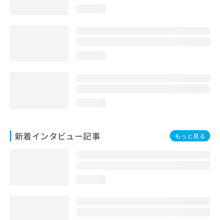
loading...
loading...
loading...
新着インタビュー記事
もっと見る
loading...