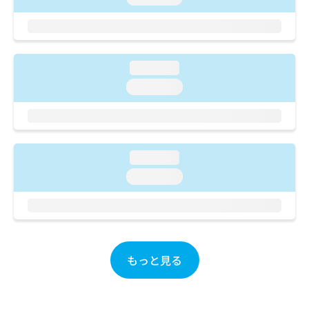
ご了
ら
み
承く
は
ださ
こ
無
い。
ち
料
ら
情
loading...
報
loading...
拡
掲
充
載
の
情
お
報
申
の
loading...
し
修
込
正
loading...
み
は
は
こ
こ
ち
ち
ら
ら
もっと見る
そ
の
他
の