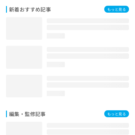
お
新着おすすめ記事
もっと見る
問
い
合
わ
せ
loading...
は
こ
ち
ら
loading...
loading...
編集・監修記事
もっと見る