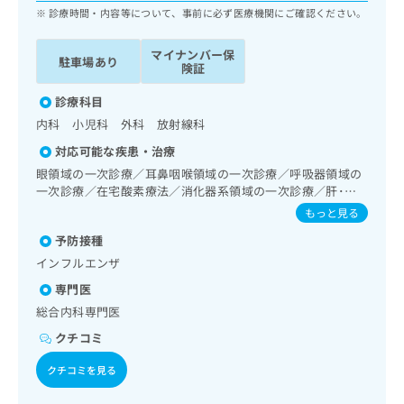
ッ
は
診療時間・内容等について、事前に必ず医療機関にご確認ください。
ク
こ
ナ
ち
マイナンバー保
駐車場あり
ビ
険証
ら
に
関
診療科目
広
す
広
内科 小児科 外科 放射線科
告
る
告
代
対応可能な疾患・治療
お
出
理
問
眼領域の一次診療／耳鼻咽喉領域の一次診療／呼吸器領域の
稿
店
い
一次診療／在宅酸素療法／消化器系領域の一次診療／肝･胆
の
合
道・膵臓領域の一次診療／循環器系領域の一次診療／腎･泌
の
お
もっと見る
尿器系領域の一次診療／内分泌･代謝･栄養領域の一次診療／
わ
方
問
予防接種
インスリン療法／糖尿病患者教育（食事療法、運動療法、自
せ
い
は
己血糖測定）／血液・免疫系領域の一次診療／筋・骨格系及
は
インフルエンザ
合
こ
び外傷領域の一次診療／小児領域の一次診療
こ
わ
ち
専門医
ち
せ
ら
総合内科専門医
ら
は
こ
クチコミ
こち
ち
広
らは
クチコミを見る
広
ら
告
マイ
告
出
ナビ