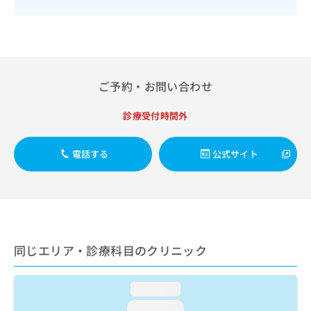
出
稿
クリ
資
稿
ニッ
の
料
クナ
の
お
の
ビサ
お
問
ご
イト
問
い
請
への
い
合
お問
求
ご予約・お問い合わせ
合
合せ
わ
は
フォ
わ
せ
こ
ーム
せ
診療受付時間外
は
ち
とな
は
こ
ら
りま
こ
ち
す。
電話する
公式サイト
ち
ら
クリ
無
ら
ニッ
料
クの
資
情
予
料
報
約・
の
症状
拡
のご
ご
充
相談
請
同じエリア・診療科目のクリニック
の
など
求
お
はで
は
申
きま
こ
loading...
せん
し
ので
ち
込
loading...