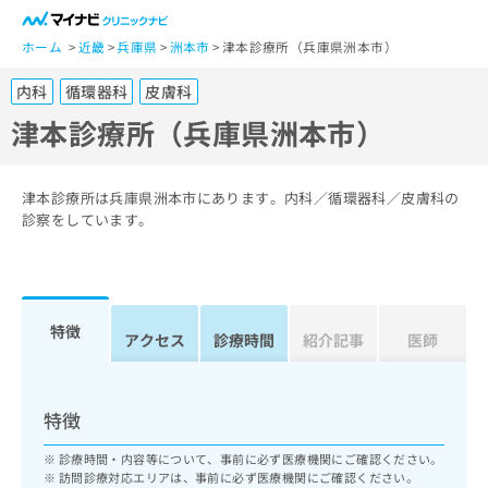
一
般
ホーム
近畿
兵庫県
洲本市
津本診療所（兵庫県洲本市）
ユ
内科
循環器科
皮膚科
ー
ザ
津本診療所（兵庫県洲本市）
ー
の
方
津本診療所は兵庫県洲本市にあります。内科／循環器科／皮膚科の
は
診察をしています。
こ
ち
ら
特徴
医
アクセス
診療時間
紹介記事
医師
マ
療
イ
関
ナ
係
ビ
特徴
者
ク
の
リ
診療時間・内容等について、事前に必ず医療機関にご確認ください。
方
ニ
訪問診療対応エリアは、事前に必ず医療機関にご確認ください。