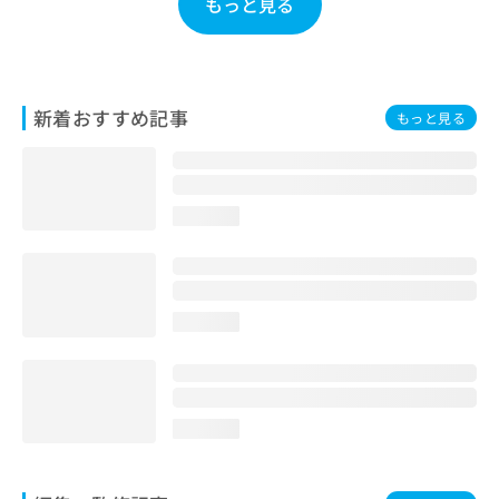
もっと見る
お
問
い
合
わ
新着おすすめ記事
もっと見る
せ
は
こ
ち
ら
loading...
loading...
loading...