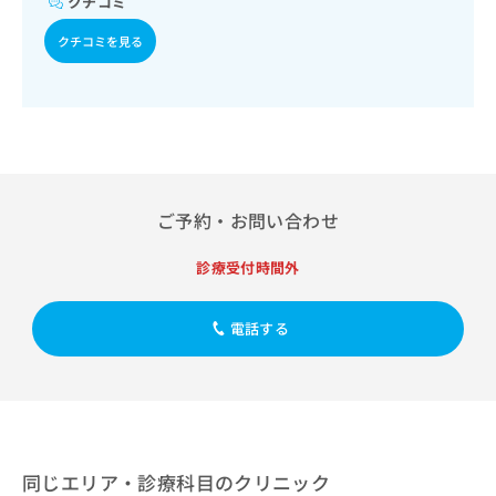
クチコミ
出
稿
クリ
資
稿
ニッ
の
料
クチコミを見る
クナ
の
お
の
ビサ
お
問
ご
イト
問
い
請
への
い
合
お問
求
合
合せ
わ
は
フォ
わ
せ
こ
ーム
せ
は
ち
とな
は
こ
ら
りま
ご予約・お問い合わせ
こ
ち
す。
ち
ら
クリ
無
診療受付時間外
ら
ニッ
料
クの
資
情
予
料
電話する
報
約・
の
症状
拡
のご
ご
充
相談
請
の
など
求
お
はで
は
申
きま
こ
せん
し
同じエリア・診療科目のクリニック
ので
ち
込