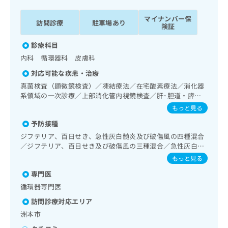
ッ
は
ク
こ
マイナンバー保
訪問診療
駐車場あり
ナ
険証
ち
ビ
ら
診療科目
に
関
内科 循環器科 皮膚科
広
す
広
告
対応可能な疾患・治療
る
告
代
真菌検査（顕微鏡検査）／凍結療法／在宅酸素療法／消化器
お
出
理
系領域の一次診療／上部消化管内視鏡検査／肝･胆道・膵臓
問
稿
領域の一次診療／循環器系領域の一次診療／ホルター型心電
店
い
もっと見る
の
図検査／腎･泌尿器系領域の一次診療／内分泌･代謝･栄養領
合
の
お
予防接種
域の一次診療／インスリン療法／糖尿病患者教育（食事療
わ
方
問
法、運動療法、自己血糖測定）／血液・免疫系領域の一次診
ジフテリア、百日せき、急性灰白髄炎及び破傷風の四種混合
せ
い
は
療
／ジフテリア、百日せき及び破傷風の三種混合／急性灰白髄
は
合
こ
炎／麻しん／風しん／麻しん及び風しんの二種混合／日本脳
こ
もっと見る
わ
ち
炎／破傷風／Hib感染症／小児の肺炎球菌感染症／ヒトパピ
ち
せ
ら
専門医
ローマウイルス感染症／水痘／インフルエンザ／成人の肺炎
ら
は
球菌感染症／おたふくかぜ／B型肝炎／髄膜炎菌感染症
循環器専門医
こ
こち
ち
訪問診療対応エリア
広
らは
広
ら
告
洲本市
マイ
告
出
ナビ