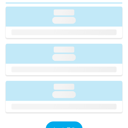
ご了
ら
み
承く
は
ださ
loading...
こ
無
い。
ち
loading...
料
ら
情
報
拡
掲
充
載
の
loading...
情
お
報
loading...
申
の
し
修
込
正
み
は
は
こ
loading...
こ
ち
loading...
ち
ら
ら
そ
の
他
の