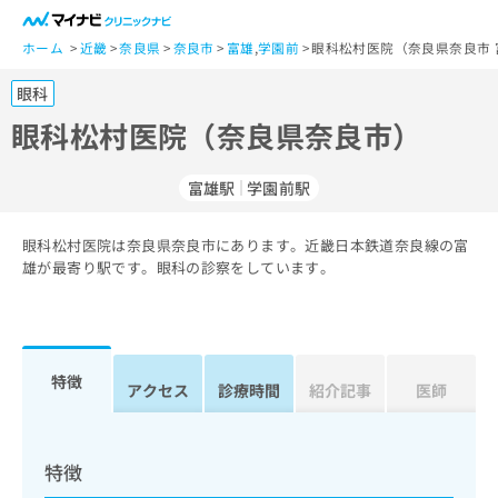
一
般
ホーム
近畿
奈良県
奈良市
富雄
,
学園前
眼科松村医院（奈良県奈良市 
ユ
眼科
ー
ザ
眼科松村医院（奈良県奈良市）
ー
の
富雄駅
学園前駅
方
は
こ
眼科松村医院は奈良県奈良市にあります。近畿日本鉄道奈良線の富
雄が最寄り駅です。眼科の診察をしています。
ち
ら
医
マ
療
イ
特徴
アクセス
診療時間
紹介記事
医師
関
ナ
係
ビ
者
ク
の
リ
特徴
方
ニ