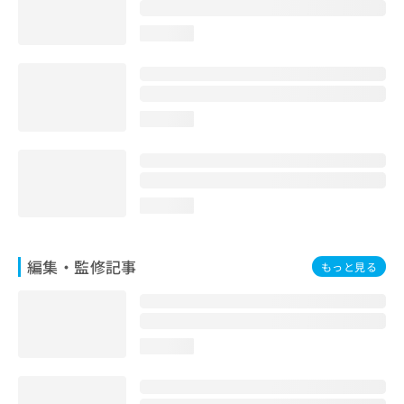
お
問
loading...
い
合
わ
せ
は
loading...
こ
ち
ら
loading...
編集・監修記事
もっと見る
loading...