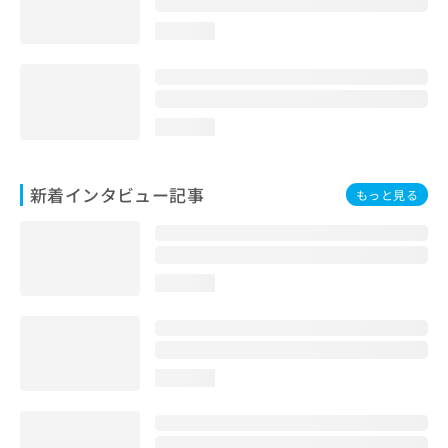
loading...
loading...
新着インタビュー記事
もっと見る
loading...
loading...