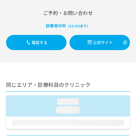
出
稿
クリ
資
稿
ニッ
の
料
ご予約・お問い合わせ
クナ
の
お
の
ビサ
お
問
ご
イト
診療受付中
問
（12:00まで）
い
請
への
い
合
お問
求
合
合せ
わ
は
電話する
公式サイト
フォ
わ
せ
こ
ーム
せ
は
ち
とな
は
こ
ら
りま
こ
ち
す。
ち
ら
クリ
無
ら
ニッ
料
クの
資
同じエリア・診療科目のクリニック
情
予
料
報
約・
の
症状
拡
のご
loading...
ご
充
相談
請
の
loading...
など
求
お
はで
は
申
きま
こ
せん
し
ので
ち
込