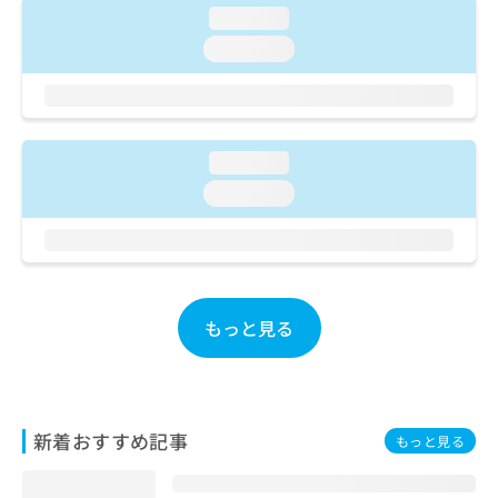
ご了
ら
み
loading...
承く
は
ださ
loading...
こ
無
い。
ち
料
ら
情
報
拡
掲
loading...
充
載
の
loading...
情
お
報
申
の
し
修
込
正
み
は
もっと見る
は
こ
こ
ち
ち
ら
ら
そ
新着おすすめ記事
もっと見る
の
他
の