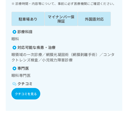
ッ
は
診療時間・内容等について、事前に必ず医療機関にご確認ください。
ク
こ
ナ
ち
マイナンバー保
駐車場あり
外国語対応
ビ
険証
ら
に
関
診療科目
広
す
広
眼科
告
る
告
代
対応可能な疾患・治療
お
出
理
問
眼領域の一次診療／網膜光凝固術（網膜剥離手術）／コンタ
稿
店
クトレンズ検査／小児視力障害診療
い
の
合
の
お
専門医
わ
方
問
眼科専門医
せ
い
は
は
クチコミ
合
こ
こ
わ
ち
クチコミを見る
ち
せ
ら
ら
は
こ
こち
ち
広
らは
広
ら
告
マイ
告
出
ナビ