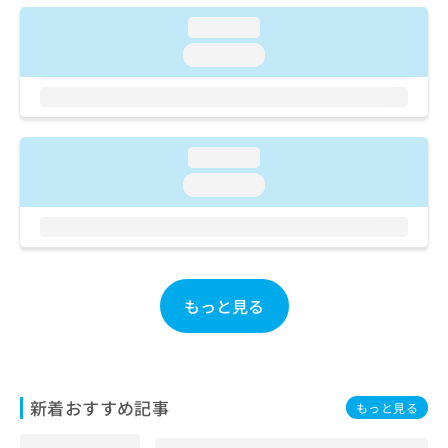
ご了
ら
み
承く
loading...
は
ださ
こ
無
い。
loading...
ち
料
ら
情
報
拡
掲
充
載
loading...
の
情
loading...
お
報
申
の
し
修
込
正
み
は
は
こ
もっと見る
こ
ち
ち
ら
ら
そ
の
新着おすすめ記事
もっと見る
他
の