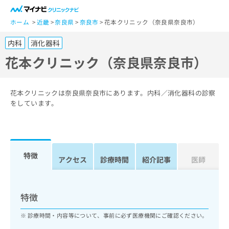
一
般
ホーム
近畿
奈良県
奈良市
花本クリニック（奈良県奈良市）
ユ
内科
消化器科
ー
ザ
花本クリニック（奈良県奈良市）
ー
の
方
花本クリニックは奈良県奈良市にあります。内科／消化器科の診察
は
をしています。
こ
ち
ら
特徴
医
アクセス
診療時間
紹介記事
医師
マ
療
イ
関
ナ
係
ビ
特徴
者
ク
の
リ
診療時間・内容等について、事前に必ず医療機関にご確認ください。
方
ニ