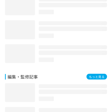
お
問
loading...
い
合
わ
せ
は
loading...
こ
ち
ら
loading...
編集・監修記事
もっと見る
loading...