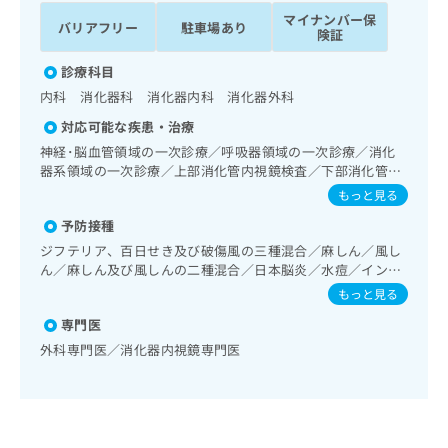
ッ
は
マイナンバー保
バリアフリー
駐車場あり
ク
こ
険証
ナ
ち
ビ
診療科目
ら
に
内科 消化器科 消化器内科 消化器外科
関
広
対応可能な疾患・治療
す
広
告
る
神経･脳血管領域の一次診療／呼吸器領域の一次診療／消化
告
代
お
器系領域の一次診療／上部消化管内視鏡検査／下部消化管内
出
理
視鏡検査／下部消化管内視鏡的切除術／肝･胆道・膵臓領域
問
稿
もっと見る
の一次診療／循環器系領域の一次診療／腎･泌尿器系領域の
店
い
の
予防接種
一次診療／内分泌･代謝･栄養領域の一次診療／血液・免疫系
合
の
お
領域の一次診療／漢方薬の処方
わ
ジフテリア、百日せき及び破傷風の三種混合／麻しん／風し
方
問
ん／麻しん及び風しんの二種混合／日本脳炎／水痘／インフ
せ
い
は
ルエンザ／成人の肺炎球菌感染症／おたふくかぜ
は
合
もっと見る
こ
こ
わ
ち
専門医
ち
せ
ら
外科専門医／消化器内視鏡専門医
ら
は
こ
こち
ち
広
らは
広
ら
告
マイ
告
出
ナビ