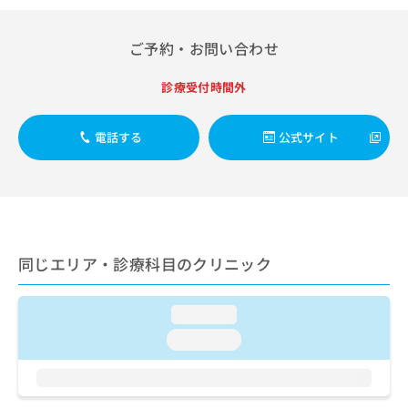
出
稿
クリ
資
稿
ニッ
の
料
クナ
の
お
ご予約・お問い合わせ
の
ビサ
お
問
ご
イト
問
い
請
への
診療受付時間外
い
合
お問
求
合
合せ
わ
は
フォ
わ
せ
電話する
公式サイト
こ
ーム
せ
は
ち
とな
は
こ
ら
りま
こ
ち
す。
ち
ら
クリ
無
ら
ニッ
料
クの
資
情
予
同じエリア・診療科目のクリニック
料
報
約・
の
症状
拡
のご
ご
充
loading...
相談
請
の
など
loading...
求
お
はで
は
申
きま
こ
せん
し
ので
ち
込