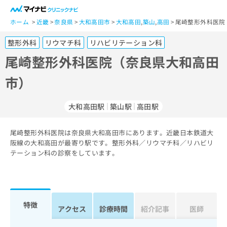
一
般
ホーム
近畿
奈良県
大和高田市
大和高田
,
築山
,
高田
尾崎整形外科医院
ユ
整形外科
リウマチ科
リハビリテーション科
ー
ザ
尾崎整形外科医院（奈良県大和高田
ー
市）
の
方
は
大和高田駅
築山駅
高田駅
こ
ち
尾崎整形外科医院は奈良県大和高田市にあります。近畿日本鉄道大
ら
阪線の大和高田が最寄り駅です。整形外科／リウマチ科／リハビリ
テーション科の診察をしています。
医
マ
療
イ
関
ナ
係
ビ
者
ク
特徴
アクセス
診療時間
紹介記事
医師
の
リ
方
ニ