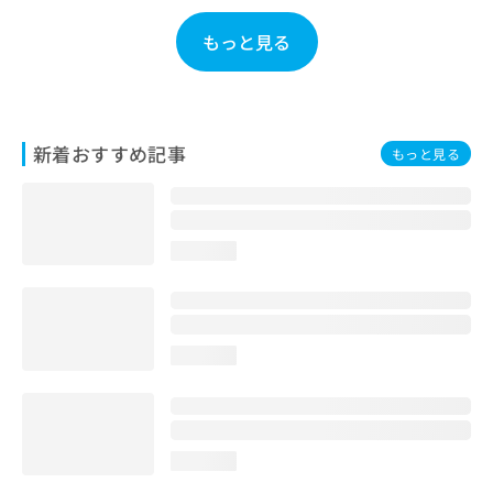
お
問
もっと見る
い
合
わ
せ
は
新着おすすめ記事
もっと見る
こ
ち
ら
loading...
loading...
loading...