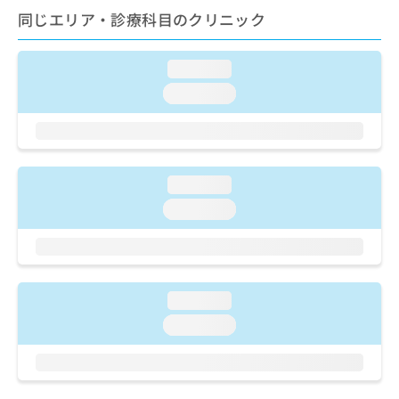
ご了
ら
み
同じエリア・診療科目のクリニック
承く
は
ださ
こ
無
い。
ち
料
loading...
ら
情
loading...
報
拡
掲
充
載
の
情
お
報
loading...
申
の
し
loading...
修
込
正
み
は
は
こ
こ
ち
ち
ら
loading...
ら
loading...
そ
の
他
の