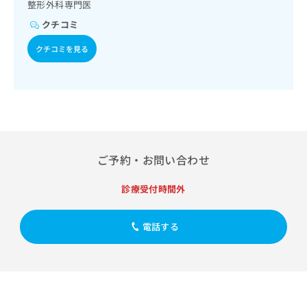
出
整形外科専門医
稿
クリ
資
稿
ニッ
の
料
クチコミ
クナ
の
お
の
ビサ
お
問
ご
クチコミを見る
イト
問
い
請
への
い
合
お問
求
合
合せ
わ
は
フォ
わ
せ
こ
ーム
せ
は
ち
とな
は
こ
ら
りま
こ
ち
す。
ち
ら
クリ
ご予約・お問い合わせ
無
ら
ニッ
料
クの
資
診療受付時間外
情
予
料
報
約・
の
症状
拡
電話する
のご
ご
充
相談
請
の
など
求
お
はで
は
申
きま
こ
せん
し
ので
ち
込