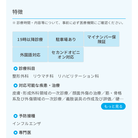
ッ
は
ク
こ
特徴
ナ
ち
ビ
診療時間・内容等について、事前に必ず医療機関にご確認ください。
ら
に
関
マイナンバー保
広
19時以降診療
駐車場あり
す
広
険証
告
る
告
代
セカンドオピニ
お
出
外国語対応
オン対応
理
問
稿
店
い
の
診療科目
合
の
お
整形外科 リウマチ科 リハビリテーション科
わ
方
問
せ
い
は
対応可能な疾患・治療
は
合
こ
皮膚･形成外科領域の一次診療／顔面外傷の治療／筋・骨格
こ
わ
ち
系及び外傷領域の一次診療／義肢装具の作成及び評価／硬膜
ち
せ
外麻酔／神経ブロック／画像診断管理（専ら画像診断を担当
ら
もっと見る
ら
は
する医師による読影）
こ
予防接種
こち
ち
広
インフルエンザ
らは
広
ら
告
マイ
専門医
告
出
ナビ