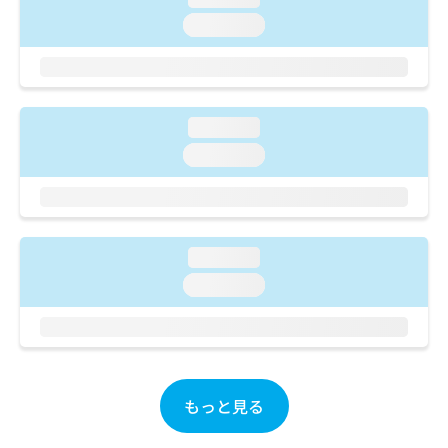
ご了
ら
み
承く
loading...
は
ださ
こ
無
い。
ち
料
ら
情
報
loading...
拡
掲
充
loading...
載
の
情
お
報
申
の
し
修
込
正
loading...
み
は
loading...
は
こ
こ
ち
ち
ら
ら
そ
の
もっと見る
他
の