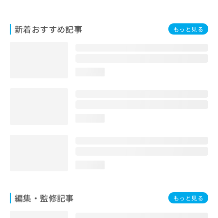
お
問
い
新着おすすめ記事
もっと見る
合
わ
せ
は
loading...
こ
ち
ら
loading...
loading...
編集・監修記事
もっと見る