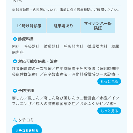
ッ
は
ク
診療時間・内容等について、事前に必ず医療機関にご確認ください。
こ
ナ
ち
ビ
ら
マイナンバー保
19時以降診療
駐車場あり
に
険証
関
広
す
診療科目
広
告
る
告
内科 呼吸器科 循環器科 呼吸器内科 循環器内科 糖尿
代
お
出
病内科
理
問
稿
対応可能な疾患・治療
店
い
の
合
呼吸器領域の一次診療／在宅持続陽圧呼吸療法（睡眠時無呼
の
お
吸症候群治療）／在宅酸素療法／消化器系領域の一次診療／
わ
方
問
肝･胆道・膵臓領域の一次診療／循環器系領域の一次診療／
せ
い
もっと見る
は
ホルター型心電図検査／内分泌･代謝･栄養領域の一次診療／
は
合
こ
予防接種
インスリン療法／糖尿病患者教育（食事療法、運動療法、自
こ
わ
ち
己血糖測定）／糖尿病による合併症に対する継続的な管理及
麻しん／風しん／麻しん及び風しんの二種混合／水痘／イン
ち
せ
ら
び指導
フルエンザ／成人の肺炎球菌感染症／おたふくかぜ／A型肝
ら
は
炎／B型肝炎
こ
もっと見る
こち
ち
広
クチコミ
らは
広
ら
告
マイ
告
出
ナビ
クチコミを見る