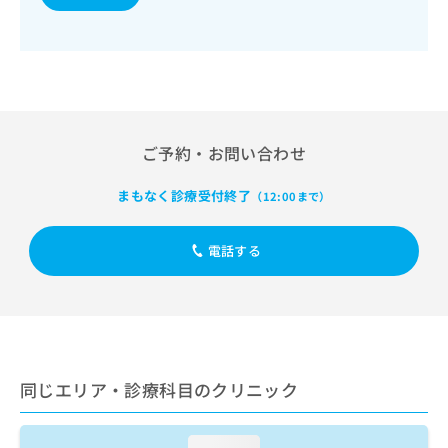
出
稿
クリ
資
稿
ニッ
の
料
クナ
の
お
の
ビサ
お
問
ご
イト
問
い
請
への
い
合
お問
求
合
合せ
わ
は
フォ
わ
せ
ご予約・お問い合わせ
こ
ーム
せ
は
ち
とな
は
こ
ら
りま
まもなく診療受付終了
（12:00まで）
こ
ち
す。
ち
ら
クリ
無
ら
ニッ
電話する
料
クの
資
情
予
料
報
約・
の
症状
拡
のご
ご
充
相談
請
の
など
求
お
はで
同じエリア・診療科目のクリニック
は
申
きま
こ
せん
し
ので
ち
込
loading...