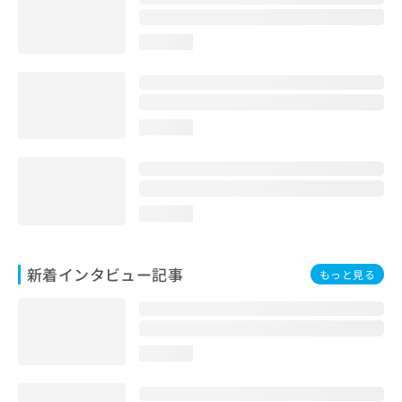
loading...
loading...
loading...
新着インタビュー記事
もっと見る
loading...