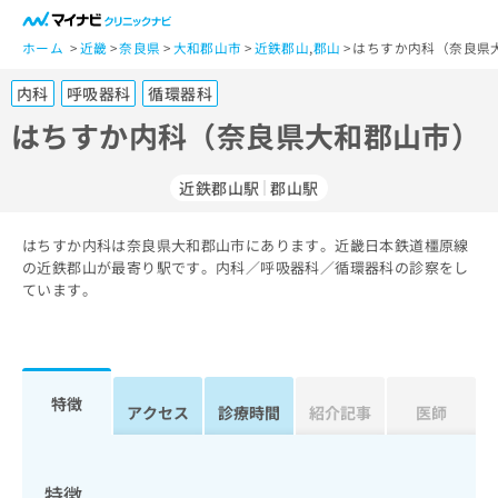
一
般
ホーム
近畿
奈良県
大和郡山市
近鉄郡山
,
郡山
はちすか内科（奈良県
ユ
内科
呼吸器科
循環器科
ー
ザ
はちすか内科（奈良県大和郡山市）
ー
の
近鉄郡山駅
郡山駅
方
は
こ
はちすか内科は奈良県大和郡山市にあります。近畿日本鉄道橿原線
の近鉄郡山が最寄り駅です。内科／呼吸器科／循環器科の診察をし
ち
ています。
ら
医
マ
療
イ
関
ナ
特徴
アクセス
診療時間
紹介記事
医師
係
ビ
者
ク
の
リ
方
ニ
特徴