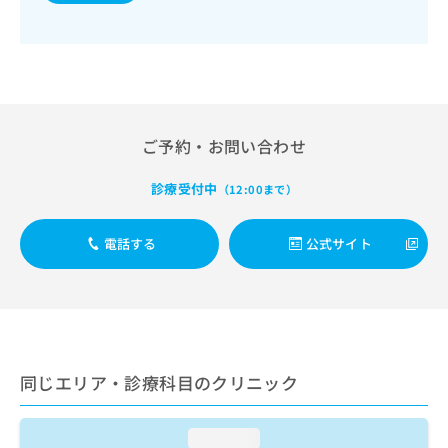
出
稿
クリ
資
稿
ニッ
の
料
クナ
の
お
の
ビサ
お
問
ご
イト
問
い
請
への
い
合
お問
求
合
合せ
わ
は
ご予約・お問い合わせ
フォ
わ
せ
こ
ーム
せ
は
ち
とな
は
こ
診療受付中
（12:00まで）
ら
りま
こ
ち
す。
ち
ら
クリ
無
電話する
公式サイト
ら
ニッ
料
クの
資
情
予
料
報
約・
の
症状
拡
のご
ご
充
相談
請
の
など
求
お
同じエリア・診療科目のクリニック
はで
は
申
きま
こ
せん
し
ので
ち
込
loading...