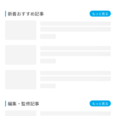
お
問
新着おすすめ記事
い
もっと見る
合
わ
せ
は
loading...
こ
ち
ら
loading...
loading...
編集・監修記事
もっと見る