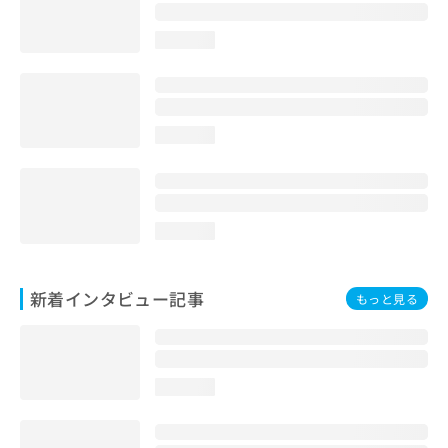
loading...
loading...
loading...
新着インタビュー記事
もっと見る
loading...