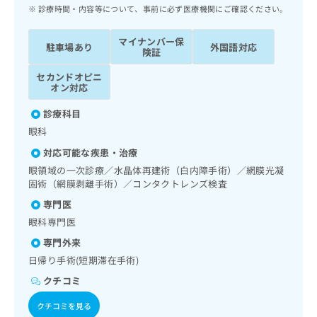
ッ
は
診療時間・内容等について、事前に必ず医療機関にご確認ください。
ク
こ
ナ
ち
マイナンバー保
駐車場あり
外国語対応
ビ
険証
ら
に
セカンドオピニ
関
広
オン対応
す
広
告
る
告
診療科目
代
お
出
眼科
理
問
稿
店
い
の
対応可能な疾患・治療
合
の
お
眼領域の一次診療／水晶体再建術（白内障手術）／網膜光凝
わ
方
問
固術（網膜剥離手術）／コンタクトレンズ検査
せ
い
は
専門医
は
合
こ
こ
わ
眼科専門医
ち
ち
せ
ら
専門外来
ら
は
日帰り手術(短期滞在手術)
こ
こち
ち
広
クチコミ
らは
広
ら
告
マイ
クチコミを見る
告
出
ナビ