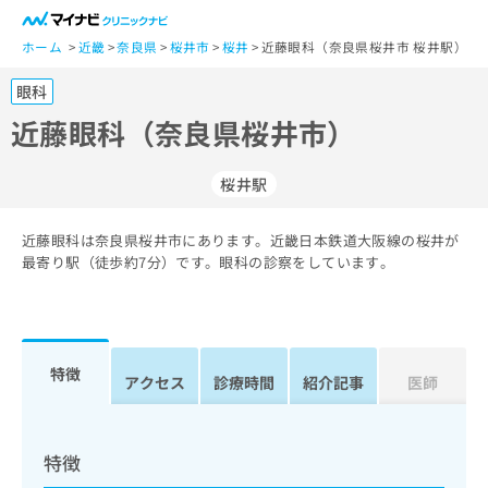
一
般
ホーム
近畿
奈良県
桜井市
桜井
近藤眼科（奈良県桜井市 桜井駅）
ユ
眼科
ー
ザ
近藤眼科（奈良県桜井市）
ー
の
桜井駅
方
は
こ
近藤眼科は奈良県桜井市にあります。近畿日本鉄道大阪線の桜井が
最寄り駅（徒歩約7分）です。眼科の診察をしています。
ち
ら
医
マ
療
イ
特徴
アクセス
診療時間
紹介記事
医師
関
ナ
係
ビ
者
ク
の
リ
特徴
方
ニ