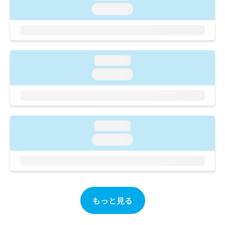
ご了
ら
み
loading...
承く
は
ださ
こ
無
い。
ち
料
ら
情
報
loading...
拡
掲
loading...
充
載
の
情
お
報
申
の
し
修
loading...
込
正
み
は
loading...
は
こ
こ
ち
ち
ら
ら
そ
もっと見る
の
他
の