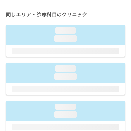
ご了
ら
み
承く
は
ださ
同じエリア・診療科目のクリニック
こ
無
い。
ち
料
ら
情
loading...
報
loading...
拡
掲
充
載
の
情
お
報
申
の
し
loading...
修
込
正
loading...
み
は
は
こ
こ
ち
ち
ら
ら
loading...
そ
loading...
の
他
の