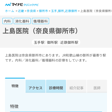
一
般
ホーム
近畿
奈良県
御所市
玉手
,
御所
,
近鉄御所
上島医院（奈良県御所
ユ
内科
消化器科
循環器科
ー
ザ
上島医院（奈良県御所市）
ー
の
玉手駅
御所駅
近鉄御所駅
方
は
こ
上島医院は奈良県御所市にあります。JR和歌山線の御所が最寄り駅
です。内科／消化器科／循環器科の診察をしています。
ち
ら
医
マ
療
イ
特徴
アクセス
診療時間
紹介記事
医師
関
ナ
係
ビ
者
ク
の
リ
特徴
方
ニ