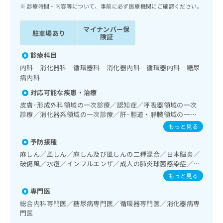
ッ
は
診療時間・内容等について、事前に必ず医療機関にご確認ください。
ク
こ
ナ
ち
マイナンバー保
駐車場あり
ビ
険証
ら
に
関
診療科目
広
す
広
内科 消化器科 循環器科 消化器内科 循環器内科 糖尿
告
る
告
病内科
代
お
出
対応可能な疾患・治療
理
問
稿
店
い
皮膚･形成外科領域の一次診療／認知症／呼吸器領域の一次
の
診療／消化器系領域の一次診療／肝･胆道・膵臓領域の一次
合
の
お
診療／循環器系領域の一次診療／ホルター型心電図検査／
わ
方
問
もっと見る
腎･泌尿器系領域の一次診療／内分泌･代謝･栄養領域の一次
せ
い
は
予防接種
診療／インスリン療法／糖尿病患者教育（食事療法、運動療
は
合
こ
法、自己血糖測定）／糖尿病による合併症に対する継続的な
麻しん／風しん／麻しん及び風しんの二種混合／日本脳炎／
こ
わ
ち
管理及び指導
破傷風／水痘／インフルエンザ／成人の肺炎球菌感染症／お
ち
せ
ら
たふくかぜ
ら
は
もっと見る
こ
専門医
こち
ち
広
らは
総合内科専門医／糖尿病専門医／循環器専門医／消化器病専
広
ら
告
マイ
門医
告
出
ナビ