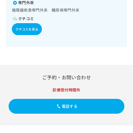
出
稿
クリ
専門外来
資
稿
ニッ
の
料
循環器疾患専門外来 糖尿病専門外来
クナ
の
お
の
ビサ
クチコミ
お
問
ご
イト
問
い
請
への
クチコミを見る
い
合
お問
求
合
合せ
わ
は
フォ
わ
せ
こ
ーム
せ
は
ち
とな
は
こ
ら
りま
こ
ち
す。
ち
ら
クリ
無
ら
ニッ
料
ご予約・お問い合わせ
クの
資
情
予
料
報
約・
診療受付時間外
の
症状
拡
のご
ご
充
相談
請
の
電話する
など
求
お
はで
は
申
きま
こ
せん
し
ので
ち
込