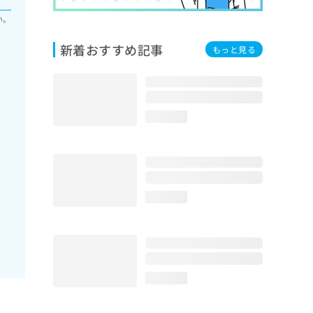
い。
新着おすすめ記事
もっと見る
loading...
loading...
loading...