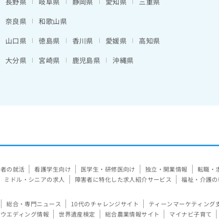
長野県
岐阜県
静岡県
愛知県
三重県
奈良県
和歌山県
山口県
徳島県
香川県
愛媛県
高知県
大分県
宮崎県
鹿児島県
沖縄県
験者の就活
看護学生向け
医学生・研修医向け
独立・開業情報
転職・
ミドル・シニアの求人
障害者に特化した求人紹介サービス
福祉・介護の
総合・専門ニュース
10代のチャレンジサイト
ティーンマーケティング
ウエディング情報
世界遺産検定
総合農業情報サイト
マイナビ子育て