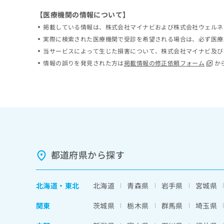
ち
み
【医療機関の情報について】
ら
は
掲載している情報は、株式会社マイナビおよび株式会社ウェルネ
こ
ち
実際に検索された医療機関で受診を希望される場合は、必ず医療
そ
ら
当サービスによって生じた損害について、株式会社マイナビ及び
の
情報の誤りを発見された方は
掲載情報の修正依頼フォーム
か
他
の
お
問
い
合
わ
せ
は
都道府県から探す
こ
ち
ら
北海道
・
東北
北海道
青森県
岩手県
宮城県
関東
茨城県
栃木県
群馬県
埼玉県