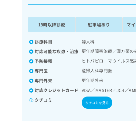
係
ク
者
リ
の
ニ
ッ
方
19時以降診療
駐車場あり
マイ
ク
は
ナ
こ
ビ
診療科目
婦人科
ち
に
更年期障害治療／漢方薬の
対応可能な疾患・治療
関
ら
す
ヒトパピローマウイルス感
予防接種
る
産婦人科専門医
専門医
お
広
広
問
更年期外来
専門外来
告
告
い
出
代
合
対応クレジットカード
VISA／MASTER／JCB／AM
稿
わ
理
クチコミ
の
せ
クチコミを見る
店
お
は
の
問
こ
い
方
ち
合
ら
は
わ
こ