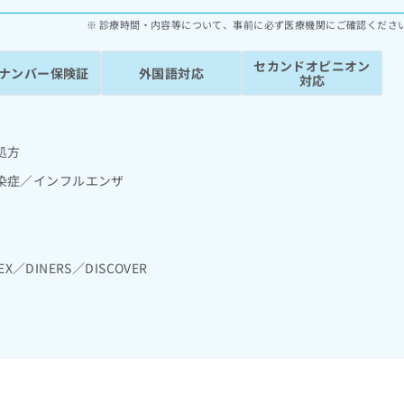
診療時間・内容等について、事前に必ず医療機関にご確認くださ
セカンドオピニオン
ナンバー保険証
外国語対応
対応
処方
染症／インフルエンザ
EX／DINERS／DISCOVER