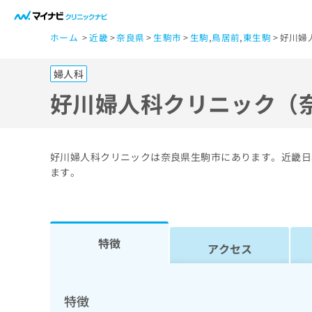
一
ホーム
近畿
奈良県
生駒市
生駒
,
鳥居前
,
東生駒
好川婦
般
ユ
婦人科
ー
ザ
好川婦人科クリニック（
ー
の
方
好川婦人科クリニックは奈良県生駒市にあります。近畿日
は
ます。
こ
ち
ら
特徴
アクセス
医
マ
療
イ
ナ
関
特徴
ビ