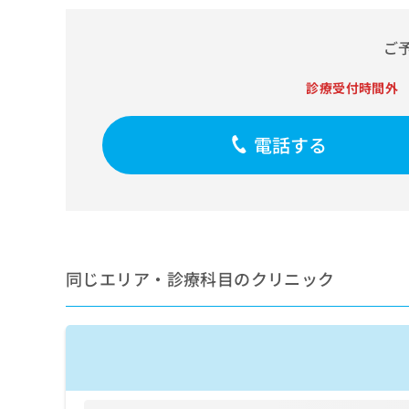
せ
こち
ち
らは
は
マイ
こ
ら
ご
ナビ
ち
クリ
ら
ニッ
診療受付時間外
クナ
広
ビサ
広
資
イト
告
告
電話する
への
料
出
出
お問
の
稿
合せ
稿
ご
の
フォ
の
請
お
ーム
お
求
問
とな
問
りま
は
い
い
す。
こ
合
合
クリ
ち
同じエリア・診療科目のクリニック
わ
ニッ
わ
ら
せ
クの
せ
は
予
は
約・
こ
こ
無
症状
ち
ち
のご
料
ら
相談
ら
情
など
報
はで