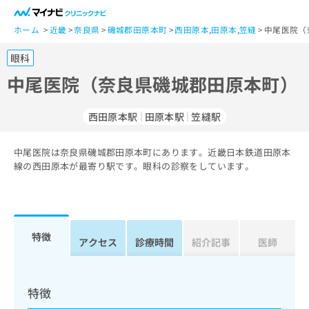
一
般
ホーム
近畿
奈良県
磯城郡田原本町
西田原本
,
田原本
,
笠縫
中尾医院（
ユ
眼科
ー
ザ
中尾医院（奈良県磯城郡田原本町）
ー
の
西田原本駅
田原本駅
笠縫駅
方
は
こ
中尾医院は奈良県磯城郡田原本町にあります。近畿日本鉄道田原本
線の西田原本が最寄り駅です。眼科の診察をしています。
ち
ら
医
マ
療
イ
特徴
アクセス
診療時間
紹介記事
医師
関
ナ
係
ビ
者
ク
の
リ
特徴
方
ニ