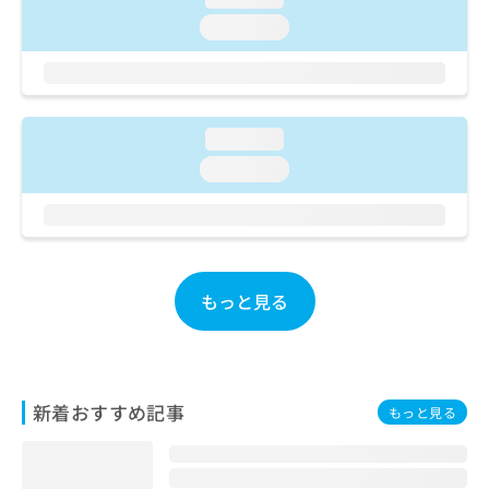
ご了
ら
み
承く
loading...
は
ださ
こ
無
い。
ち
料
ら
情
報
loading...
拡
掲
充
loading...
載
の
情
お
報
申
の
し
修
込
正
み
もっと見る
は
は
こ
こ
ち
ち
ら
ら
新着おすすめ記事
もっと見る
そ
の
他
の