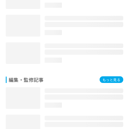
お
loading...
問
い
合
わ
せ
loading...
は
こ
ち
ら
loading...
編集・監修記事
もっと見る
loading...