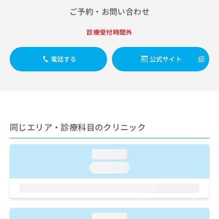
出
稿
クリ
資
ご予約・お問い合わせ
稿
ニッ
の
料
クナ
の
お
の
ビサ
お
診療受付時間外
問
ご
イト
問
い
請
への
い
合
お問
求
電話する
公式サイト
合
合せ
わ
は
フォ
わ
せ
こ
ーム
せ
は
ち
とな
は
こ
ら
りま
こ
ち
す。
ち
ら
クリ
無
ら
ニッ
同じエリア・診療科目のクリニック
料
クの
資
情
予
料
報
約・
の
症状
loading...
拡
のご
ご
充
loading...
相談
請
の
など
求
お
はで
は
申
きま
こ
せん
し
ので
ち
込
loading...