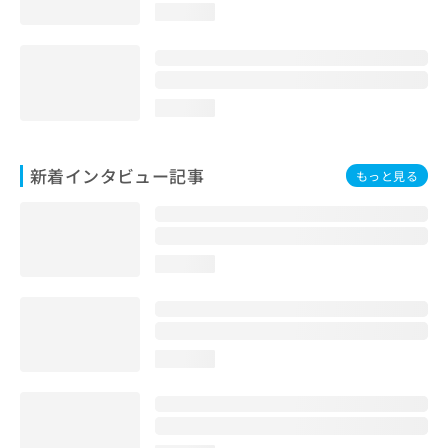
loading...
loading...
新着インタビュー記事
もっと見る
loading...
loading...