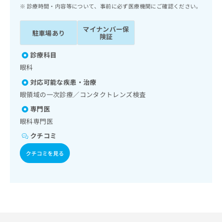
ッ
は
診療時間・内容等について、事前に必ず医療機関にご確認ください。
ク
こ
ナ
ち
マイナンバー保
駐車場あり
ビ
険証
ら
に
関
診療科目
広
す
広
眼科
告
る
告
代
対応可能な疾患・治療
お
出
理
問
眼領域の一次診療／コンタクトレンズ検査
稿
店
い
の
専門医
合
の
お
眼科専門医
わ
方
問
せ
い
クチコミ
は
は
合
こ
クチコミを見る
こ
わ
ち
ち
せ
ら
ら
は
こ
こち
ち
広
らは
広
ら
告
マイ
告
出
ナビ