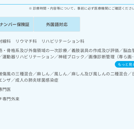
診療時間・内容等について、事前に必ず医療機関にご確認くださ
ナンバー保険証
外国語対応
射線科 リウマチ科 リハビリテーション科
筋・骨格系及び外傷領域の一次診療／義肢装具の作成及び評価／脳血
／運動器リハビリテーション／神経ブロック／画像診断管理（専ら画
読影）／漢方薬の処方／鍼灸治療
もっと見
破傷風の三種混合／麻しん／風しん／麻しん及び風しんの二種混合／
エンザ／成人の肺炎球菌感染症
専門医
チ専門外来