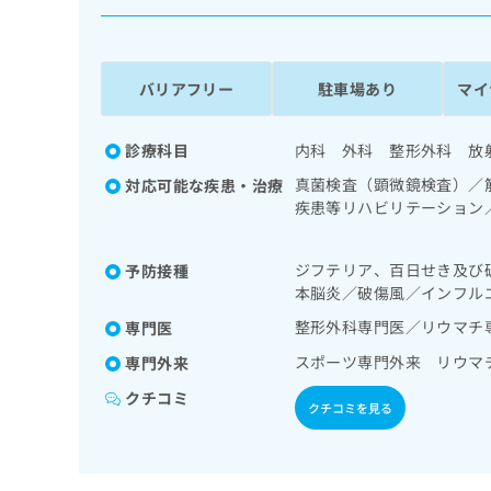
係
ク
者
リ
の
ニ
ッ
方
バリアフリー
駐車場あり
マイ
ク
は
ナ
こ
ビ
診療科目
内科 外科 整形外科 放
ち
に
真菌検査（顕微鏡検査）／
対応可能な疾患・治療
関
ら
疾患等リハビリテーション
す
診断を担当する医師による
る
お
広
ジフテリア、百日せき及び
予防接種
広
問
本脳炎／破傷風／インフル
告
告
い
出
代
合
整形外科専門医／リウマチ
専門医
稿
わ
理
スポーツ専門外来 リウマ
専門外来
の
せ
店
お
は
クチコミ
の
問
クチコミを見る
こ
い
方
ち
合
ら
は
わ
こ