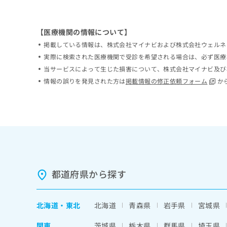
ち
み
ら
は
こ
【医療機関の情報について】
ち
掲載している情報は、株式会社マイナビおよび株式会社ウェルネ
そ
ら
の
実際に検索された医療機関で受診を希望される場合は、必ず医療
他
当サービスによって生じた損害について、株式会社マイナビ及び
の
情報の誤りを発見された方は
掲載情報の修正依頼フォーム
か
お
問
い
合
わ
せ
は
こ
ち
都道府県から探す
ら
北海道
・
東北
北海道
青森県
岩手県
宮城県
関東
茨城県
栃木県
群馬県
埼玉県