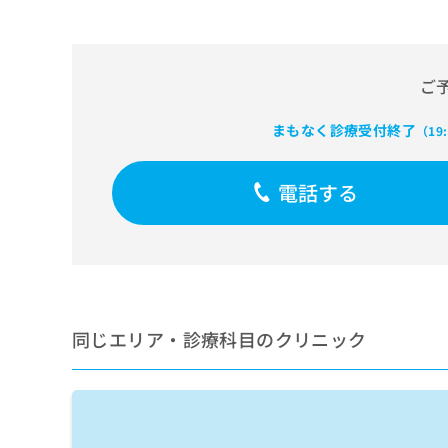
せ
こち
ち
らは
は
マイ
こ
ら
ナビ
ち
クリ
ご
ら
ニッ
クナ
広
ビサ
まもなく診療受付終了
（19
広
資
イト
告
告
への
料
出
出
お問
の
稿
電話する
合せ
稿
ご
の
フォ
の
請
お
ーム
お
求
問
とな
問
りま
は
い
い
す。
こ
合
合
クリ
ち
わ
ニッ
わ
ら
せ
クの
せ
同じエリア・診療科目のクリニック
は
予
は
約・
こ
こ
無
症状
ち
ち
のご
料
ら
相談
ら
情
など
報
はで