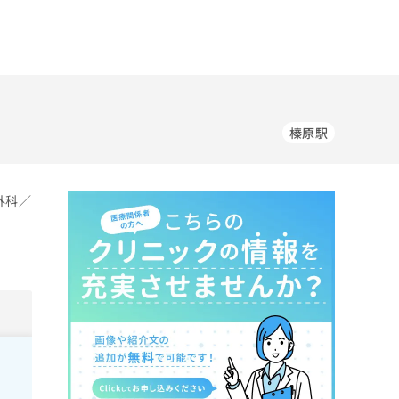
榛原駅
外科／