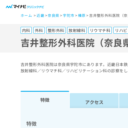
一
ホーム
近畿
奈良県
宇陀市
榛原
吉井整形外科医院（奈
般
ユ
内科
外科
整形外科
放射線科
リウマチ科
リハビ
ー
ザ
吉井整形外科医院（奈良
ー
の
方
吉井整形外科医院は奈良県宇陀市にあります。近畿日本鉄
は
放射線科／リウマチ科／リハビリテーション科の診察をし
こ
ち
ら
特徴
アクセス
医
マ
療
イ
ナ
関
特徴
ビ