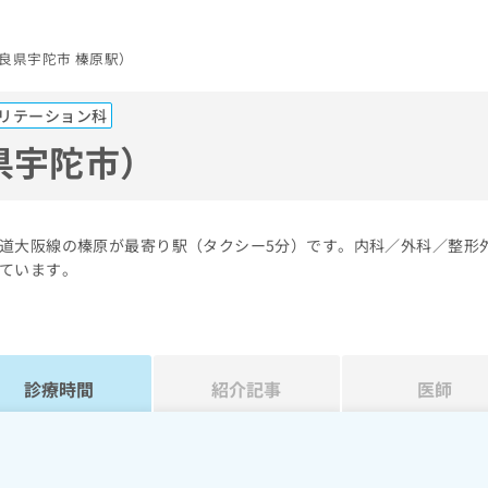
良県宇陀市 榛原駅）
リテーション科
県宇陀市）
道大阪線の榛原が最寄り駅（タクシー5分）です。内科／外科／整形
ています。
診療時間
紹介記事
医師