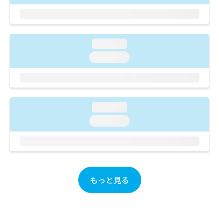
ご了
ら
み
承く
は
ださ
こ
無
い。
ち
料
loading...
ら
情
報
loading...
拡
掲
充
載
の
情
お
報
申
の
loading...
し
修
loading...
込
正
み
は
は
こ
こ
ち
ち
ら
ら
もっと見る
そ
の
他
の