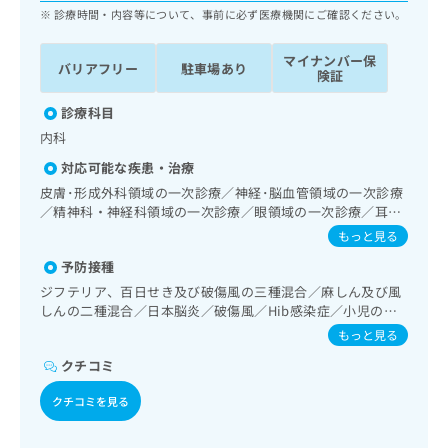
ッ
は
診療時間・内容等について、事前に必ず医療機関にご確認ください。
ク
こ
ナ
ち
マイナンバー保
バリアフリー
駐車場あり
ビ
険証
ら
に
関
診療科目
広
す
広
内科
告
る
告
代
対応可能な疾患・治療
お
出
理
問
皮膚･形成外科領域の一次診療／神経･脳血管領域の一次診療
稿
店
い
／精神科・神経科領域の一次診療／眼領域の一次診療／耳鼻
の
合
咽喉領域の一次診療／呼吸器領域の一次診療／在宅酸素療法
の
お
もっと見る
／消化器系領域の一次診療／上部消化管内視鏡検査／肝･胆
わ
方
問
予防接種
道・膵臓領域の一次診療／循環器系領域の一次診療／ホルタ
せ
い
は
ー型心電図検査／腎･泌尿器系領域の一次診療／婦人科領域
は
ジフテリア、百日せき及び破傷風の三種混合／麻しん及び風
合
こ
の一次診療／乳腺領域の一次診療／内分泌･代謝･栄養領域の
こ
しんの二種混合／日本脳炎／破傷風／Hib感染症／小児の肺
わ
ち
一次診療／インスリン療法／糖尿病による合併症に対する継
炎球菌感染症／ヒトパピローマウイルス感染症／水痘／イン
ち
せ
もっと見る
ら
続的な管理及び指導／血液・免疫系領域の一次診療／筋・骨
フルエンザ／成人の肺炎球菌感染症／おたふくかぜ／B型肝
ら
は
格系及び外傷領域の一次診療／小児領域の一次診療／医療用
クチコミ
炎／ロタウイルス感染症
こ
麻薬によるがん疼痛治療／歯科領域の一次診療／漢方薬の処
こち
ち
広
方
クチコミを見る
らは
広
ら
告
マイ
告
出
ナビ