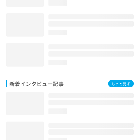
loading...
loading...
loading...
新着インタビュー記事
もっと見る
loading...