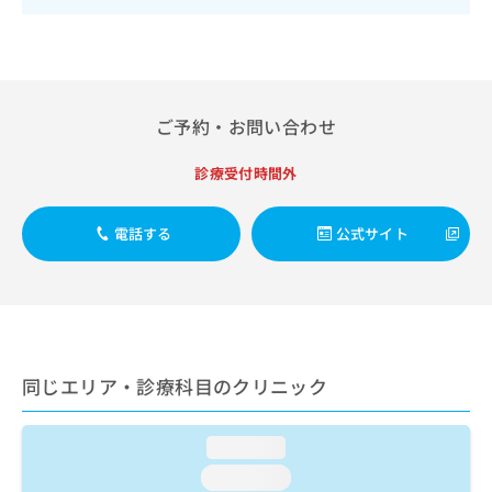
出
稿
クリ
資
稿
ニッ
の
料
クナ
の
お
の
ビサ
お
問
ご
イト
問
い
請
への
い
合
お問
求
ご予約・お問い合わせ
合
合せ
わ
は
フォ
わ
せ
こ
診療受付時間外
ーム
せ
は
ち
とな
は
こ
ら
りま
こ
ち
す。
電話する
公式サイト
ち
ら
クリ
無
ら
ニッ
料
クの
資
情
予
料
報
約・
の
症状
拡
のご
ご
充
同じエリア・診療科目のクリニック
相談
請
の
など
求
お
はで
は
申
きま
loading...
こ
せん
し
ので
ち
loading...
込