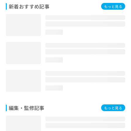
お
新着おすすめ記事
もっと見る
問
い
合
わ
loading...
せ
は
こ
ち
ら
loading...
loading...
編集・監修記事
もっと見る