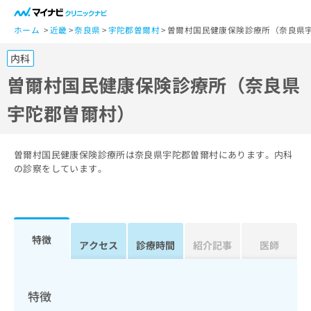
一
般
ホーム
近畿
奈良県
宇陀郡曽爾村
曽爾村国民健康保険診療所（奈良県
ユ
内科
ー
ザ
曽爾村国民健康保険診療所（奈良県
ー
宇陀郡曽爾村）
の
方
は
こ
曽爾村国民健康保険診療所は奈良県宇陀郡曽爾村にあります。内科
ち
の診察をしています。
ら
医
マ
療
イ
特徴
関
アクセス
診療時間
紹介記事
医師
ナ
係
ビ
者
ク
の
リ
特徴
方
ニ