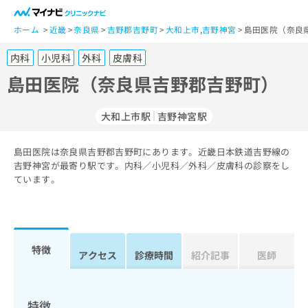
一
般
ホーム
近畿
奈良県
吉野郡吉野町
大和上市
,
吉野神宮
島田医院（奈良
ユ
内科
小児科
外科
皮膚科
ー
ザ
島田医院（奈良県吉野郡吉野町）
ー
の
大和上市駅
吉野神宮駅
方
は
こ
島田医院は奈良県吉野郡吉野町にあります。近畿日本鉄道吉野線の
吉野神宮が最寄り駅です。内科／小児科／外科／皮膚科の診察をし
ち
ています。
ら
医
マ
療
イ
関
ナ
特徴
アクセス
診療時間
紹介記事
医師
係
ビ
者
ク
の
リ
方
ニ
特徴