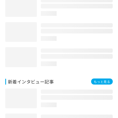
loading...
loading...
loading...
新着インタビュー記事
もっと見る
loading...