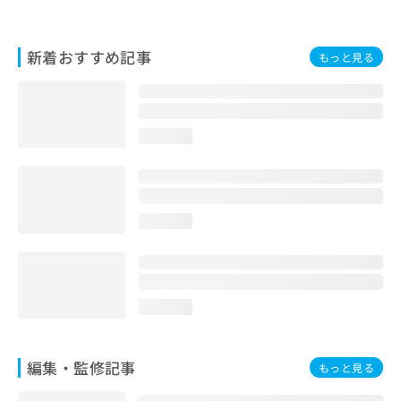
お
問
い
新着おすすめ記事
もっと見る
合
わ
せ
は
こ
loading...
ち
ら
loading...
loading...
編集・監修記事
もっと見る