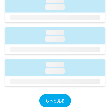
loading...
ご了
ら
み
承く
loading...
は
ださ
こ
無
い。
ち
料
ら
情
報
loading...
拡
掲
充
載
loading...
の
情
お
報
申
の
し
修
込
正
loading...
み
は
loading...
は
こ
こ
ち
ち
ら
ら
そ
の
もっと見る
他
の