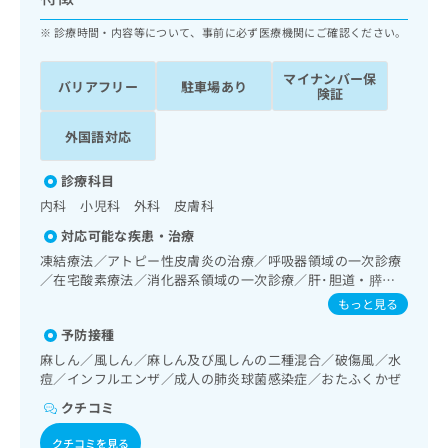
ッ
は
ク
診療時間・内容等について、事前に必ず医療機関にご確認ください。
こ
ナ
ち
ビ
ら
マイナンバー保
バリアフリー
駐車場あり
に
険証
関
広
す
広
外国語対応
告
る
告
代
お
出
診療科目
理
問
稿
内科 小児科 外科 皮膚科
店
い
の
合
の
お
対応可能な疾患・治療
わ
方
問
凍結療法／アトピー性皮膚炎の治療／呼吸器領域の一次診療
せ
い
は
／在宅酸素療法／消化器系領域の一次診療／肝･胆道・膵臓
は
合
こ
領域の一次診療／循環器系領域の一次診療／ホルター型心電
もっと見る
こ
わ
図検査／腎･泌尿器系領域の一次診療／内分泌･代謝･栄養領
ち
ち
せ
予防接種
域の一次診療／血液・免疫系領域の一次診療／筋・骨格系及
ら
ら
は
び外傷領域の一次診療／漢方薬の処方
麻しん／風しん／麻しん及び風しんの二種混合／破傷風／水
こ
痘／インフルエンザ／成人の肺炎球菌感染症／おたふくかぜ
こち
ち
広
らは
クチコミ
広
ら
告
マイ
告
出
ナビ
クチコミを見る