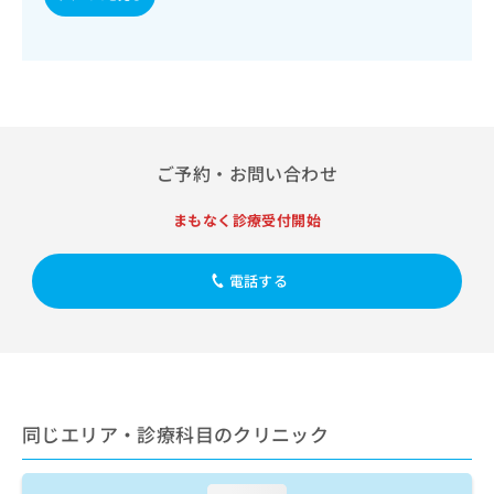
出
稿
クリ
資
稿
ニッ
の
料
クナ
の
お
の
ビサ
お
問
ご
イト
問
い
請
への
い
合
お問
求
合
合せ
わ
は
フォ
わ
せ
こ
ご予約・お問い合わせ
ーム
せ
は
ち
とな
は
こ
ら
りま
まもなく診療受付開始
こ
ち
す。
ち
ら
クリ
無
ら
ニッ
電話する
料
クの
資
情
予
料
報
約・
の
症状
拡
のご
ご
充
相談
請
の
など
求
お
はで
同じエリア・診療科目のクリニック
は
申
きま
こ
せん
し
ので
ち
込