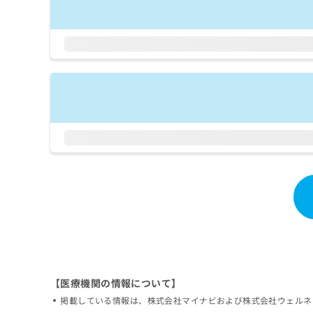
拡
資
きま
充
料
せん
の
ので
の
ご了
お
ご
承く
申
請
ださ
し
求
い。
込
は
み
こ
は
ち
こ
ら
ち
ら
無
料
掲
情
載
報
情
拡
報
充
の
の
修
お
正
【医療機関の情報について】
申
は
し
掲載している情報は、株式会社マイナビおよび株式会社ウェルネ
こ
込