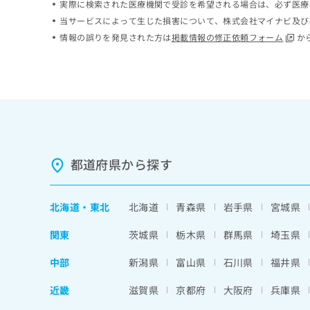
実際に検索された医療機関で受診を希望される場合は、必ず医療
ち
み
当サービスによって生じた損害について、株式会社マイナビ及び
ら
は
情報の誤りを発見された方は
掲載情報の修正依頼フォーム
か
こ
ち
そ
ら
の
他
の
お
問
い
合
都道府県から探す
わ
せ
は
北海道
・
東北
北海道
青森県
岩手県
宮城県
こ
ち
関東
茨城県
栃木県
群馬県
埼玉県
ら
中部
新潟県
富山県
石川県
福井県
近畿
滋賀県
京都府
大阪府
兵庫県