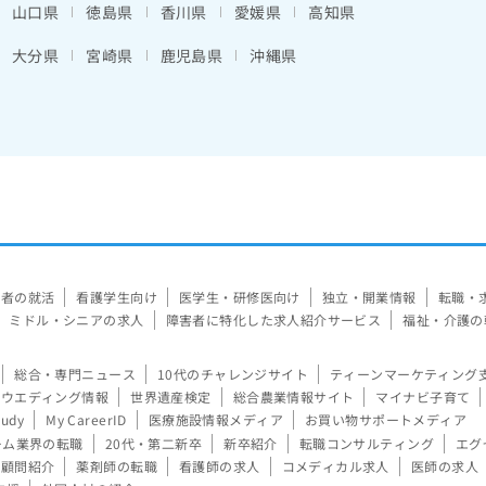
山口県
徳島県
香川県
愛媛県
高知県
大分県
宮崎県
鹿児島県
沖縄県
験者の就活
看護学生向け
医学生・研修医向け
独立・開業情報
転職・
ミドル・シニアの求人
障害者に特化した求人紹介サービス
福祉・介護の
総合・専門ニュース
10代のチャレンジサイト
ティーンマーケティング
ウエディング情報
世界遺産検定
総合農業情報サイト
マイナビ子育て
tudy
My CareerID
医療施設情報メディア
お買い物サポートメディア
ーム業界の転職
20代・第二新卒
新卒紹介
転職コンサルティング
エグ
顧問紹介
薬剤師の転職
看護師の求人
コメディカル求人
医師の求人