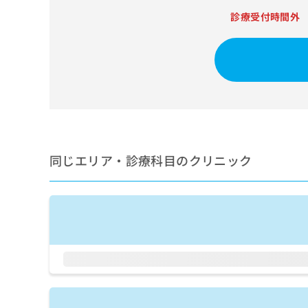
せ
こち
ち
らは
診療受付時間外
は
マイ
こ
ら
ナビ
ち
クリ
ら
ニッ
クナ
広
ビサ
広
資
イト
告
告
への
料
出
出
お問
の
稿
合せ
稿
ご
の
フォ
の
請
お
ーム
同じエリア・診療科目のクリニック
お
求
問
とな
問
りま
は
い
い
す。
こ
合
合
クリ
ち
わ
ニッ
わ
ら
せ
クの
せ
は
予
は
約・
こ
こ
無
症状
ち
ち
のご
料
ら
相談
ら
情
など
報
はで