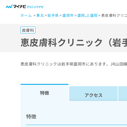
一
ホーム
東北
岩手県
盛岡市
盛岡
,
上盛岡
恵皮膚科クリニ
般
ユ
皮膚科
ー
ザ
恵皮膚科クリニック（岩
ー
の
方
恵皮膚科クリニックは岩手県盛岡市にあります。JR山田
は
こ
ち
ら
特徴
アクセス
医
マ
療
イ
特徴
ナ
関
ビ