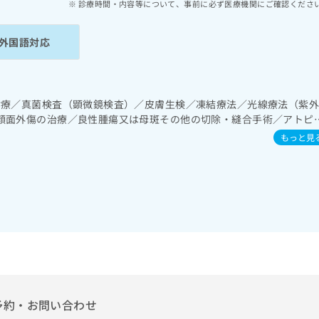
診療時間・内容等について、事前に必ず医療機関にご確認くださ
外国語対応
診療／真菌検査（顕微鏡検査）／皮膚生検／凍結療法／光線療法（紫
顔面外傷の治療／良性腫瘍又は母斑その他の切除・縫合手術／アトピ
もっと見
予約・お問い合わせ