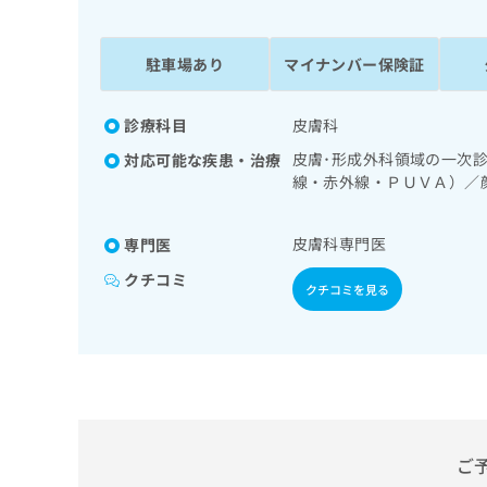
係
ク
者
リ
の
ニ
駐車場あり
マイナンバー保険証
ッ
方
ク
は
ナ
診療科目
皮膚科
こ
ビ
皮膚･形成外科領域の一次
対応可能な疾患・治療
ち
に
線・赤外線・ＰＵＶＡ）／
関
ら
性皮膚炎の治療
す
る
皮膚科専門医
専門医
お
広
広
問
クチコミ
クチコミを見る
告
告
い
出
代
合
稿
わ
理
の
せ
店
お
は
の
問
こ
い
方
ち
合
ら
は
ご
わ
こ