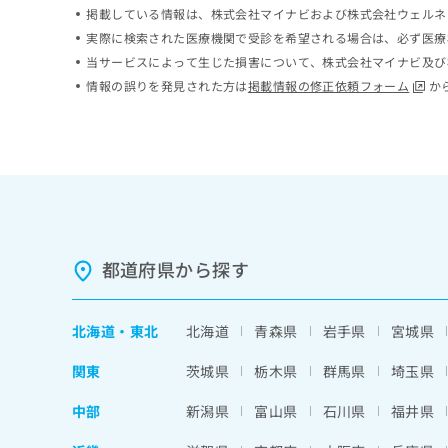
掲載している情報は、株式会社マイナビおよび株式会社ウェルネ
ち
み
ら
は
実際に検索された医療機関で受診を希望される場合は、必ず医療
こ
当サービスによって生じた損害について、株式会社マイナビ及び
ち
情報の誤りを発見された方は
掲載情報の修正依頼フォーム
か
そ
ら
の
他
の
お
問
い
合
わ
都道府県から探す
せ
は
こ
北海道
・
東北
北海道
青森県
岩手県
宮城県
ち
ら
関東
茨城県
栃木県
群馬県
埼玉県
中部
新潟県
富山県
石川県
福井県