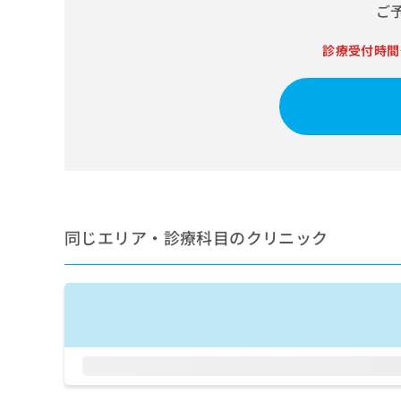
せ
こち
ご
ち
らは
は
マイ
こ
ら
ナビ
診療受付時間
ち
クリ
ら
ニッ
クナ
広
ビサ
広
資
イト
告
告
への
料
出
出
お問
の
稿
合せ
稿
ご
の
フォ
の
請
お
ーム
お
求
問
とな
問
りま
は
同じエリア・診療科目のクリニック
い
い
す。
こ
合
合
クリ
ち
わ
ニッ
わ
ら
せ
クの
せ
は
予
は
約・
こ
こ
無
症状
ち
ち
のご
料
ら
相談
ら
情
など
報
はで