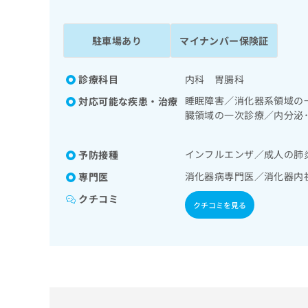
係
ク
者
リ
の
ニ
駐車場あり
マイナンバー保険証
ッ
方
ク
は
ナ
診療科目
内科 胃腸科
こ
ビ
睡眠障害／消化器系領域の
対応可能な疾患・治療
ち
に
臓領域の一次診療／内分泌
関
ら
診断を担当する医師による
す
る
インフルエンザ／成人の肺
予防接種
お
広
広
問
消化器病専門医／消化器内
専門医
告
告
い
クチコミ
出
代
合
クチコミを見る
稿
わ
理
の
せ
店
お
は
の
問
こ
い
方
ち
合
ら
は
わ
こ