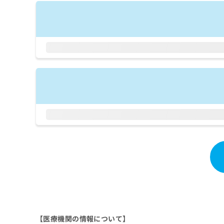
拡
資
きま
充
料
せん
の
ので
の
ご了
お
ご
承く
申
請
ださ
し
求
い。
込
は
み
こ
は
ち
こ
ら
ち
ら
無
料
掲
情
載
報
情
拡
報
充
の
の
修
お
正
申
は
し
【医療機関の情報について】
こ
込