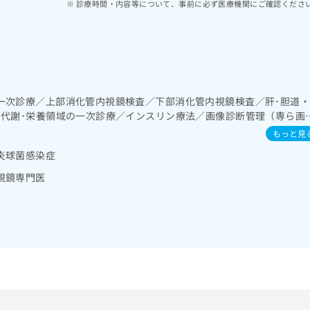
診療時間・内容等について、事前に必ず医療機関にご確認くださ
一次診療／上部消化管内視鏡検査／下部消化管内視鏡検査／肝･胆道
･代謝･栄養領域の一次診療／インスリン療法／画像診断管理（専ら画
読影）
もっと見
炎球菌感染症
視鏡専門医