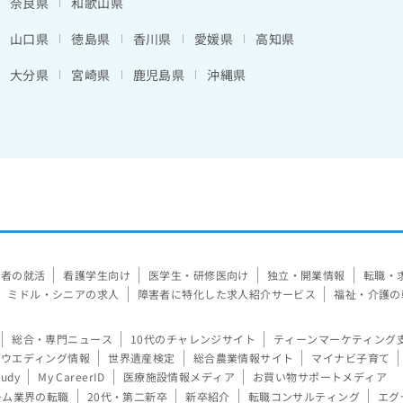
奈良県
和歌山県
山口県
徳島県
香川県
愛媛県
高知県
大分県
宮崎県
鹿児島県
沖縄県
験者の就活
看護学生向け
医学生・研修医向け
独立・開業情報
転職・
ミドル・シニアの求人
障害者に特化した求人紹介サービス
福祉・介護の
総合・専門ニュース
10代のチャレンジサイト
ティーンマーケティング
ウエディング情報
世界遺産検定
総合農業情報サイト
マイナビ子育て
tudy
My CareerID
医療施設情報メディア
お買い物サポートメディア
ーム業界の転職
20代・第二新卒
新卒紹介
転職コンサルティング
エグ