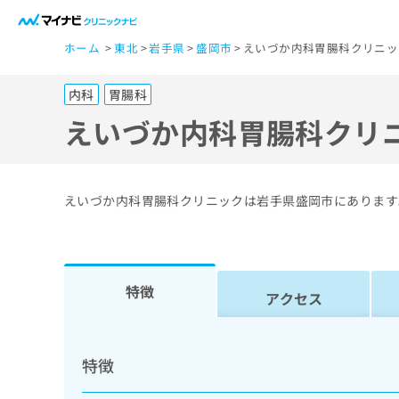
一
ホーム
東北
岩手県
盛岡市
えいづか内科胃腸科クリニッ
般
ユ
内科
胃腸科
ー
ザ
えいづか内科胃腸科クリ
ー
の
方
えいづか内科胃腸科クリニックは岩手県盛岡市にあります
は
こ
ち
ら
特徴
アクセス
医
マ
療
イ
特徴
ナ
関
ビ