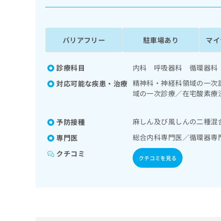
係
ク
者
リ
の
ニ
ッ
方
バリアフリー
駐車場あり
マイ
ク
は
ナ
こ
ビ
診療科目
内科 呼吸器科 循環器科
ち
に
精神科・神経科領域の一次
対応可能な疾患・治療
関
ら
域の一次診療／在宅酸素療
す
領域の一次診療／ホルター
る
泌･代謝･栄養領域の一次
お
広
麻しん及び風しんの二種混
予防接種
測定）／糖尿病による合併
広
問
告
告
薬の処方
い
総合内科専門医／循環器専
専門医
出
代
合
クチコミ
稿
わ
理
クチコミを見る
の
せ
店
お
は
の
問
こ
い
方
ち
合
ら
は
わ
こ