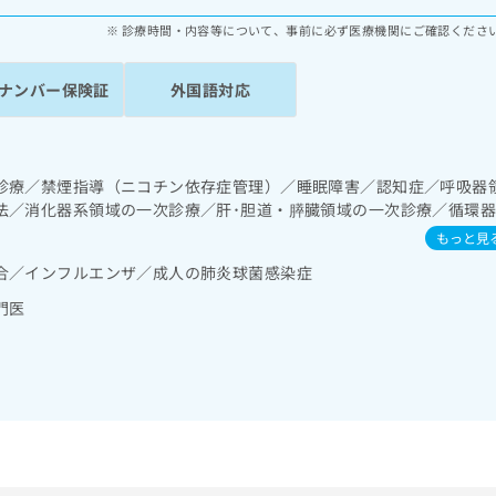
診療時間・内容等について、事前に必ず医療機関にご確認くださ
ナンバー保険証
外国語対応
診療／禁煙指導（ニコチン依存症管理）／睡眠障害／認知症／呼吸器
法／消化器系領域の一次診療／肝･胆道・膵臓領域の一次診療／循環
型心電図検査／ペースメーカー管理／腎･泌尿器系領域の一次診療／
もっと見
診療／インスリン療法／糖尿病患者教育（食事療法、運動療法、自己血
合／インフルエンザ／成人の肺炎球菌感染症
症に対する継続的な管理及び指導／血液・免疫系領域の一次診療／漢
門医