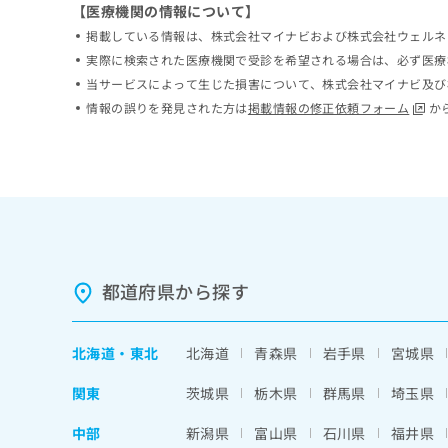
【医療機関の情報について】
ち
み
ら
掲載している情報は、株式会社マイナビおよび株式会社ウェルネ
は
こ
実際に検索された医療機関で受診を希望される場合は、必ず医療
ち
当サービスによって生じた損害について、株式会社マイナビ及び
そ
ら
情報の誤りを発見された方は
掲載情報の修正依頼フォーム
か
の
他
の
お
問
い
合
わ
せ
都道府県から探す
は
こ
ち
ら
北海道
・
東北
北海道
青森県
岩手県
宮城県
関東
茨城県
栃木県
群馬県
埼玉県
中部
新潟県
富山県
石川県
福井県