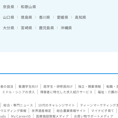
奈良県
和歌山県
山口県
徳島県
香川県
愛媛県
高知県
大分県
宮崎県
鹿児島県
沖縄県
験者の就活
看護学生向け
医学生・研修医向け
独立・開業情報
転職・
ミドル・シニアの求人
障害者に特化した求人紹介サービス
福祉・介護の
総合・専門ニュース
10代のチャレンジサイト
ティーンマーケティング
ウエディング情報
世界遺産検定
総合農業情報サイト
マイナビ子育て
tudy
My CareerID
医療施設情報メディア
お買い物サポートメディア