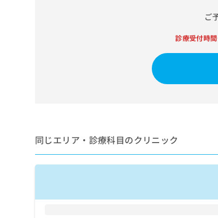
せ
こち
ち
らは
は
ご
マイ
こ
ら
ナビ
ち
クリ
診療受付時間
ら
ニッ
クナ
広
ビサ
広
資
イト
告
告
への
料
出
出
お問
の
稿
合せ
稿
ご
の
フォ
の
請
お
ーム
お
求
問
とな
問
りま
は
い
い
す。
こ
合
同じエリア・診療科目のクリニック
合
クリ
ち
わ
ニッ
わ
ら
せ
クの
せ
は
予
は
約・
こ
こ
無
症状
ち
ち
のご
料
ら
相談
ら
情
など
報
はで