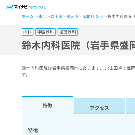
一
ホーム
東北
岩手県
盛岡市
仙北町
,
盛岡
鈴木内科医院（
般
ユ
内科
呼吸器科
循環器科
ー
ザ
鈴木内科医院（岩手県盛
ー
の
方
鈴木内科医院は岩手県盛岡市にあります。JR山田線の盛
は
す。
こ
ち
ら
特徴
アクセス
医
マ
療
イ
ナ
関
特徴
ビ