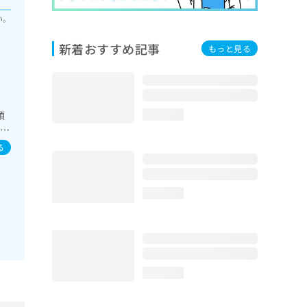
い。
新着おすすめ記事
もっと見る
領
loading...
器系
内分
る
糖
方
loading...
loading...