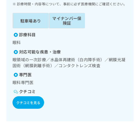
ッ
は
診療時間・内容等について、事前に必ず医療機関にご確認ください。
ク
こ
ナ
ち
マイナンバー保
駐車場あり
ビ
険証
ら
に
関
診療科目
広
す
広
眼科
告
る
告
代
対応可能な疾患・治療
お
出
理
問
眼領域の一次診療／水晶体再建術（白内障手術）／網膜光凝
稿
店
固術（網膜剥離手術）／コンタクトレンズ検査
い
の
合
の
お
専門医
わ
方
問
眼科専門医
せ
い
は
は
クチコミ
合
こ
こ
わ
ち
クチコミを見る
ち
せ
ら
ら
は
こ
こち
ち
広
らは
広
ら
告
マイ
告
出
ナビ