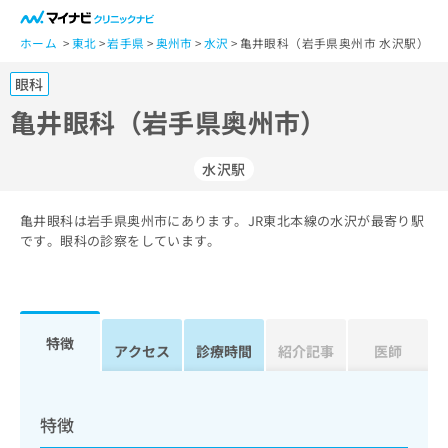
一
般
ホーム
東北
岩手県
奥州市
水沢
亀井眼科（岩手県奥州市 水沢駅）
ユ
眼科
ー
ザ
亀井眼科（岩手県奥州市）
ー
の
水沢駅
方
は
こ
亀井眼科は岩手県奥州市にあります。JR東北本線の水沢が最寄り駅
です。眼科の診察をしています。
ち
ら
医
マ
療
イ
特徴
アクセス
診療時間
紹介記事
医師
関
ナ
係
ビ
者
ク
の
リ
特徴
方
ニ