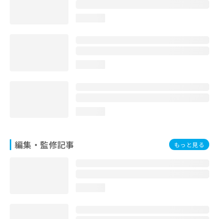
お
問
loading...
い
合
わ
せ
は
loading...
こ
ち
ら
loading...
編集・監修記事
もっと見る
loading...