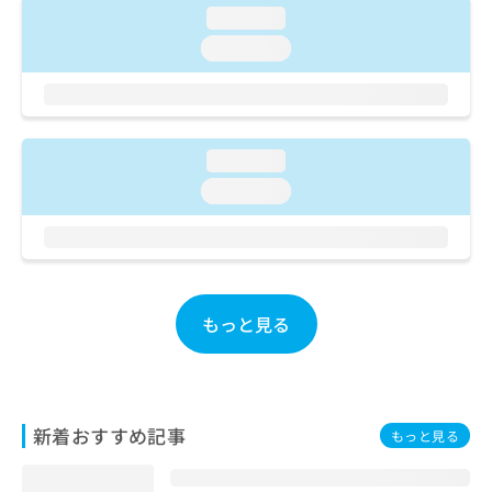
ご了
ら
み
loading...
承く
は
ださ
loading...
こ
無
い。
ち
料
ら
情
報
拡
掲
loading...
充
載
の
loading...
情
お
報
申
の
し
修
込
正
み
は
もっと見る
は
こ
こ
ち
ち
ら
ら
そ
新着おすすめ記事
もっと見る
の
他
の