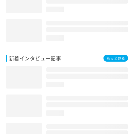
loading...
loading...
新着インタビュー記事
もっと見る
loading...
loading...