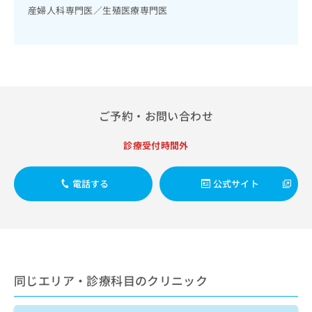
出
稿
クリ
資
産婦人科専門医／生殖医療専門医
稿
ニッ
の
料
クナ
の
お
の
ビサ
お
問
ご
イト
問
い
請
への
い
合
お問
求
合
合せ
わ
は
フォ
わ
せ
こ
ーム
ご予約・お問い合わせ
せ
は
ち
とな
は
こ
ら
りま
こ
ち
診療受付時間外
す。
ち
ら
クリ
無
ら
ニッ
料
クの
電話する
公式サイト
資
情
予
料
報
約・
の
症状
拡
のご
ご
充
相談
請
の
など
求
お
はで
は
申
同じエリア・診療科目のクリニック
きま
こ
せん
し
ので
ち
込