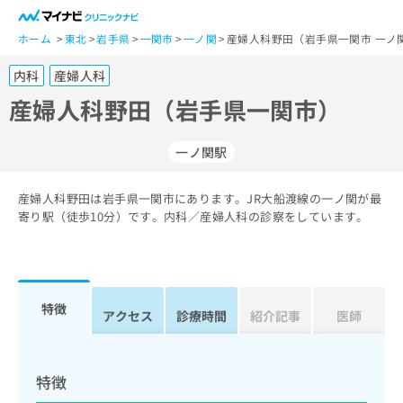
一
般
ホーム
東北
岩手県
一関市
一ノ関
産婦人科野田（岩手県一関市 一ノ
ユ
内科
産婦人科
ー
ザ
産婦人科野田（岩手県一関市）
ー
の
一ノ関駅
方
は
こ
産婦人科野田は岩手県一関市にあります。JR大船渡線の一ノ関が最
寄り駅（徒歩10分）です。内科／産婦人科の診察をしています。
ち
ら
医
マ
療
イ
特徴
アクセス
診療時間
紹介記事
医師
関
ナ
係
ビ
者
ク
の
リ
特徴
方
ニ