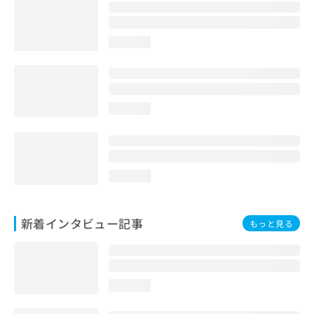
loading...
loading...
loading...
新着インタビュー記事
もっと見る
loading...