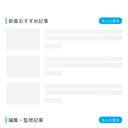
お
問
い
新着おすすめ記事
合
もっと見る
わ
せ
は
こ
loading...
ち
ら
loading...
loading...
編集・監修記事
もっと見る