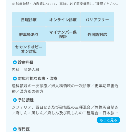
ッ
は
診療時間・内容等について、事前に必ず医療機関にご確認ください。
ク
こ
ナ
ち
日曜診療
オンライン診療
バリアフリー
ビ
ら
に
マイナンバー保
関
駐車場あり
外国語対応
広
険証
す
広
告
る
告
セカンドオピニ
代
お
出
オン対応
理
問
稿
店
い
診療科目
の
合
の
お
内科 産婦人科
わ
方
問
対応可能な疾患・治療
せ
い
は
は
産科領域の一次診療／婦人科領域の一次診療／更年期障害治
合
こ
療／漢方薬の処方
こ
わ
ち
ち
せ
予防接種
ら
ら
は
ジフテリア、百日せき及び破傷風の三種混合／急性灰白髄炎
こ
／麻しん／風しん／麻しん及び風しんの二種混合／日本脳炎
こち
ち
広
／Hib感染症／ヒトパピローマウイルス感染症／水痘／イン
らは
もっと見る
広
ら
告
フルエンザ／成人の肺炎球菌感染症／おたふくかぜ／B型肝
マイ
告
出
専門医
ナビ
炎／ロタウイルス感染症