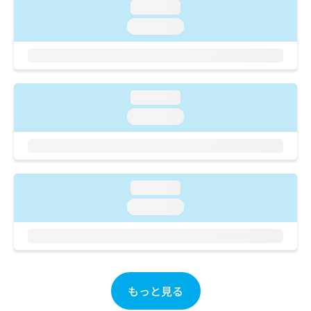
ご了
ら
み
loading...
承く
は
ださ
loading...
こ
無
い。
ち
料
ら
情
報
拡
掲
loading...
充
載
loading...
の
情
お
報
申
の
し
修
込
正
loading...
み
は
は
こ
loading...
こ
ち
ち
ら
ら
そ
の
もっと見る
他
の