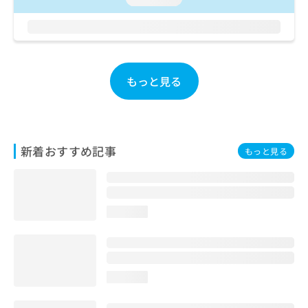
お
問
い
合
わ
せ
もっと見る
は
こ
ち
ら
新着おすすめ記事
もっと見る
loading...
loading...