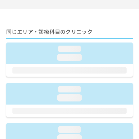
ご了
ら
み
承く
は
ださ
こ
無
い。
ち
料
ら
情
同じエリア・診療科目のクリニック
報
拡
掲
充
載
loading...
の
情
loading...
お
報
申
の
し
修
込
正
み
は
loading...
は
こ
こ
loading...
ち
ち
ら
ら
そ
の
loading...
他
の
loading...