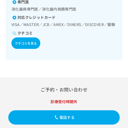
出
専門医
稿
クリ
肺炎球菌感染症／おたふくかぜ／A型肝炎／B型肝炎／狂犬病
資
稿
ニッ
／ロタウイルス感染症
の
料
消化器病専門医／消化器内視鏡専門医
クナ
の
お
の
ビサ
対応クレジットカード
お
問
ご
イト
問
VISA／MASTER／JCB／AMEX／DINERS／DISCOVER／銀聯
い
請
への
い
合
お問
求
クチコミ
合
合せ
わ
は
フォ
わ
せ
こ
クチコミを見る
ーム
せ
は
ち
とな
は
こ
ら
りま
こ
ち
す。
ち
ら
クリ
無
ら
ニッ
料
クの
資
情
予
料
報
約・
ご予約・お問い合わせ
の
症状
拡
のご
ご
充
相談
請
診療受付時間外
の
など
求
お
はで
は
申
きま
電話する
こ
せん
し
ので
ち
込