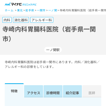
一
般
ホーム
東北
岩手県
一関市
一ノ関
寺崎内科胃腸科医院（岩手県一関
ユ
内科
消化器科
アレルギー科
ー
ザ
寺崎内科胃腸科医院（岩手県一関
ー
市）
の
方
は
一ノ関駅
こ
ち
寺崎内科胃腸科医院は岩手県一関市にあります。内科／消化器科／
ら
アレルギー科の診察をしています。
医
マ
療
イ
関
ナ
係
ビ
特徴
アクセス
診療時間
紹介記事
医師
者
ク
の
リ
方
ニ