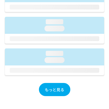
ご了
ら
み
承く
は
ださ
こ
無
い。
ち
料
loading...
ら
情
報
loading...
拡
掲
充
載
の
情
お
報
申
の
loading...
し
修
loading...
込
正
み
は
は
こ
こ
ち
ち
ら
ら
もっと見る
そ
の
他
の