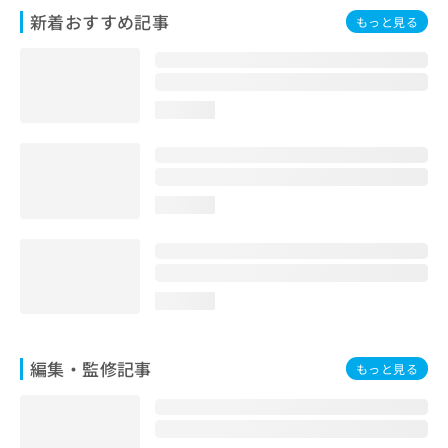
お
新着おすすめ記事
もっと見る
問
い
合
わ
loading...
せ
は
こ
ち
ら
loading...
loading...
編集・監修記事
もっと見る