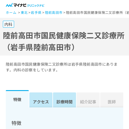
一
般
ホーム
東北
岩手県
陸前高田市
陸前高田市国民健康保険二又診療所（
ユ
内科
ー
ザ
陸前高田市国民健康保険二又診療所
ー
（岩手県陸前高田市）
の
方
は
こ
陸前高田市国民健康保険二又診療所は岩手県陸前高田市にありま
ち
す。内科の診察をしています。
ら
医
マ
療
イ
特徴
関
アクセス
診療時間
紹介記事
医師
ナ
係
ビ
者
ク
の
リ
特徴
方
ニ