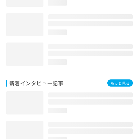
loading...
loading...
loading...
新着インタビュー記事
もっと見る
loading...