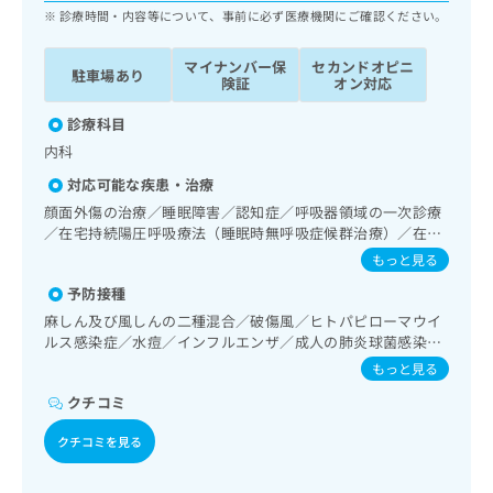
ッ
は
診療時間・内容等について、事前に必ず医療機関にご確認ください。
ク
こ
ナ
ち
マイナンバー保
セカンドオピニ
駐車場あり
ビ
険証
オン対応
ら
に
関
診療科目
広
す
広
内科
告
る
告
代
対応可能な疾患・治療
お
出
理
問
顔面外傷の治療／睡眠障害／認知症／呼吸器領域の一次診療
稿
店
い
／在宅持続陽圧呼吸療法（睡眠時無呼吸症候群治療）／在宅
の
合
酸素療法／ホルター型心電図検査／尿失禁の治療／糖尿病患
の
お
もっと見る
者教育（食事療法、運動療法、自己血糖測定）／糖尿病によ
わ
方
問
予防接種
る合併症に対する継続的な管理及び指導／神経ブロック／漢
せ
い
は
方薬の処方／在宅における看取り
は
麻しん及び風しんの二種混合／破傷風／ヒトパピローマウイ
合
こ
こ
ルス感染症／水痘／インフルエンザ／成人の肺炎球菌感染症
わ
ち
／おたふくかぜ／B型肝炎
ち
せ
もっと見る
ら
ら
は
クチコミ
こ
こち
ち
広
クチコミを見る
らは
広
ら
告
マイ
告
出
ナビ