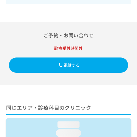
出
稿
クリ
資
稿
ニッ
の
料
クナ
の
お
の
ビサ
お
問
ご
イト
問
い
請
への
い
合
お問
求
ご予約・お問い合わせ
合
合せ
わ
は
フォ
わ
せ
こ
診療受付時間外
ーム
せ
は
ち
とな
は
こ
ら
りま
こ
ち
す。
電話する
ち
ら
クリ
無
ら
ニッ
料
クの
資
情
予
料
報
約・
の
症状
拡
のご
ご
充
同じエリア・診療科目のクリニック
相談
請
の
など
求
お
はで
は
申
きま
loading...
こ
せん
し
ので
ち
loading...
込