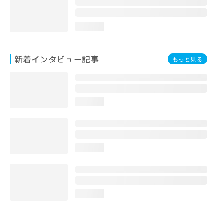
loading...
新着インタビュー記事
もっと見る
loading...
loading...
loading...