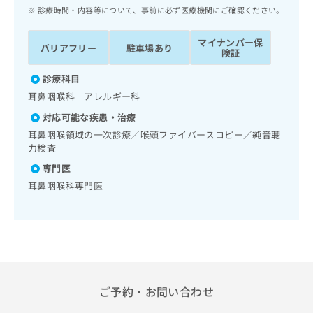
ッ
は
診療時間・内容等について、事前に必ず医療機関にご確認ください。
ク
こ
ナ
ち
マイナンバー保
バリアフリー
駐車場あり
ビ
険証
ら
に
関
診療科目
広
す
広
耳鼻咽喉科 アレルギー科
告
る
告
代
対応可能な疾患・治療
お
出
理
問
耳鼻咽喉領域の一次診療／喉頭ファイバースコピー／純音聴
稿
店
い
力検査
の
合
の
お
専門医
わ
方
問
耳鼻咽喉科専門医
せ
い
は
は
合
こ
こ
わ
ち
ち
せ
ら
ら
は
こ
こち
ち
広
らは
広
ら
ご予約・お問い合わせ
告
マイ
告
出
ナビ