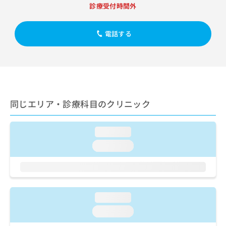
出
稿
クリ
資
診療受付時間外
稿
ニッ
の
料
クナ
の
お
の
ビサ
お
電話する
問
ご
イト
問
い
請
への
い
合
お問
求
合
合せ
わ
は
フォ
わ
せ
こ
ーム
せ
は
ち
とな
は
こ
ら
りま
同じエリア・診療科目のクリニック
こ
ち
す。
ち
ら
クリ
無
ら
ニッ
料
loading...
クの
資
情
予
loading...
料
報
約・
の
症状
拡
のご
ご
充
相談
請
の
など
求
お
はで
loading...
は
申
きま
こ
せん
し
loading...
ので
ち
込