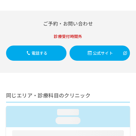
出
稿
クリ
資
稿
ニッ
の
料
クナ
の
お
の
ビサ
お
問
ご
ご予約・お問い合わせ
イト
問
い
請
への
い
合
お問
求
診療受付時間外
合
合せ
わ
は
フォ
わ
せ
こ
ーム
せ
は
ち
電話する
公式サイト
とな
は
こ
ら
りま
こ
ち
す。
ち
ら
クリ
無
ら
ニッ
料
クの
資
情
予
料
報
約・
同じエリア・診療科目のクリニック
の
症状
拡
のご
ご
充
相談
請
の
など
loading...
求
お
はで
は
loading...
申
きま
こ
せん
し
ので
ち
込