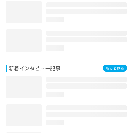
loading...
loading...
新着インタビュー記事
もっと見る
loading...
loading...