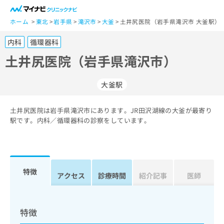
一
般
ホーム
東北
岩手県
滝沢市
大釜
土井尻医院（岩手県滝沢市 大釜駅）
ユ
内科
循環器科
ー
ザ
土井尻医院（岩手県滝沢市）
ー
の
大釜駅
方
は
こ
土井尻医院は岩手県滝沢市にあります。JR田沢湖線の大釜が最寄り
駅です。内科／循環器科の診察をしています。
ち
ら
医
マ
療
イ
特徴
アクセス
診療時間
紹介記事
医師
関
ナ
係
ビ
者
ク
の
リ
特徴
方
ニ