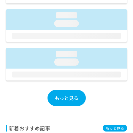
ご了
ら
み
承く
は
ださ
こ
loading...
無
い。
ち
料
loading...
ら
情
報
拡
掲
充
載
の
情
loading...
お
報
loading...
申
の
し
修
込
正
み
は
は
こ
こ
ち
もっと見る
ち
ら
ら
そ
の
他
新着おすすめ記事
もっと見る
の