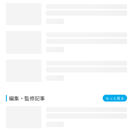
お
問
い
合
loading...
わ
せ
は
こ
loading...
ち
ら
loading...
編集・監修記事
もっと見る
loading...