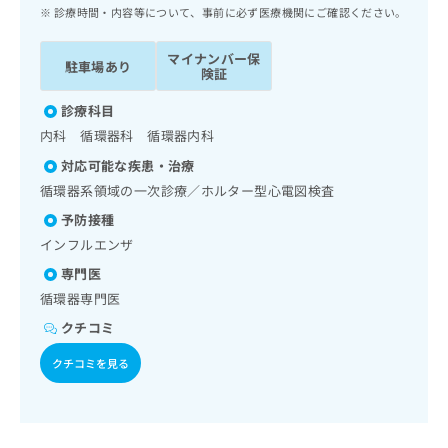
ッ
は
診療時間・内容等について、事前に必ず医療機関にご確認ください。
ク
こ
ナ
ち
マイナンバー保
駐車場あり
ビ
険証
ら
に
関
診療科目
広
す
広
内科 循環器科 循環器内科
告
る
告
代
対応可能な疾患・治療
お
出
理
問
循環器系領域の一次診療／ホルター型心電図検査
稿
店
い
の
予防接種
合
の
お
インフルエンザ
わ
方
問
せ
い
専門医
は
は
合
こ
循環器専門医
こ
わ
ち
クチコミ
ち
せ
ら
ら
は
クチコミを見る
こ
こち
ち
広
らは
広
ら
告
マイ
告
出
ナビ