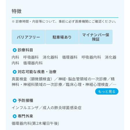
ッ
は
ク
こ
特徴
ナ
ち
ビ
診療時間・内容等について、事前に必ず医療機関にご確認ください。
ら
に
関
マイナンバー保
広
バリアフリー
駐車場あり
す
広
険証
告
る
告
代
お
診療科目
出
理
問
稿
内科 呼吸器科 消化器科 循環器科 呼吸器内科 消化器
店
い
の
内科 循環器内科
合
の
お
対応可能な疾患・治療
わ
方
問
せ
真菌検査（顕微鏡検査）／神経･脳血管領域の一次診療／精
い
は
は
神科・神経科領域の一次診療／臨床心理・神経心理検査／心
合
こ
身医学療法／終夜睡眠ポリグラフィー／睡眠障害／神経症性
こ
わ
もっと見る
ち
障害（強迫性障害、不安障害、パニック障害等）／認知症／
ち
せ
ら
予防接種
心的外傷後ストレス障害（PTSD）／呼吸器領域の一次診療
ら
は
／在宅持続陽圧呼吸療法（睡眠時無呼吸症候群治療）／消化
インフルエンザ／成人の肺炎球菌感染症
こ
器系領域の一次診療／肝･胆道・膵臓領域の一次診療／循環
こち
ち
広
専門外来
器系領域の一次診療／ホルター型心電図検査／腎･泌尿器系
らは
広
ら
告
マイ
領域の一次診療／尿失禁の治療／内分泌･代謝･栄養領域の一
循環器内科(第2木曜日午後)
告
出
ナビ
次診療／糖尿病患者教育（食事療法、運動療法、自己血糖測