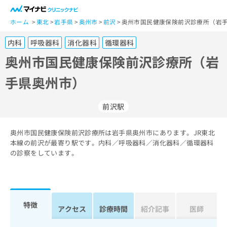
一
般
ホーム
東北
岩手県
奥州市
前沢
奥州市国民健康保険前沢診療所（岩手
ユ
内科
呼吸器科
消化器科
循環器科
ー
ザ
奥州市国民健康保険前沢診療所（岩
ー
手県奥州市）
の
方
は
前沢駅
こ
ち
奥州市国民健康保険前沢診療所は岩手県奥州市にあります。JR東北
ら
本線の前沢が最寄り駅です。内科／呼吸器科／消化器科／循環器科
の診察をしています。
医
マ
療
イ
関
ナ
係
ビ
者
ク
特徴
アクセス
診療時間
紹介記事
医師
の
リ
方
ニ