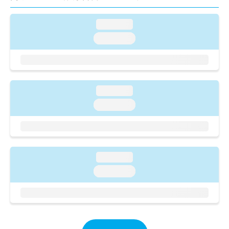
ご了
ら
み
承く
は
ださ
loading...
こ
無
い。
ち
料
loading...
ら
情
報
拡
掲
充
載
の
情
loading...
お
報
loading...
申
の
し
修
込
正
み
は
は
こ
loading...
こ
ち
ち
loading...
ら
ら
そ
の
他
の