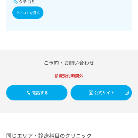
出
クチコミ
稿
クリ
資
定）／血液・免疫系領域の一次診療／遠隔画像診断／CT撮影
稿
ニッ
の
料
／漢方薬の処方
クチコミを見る
クナ
の
お
の
ビサ
お
問
ご
イト
問
い
請
への
い
合
お問
求
合
合せ
わ
は
フォ
わ
せ
こ
ーム
せ
は
ち
とな
は
こ
ら
りま
ご予約・お問い合わせ
こ
ち
す。
ち
ら
クリ
無
ら
診療受付時間外
ニッ
料
クの
資
情
予
料
報
約・
電話する
公式サイト
の
症状
拡
のご
ご
充
相談
請
の
など
求
お
はで
は
申
きま
こ
せん
し
ので
ち
同じエリア・診療科目のクリニック
込