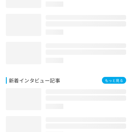
loading...
loading...
loading...
新着インタビュー記事
もっと見る
loading...