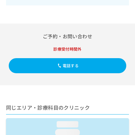
出
稿
クリ
資
稿
ニッ
の
料
クナ
の
お
の
ビサ
お
問
ご
イト
問
い
請
への
い
合
お問
求
ご予約・お問い合わせ
合
合せ
わ
は
フォ
わ
せ
こ
ーム
診療受付時間外
せ
は
ち
とな
は
こ
ら
りま
こ
ち
す。
電話する
ち
ら
クリ
無
ら
ニッ
料
クの
資
情
予
料
報
約・
の
症状
拡
のご
ご
充
相談
同じエリア・診療科目のクリニック
請
の
など
求
お
はで
は
申
きま
loading...
こ
せん
し
ので
ち
込
loading...