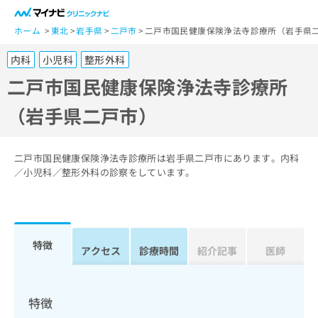
一
般
ホーム
東北
岩手県
二戸市
二戸市国民健康保険浄法寺診療所（岩手県
ユ
内科
小児科
整形外科
ー
ザ
二戸市国民健康保険浄法寺診療所
ー
（岩手県二戸市）
の
方
は
こ
二戸市国民健康保険浄法寺診療所は岩手県二戸市にあります。内科
ち
／小児科／整形外科の診察をしています。
ら
医
マ
療
イ
特徴
関
アクセス
診療時間
紹介記事
医師
ナ
係
ビ
者
ク
の
リ
特徴
方
ニ