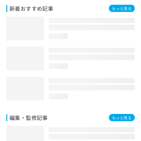
お
新着おすすめ記事
もっと見る
問
い
合
わ
せ
loading...
は
こ
ち
ら
loading...
loading...
編集・監修記事
もっと見る