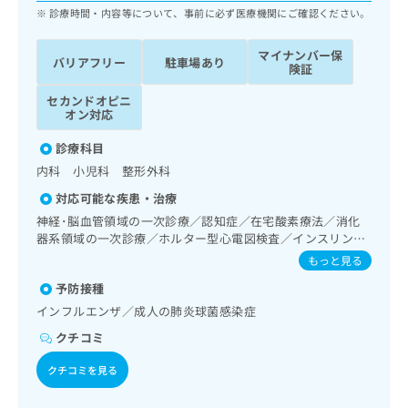
ッ
は
診療時間・内容等について、事前に必ず医療機関にご確認ください。
ク
こ
ナ
ち
マイナンバー保
バリアフリー
駐車場あり
ビ
険証
ら
に
関
セカンドオピニ
広
オン対応
す
広
告
る
告
診療科目
代
お
出
理
内科 小児科 整形外科
問
稿
店
い
の
対応可能な疾患・治療
合
の
お
神経･脳血管領域の一次診療／認知症／在宅酸素療法／消化
わ
方
問
器系領域の一次診療／ホルター型心電図検査／インスリン療
せ
い
は
法／糖尿病患者教育（食事療法、運動療法、自己血糖測定）
もっと見る
は
合
こ
／糖尿病による合併症に対する継続的な管理及び指導／CT撮
こ
わ
予防接種
影
ち
ち
せ
ら
インフルエンザ／成人の肺炎球菌感染症
ら
は
クチコミ
こ
こち
ち
広
らは
クチコミを見る
広
ら
告
マイ
告
出
ナビ