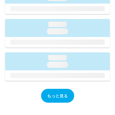
ご了
ら
み
承く
は
ださ
こ
無
い。
ち
料
ら
情
loading...
報
loading...
拡
掲
充
載
の
情
お
報
申
の
loading...
し
修
loading...
込
正
み
は
は
こ
こ
ち
ち
ら
ら
もっと見る
そ
の
他
の