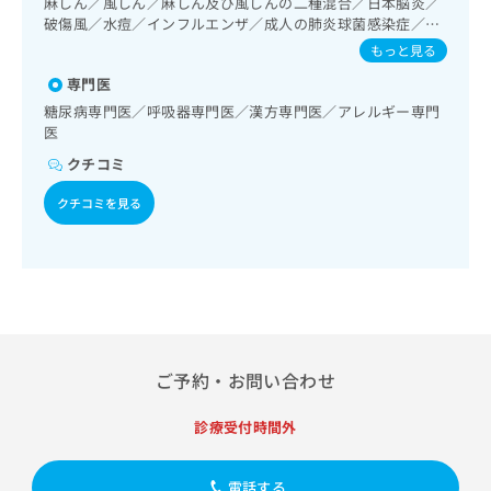
麻しん／風しん／麻しん及び風しんの二種混合／日本脳炎／
出
稿
クリ
資
／アレルギーの減感作療法／運動器リハビリテーション／小
破傷風／水痘／インフルエンザ／成人の肺炎球菌感染症／A
稿
ニッ
の
料
児アレルギー疾患／漢方薬の処方／在宅における看取り
型肝炎／B型肝炎／狂犬病
クナ
の
もっと見る
お
の
ビサ
お
問
ご
イト
専門医
問
い
請
への
糖尿病専門医／呼吸器専門医／漢方専門医／アレルギー専門
い
合
お問
求
医
合
合せ
わ
は
フォ
わ
せ
クチコミ
こ
ーム
せ
は
ち
とな
は
クチコミを見る
こ
ら
りま
こ
ち
す。
ち
ら
クリ
無
ら
ニッ
料
クの
資
情
予
料
報
約・
の
症状
拡
のご
ご
充
ご予約・お問い合わせ
相談
請
の
など
求
お
はで
診療受付時間外
は
申
きま
こ
せん
し
ので
ち
込
電話する