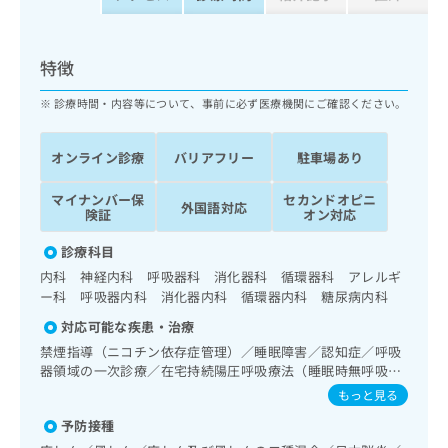
ッ
は
ク
こ
ナ
ち
特徴
ビ
ら
に
診療時間・内容等について、事前に必ず医療機関にご確認ください。
関
広
す
広
告
る
告
オンライン診療
バリアフリー
駐車場あり
代
お
出
理
問
稿
マイナンバー保
セカンドオピニ
外国語対応
店
い
の
険証
オン対応
合
の
お
わ
診療科目
方
問
せ
い
は
内科 神経内科 呼吸器科 消化器科 循環器科 アレルギ
は
合
ー科 呼吸器内科 消化器内科 循環器内科 糖尿病内科
こ
こ
わ
ち
対応可能な疾患・治療
ち
せ
ら
ら
禁煙指導（ニコチン依存症管理）／睡眠障害／認知症／呼吸
は
器領域の一次診療／在宅持続陽圧呼吸療法（睡眠時無呼吸症
こ
こち
候群治療）／在宅酸素療法／消化器系領域の一次診療／上部
ち
もっと見る
広
らは
消化管内視鏡検査／循環器系領域の一次診療／ホルター型心
広
ら
告
マイ
予防接種
電図検査／内分泌･代謝･栄養領域の一次診療／インスリン療
告
出
ナビ
法／糖尿病患者教育（食事療法、運動療法、自己血糖測定）