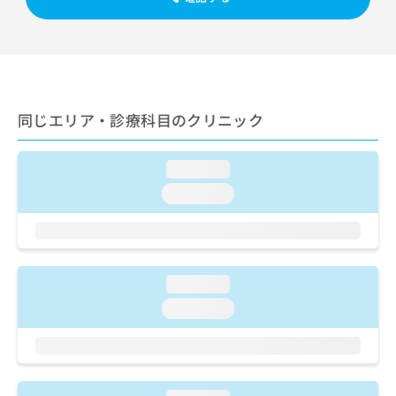
ご了
ら
み
承く
は
ださ
こ
無
い。
ち
料
ら
情
報
同じエリア・診療科目のクリニック
拡
掲
充
載
の
情
loading...
お
報
申
の
loading...
し
修
込
正
み
は
は
こ
こ
ち
loading...
ち
ら
loading...
ら
そ
の
他
の