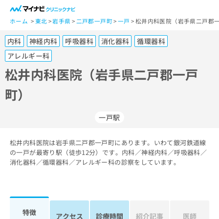
一
般
ホーム
東北
岩手県
二戸郡一戸町
一戸
松井内科医院（岩手県二戸郡一
ユ
内科
神経内科
呼吸器科
消化器科
循環器科
ー
ザ
アレルギー科
ー
松井内科医院（岩手県二戸郡一戸
の
方
町）
は
こ
一戸駅
ち
ら
松井内科医院は岩手県二戸郡一戸町にあります。いわて銀河鉄道線
医
の一戸が最寄り駅（徒歩12分）です。内科／神経内科／呼吸器科／
マ
療
消化器科／循環器科／アレルギー科の診察をしています。
イ
関
ナ
係
ビ
者
ク
の
リ
特徴
方
ニ
アクセス
診療時間
紹介記事
医師