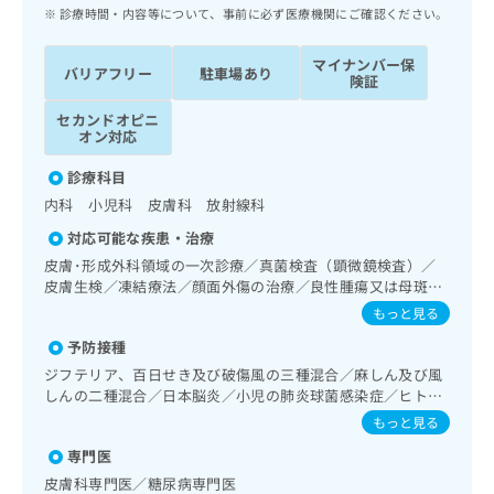
ッ
は
診療時間・内容等について、事前に必ず医療機関にご確認ください。
ク
こ
ナ
ち
マイナンバー保
バリアフリー
駐車場あり
ビ
険証
ら
に
セカンドオピニ
関
広
オン対応
す
広
告
る
告
診療科目
代
お
出
内科 小児科 皮膚科 放射線科
理
問
稿
店
い
の
対応可能な疾患・治療
合
の
お
皮膚･形成外科領域の一次診療／真菌検査（顕微鏡検査）／
わ
方
問
皮膚生検／凍結療法／顔面外傷の治療／良性腫瘍又は母斑そ
せ
い
は
の他の切除・縫合手術／アトピー性皮膚炎の治療／神経･脳
もっと見る
は
合
こ
血管領域の一次診療／抗血栓療法／精神科・神経科領域の一
こ
わ
予防接種
次診療／心身医学療法／終夜睡眠ポリグラフィー／禁煙指導
ち
ち
せ
（ニコチン依存症管理）／思春期のうつ病又は躁うつ病／睡
ジフテリア、百日せき及び破傷風の三種混合／麻しん及び風
ら
ら
は
眠障害／神経症性障害（強迫性障害、不安障害、パニック障
しんの二種混合／日本脳炎／小児の肺炎球菌感染症／ヒトパ
こ
害等）／認知症／心的外傷後ストレス障害（PTSD）／発達
ピローマウイルス感染症／水痘／インフルエンザ／成人の肺
もっと見る
こち
障害（自閉症、学習障害等）／呼吸器領域の一次診療／在宅
ち
広
炎球菌感染症／おたふくかぜ／B型肝炎／ロタウイルス感染
らは
持続陽圧呼吸療法（睡眠時無呼吸症候群治療）／在宅酸素療
広
ら
専門医
症
告
マイ
法／消化器系領域の一次診療／肝･胆道・膵臓領域の一次診
告
出
皮膚科専門医／糖尿病専門医
ナビ