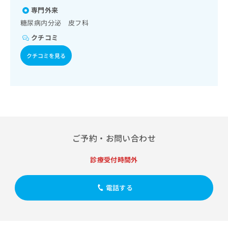
療／循環器系領域の一次診療／ホルター型心電図検査／腎･
出
稿
クリ
資
専門外来
泌尿器系領域の一次診療／内分泌･代謝･栄養領域の一次診療
稿
ニッ
の
料
／内分泌機能検査／インスリン療法／糖尿病患者教育（食事
クナ
糖尿病内分泌 皮フ科
の
お
の
療法、運動療法、自己血糖測定）／糖尿病による合併症に対
ビサ
お
問
ご
クチコミ
イト
する継続的な管理及び指導／血液・免疫系領域の一次診療／
問
い
請
への
筋・骨格系及び外傷領域の一次診療／小児領域の一次診療／
い
合
クチコミを見る
お問
求
小児呼吸器疾患／小児アレルギー疾患／小児糖尿病／小児内
合
合せ
わ
は
分泌疾患／夜尿症の治療／医療用麻薬によるがん疼痛治療／
フォ
わ
せ
こ
漢方薬の処方
ーム
せ
は
ち
とな
は
こ
ら
りま
こ
ち
す。
ち
ら
クリ
無
ら
ニッ
料
クの
ご予約・お問い合わせ
資
情
予
料
報
約・
診療受付時間外
の
症状
拡
のご
ご
充
相談
請
の
など
電話する
求
お
はで
は
申
きま
こ
せん
し
ので
ち
込