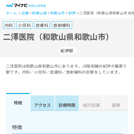
一
般
ホーム
近畿
和歌山県
和歌山市
紀伊
二澤医院（和歌山県和歌山市 紀
ユ
内科
小児科
皮膚科
放射線科
ー
ザ
二澤医院（和歌山県和歌山市）
ー
の
紀伊駅
方
は
こ
二澤医院は和歌山県和歌山市にあります。JR阪和線の紀伊が最寄り
駅です。内科／小児科／皮膚科／放射線科の診察をしています。
ち
ら
医
マ
療
イ
特徴
アクセス
診療時間
紹介記事
医師
関
ナ
係
ビ
者
ク
の
リ
特徴
方
ニ