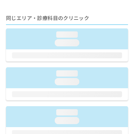
ご了
ら
み
承く
は
ださ
こ
無
い。
同じエリア・診療科目のクリニック
ち
料
ら
情
報
loading...
拡
掲
loading...
充
載
の
情
お
報
申
の
し
修
loading...
込
正
み
loading...
は
は
こ
こ
ち
ち
ら
ら
loading...
そ
の
loading...
他
の