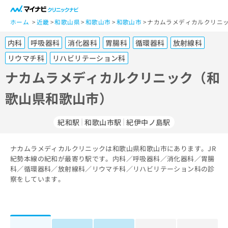
一
般
ホーム
近畿
和歌山県
和歌山市
和歌山市
ナカムラメディカルクリニッ
ユ
内科
呼吸器科
消化器科
胃腸科
循環器科
放射線科
ー
ザ
リウマチ科
リハビリテーション科
ー
ナカムラメディカルクリニック（和
の
方
歌山県和歌山市）
は
こ
紀和駅
和歌山市駅
紀伊中ノ島駅
ち
ら
ナカムラメディカルクリニックは和歌山県和歌山市にあります。JR
医
紀勢本線の紀和が最寄り駅です。内科／呼吸器科／消化器科／胃腸
マ
療
科／循環器科／放射線科／リウマチ科／リハビリテーション科の診
イ
関
察をしています。
ナ
係
ビ
者
ク
の
リ
方
ニ