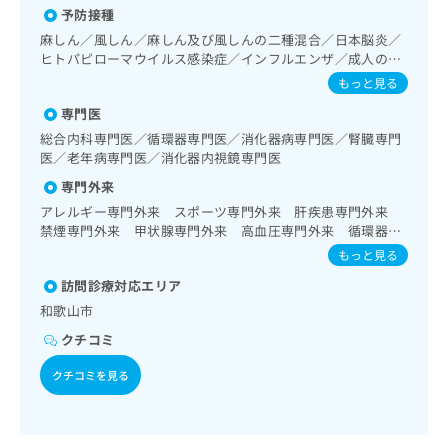
出
稿
クリ
資
予防接種
内視鏡検査／肝･胆道・膵臓領域の一次診療／循環器系領域
稿
ニッ
の
料
の一次診療／ホルター型心電図検査／腎･泌尿器系領域の一
麻しん／風しん／麻しん及び風しんの二種混合／日本脳炎／
クナ
の
お
の
次診療／乳腺領域の一次診療／内分泌･代謝･栄養領域の一次
ヒトパピローマウイルス感染症／インフルエンザ／成人の肺
ビサ
お
問
ご
診療／インスリン療法／糖尿病患者教育（食事療法、運動療
イト
炎球菌感染症
もっと見る
問
い
請
法、自己血糖測定）／糖尿病による合併症に対する継続的な
への
い
合
お問
求
管理及び指導／血液・免疫系領域の一次診療／心大血管疾患
専門医
合
合せ
わ
リハビリテーション／医療用麻薬によるがん疼痛治療／在宅
は
総合内科専門医／循環器専門医／消化器病専門医／腎臓専門
フォ
わ
せ
における看取り
こ
医／老年病専門医／消化器内視鏡専門医
ーム
せ
は
ち
とな
は
専門外来
こ
ら
りま
こ
ち
アレルギー専門外来 スポーツ専門外来 肝疾患専門外来
す。
ち
ら
クリ
禁煙専門外来 甲状腺専門外来 高血圧専門外来 循環器疾
無
ら
ニッ
患専門外来 腎臓病専門外来 睡眠障害外来 糖尿病専門外
もっと見る
料
クの
来 認知症外来 喘息専門外来
資
情
予
訪問診療対応エリア
料
報
約・
和歌山市
の
症状
拡
のご
ご
充
クチコミ
相談
請
の
など
求
クチコミを見る
お
はで
は
申
きま
こ
せん
し
ので
ち
込