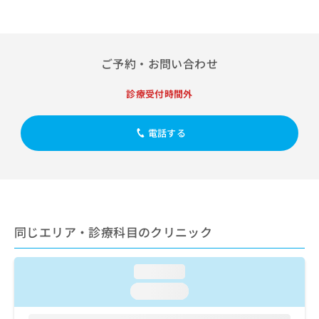
ご了
ら
み
承く
は
ださ
こ
無
い。
ち
料
ご予約・お問い合わせ
ら
情
報
診療受付時間外
拡
掲
充
載
の
情
電話する
お
報
申
の
し
修
込
正
み
は
は
こ
こ
ち
同じエリア・診療科目のクリニック
ち
ら
ら
loading...
そ
の
loading...
他
の