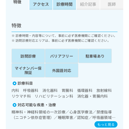
特徴
ッ
は
アクセス
診療時間
紹介記事
医師
ク
こ
ナ
ち
ビ
ら
特徴
に
関
広
診療時間・内容等について、事前に必ず医療機関にご確認ください。
す
広
訪問診療対応エリアは、事前に必ず医療機関にご確認ください。
告
る
告
代
お
出
理
問
稿
訪問診療
バリアフリー
駐車場あり
店
い
の
合
の
お
マイナンバー保
外国語対応
わ
険証
方
問
せ
い
は
診療科目
は
合
こ
こ
わ
内科 呼吸器科 消化器科 胃腸科 循環器科 放射線科
ち
ち
せ
リウマチ科 リハビリテーション科 消化器・胃腸内科
ら
ら
は
対応可能な疾患・治療
こ
こち
精神科・神経科領域の一次診療／心身医学療法／禁煙指導
ち
広
らは
（ニコチン依存症管理）／睡眠障害／認知症／呼吸器領域の
広
ら
告
マイ
一次診療／在宅持続陽圧呼吸療法（睡眠時無呼吸症候群治
もっと見る
告
出
ナビ
療）／在宅酸素療法／消化器系領域の一次診療／上部消化管