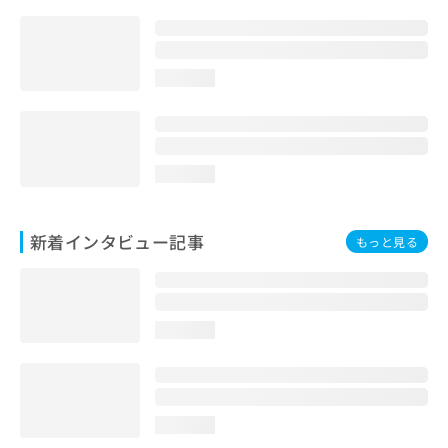
loading...
loading...
新着インタビュー記事
もっと見る
loading...
loading...