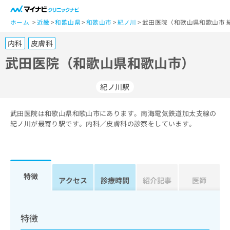
一
般
ホーム
近畿
和歌山県
和歌山市
紀ノ川
武田医院（和歌山県和歌山市 
ユ
内科
皮膚科
ー
ザ
武田医院（和歌山県和歌山市）
ー
の
紀ノ川駅
方
は
こ
武田医院は和歌山県和歌山市にあります。南海電気鉄道加太支線の
紀ノ川が最寄り駅です。内科／皮膚科の診察をしています。
ち
ら
医
マ
療
イ
特徴
アクセス
診療時間
紹介記事
医師
関
ナ
係
ビ
者
ク
の
リ
特徴
方
ニ