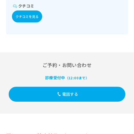
系領域の一次診療／医療用麻薬によるがん疼痛治療／漢方薬
出
稿
クリ
資
クチコミ
の処方／在宅における看取り
稿
ニッ
の
料
クナ
の
お
の
クチコミを見る
ビサ
お
問
ご
イト
問
い
請
への
い
合
お問
求
合
合せ
わ
は
フォ
わ
せ
こ
ーム
せ
は
ち
とな
は
こ
ら
りま
こ
ち
す。
ご予約・お問い合わせ
ち
ら
クリ
無
ら
ニッ
料
診療受付中
（12:00まで）
クの
資
情
予
料
報
約・
の
症状
電話する
拡
のご
ご
充
相談
請
の
など
求
お
はで
は
申
きま
こ
せん
し
ので
ち
込