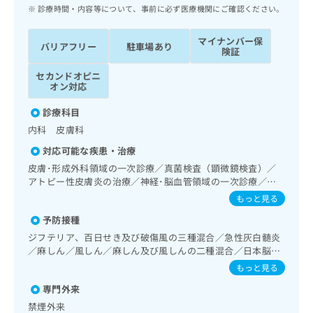
ッ
は
診療時間・内容等について、事前に必ず医療機関にご確認ください。
ク
こ
ナ
ち
マイナンバー保
バリアフリー
駐車場あり
ビ
険証
ら
に
セカンドオピニ
関
広
オン対応
す
広
告
る
告
診療科目
代
お
出
内科 皮膚科
理
問
稿
店
い
の
対応可能な疾患・治療
合
の
お
皮膚･形成外科領域の一次診療／真菌検査（顕微鏡検査）／
わ
方
問
アトピー性皮膚炎の治療／神経･脳血管領域の一次診療／精
せ
い
は
神科・神経科領域の一次診療／終夜睡眠ポリグラフィー／禁
もっと見る
は
合
こ
煙指導（ニコチン依存症管理）／睡眠障害／認知症／純音聴
こ
わ
予防接種
力検査／呼吸器領域の一次診療／在宅持続陽圧呼吸療法（睡
ち
ち
せ
眠時無呼吸症候群治療）／在宅酸素療法／消化器系領域の一
ジフテリア、百日せき及び破傷風の三種混合／急性灰白髄炎
ら
ら
は
次診療／上部消化管内視鏡検査／肝･胆道・膵臓領域の一次
／麻しん／風しん／麻しん及び風しんの二種混合／日本脳炎
こ
診療／循環器系領域の一次診療／腎･泌尿器系領域の一次診
／破傷風／Hib感染症／ヒトパピローマウイルス感染症／水
もっと見る
こち
療／内分泌･代謝･栄養領域の一次診療／インスリン療法／糖
ち
広
痘／インフルエンザ／成人の肺炎球菌感染症／おたふくかぜ
らは
尿病患者教育（食事療法、運動療法、自己血糖測定）／糖尿
広
ら
専門外来
／A型肝炎／B型肝炎／狂犬病／ロタウイルス感染症
告
マイ
病による合併症に対する継続的な管理及び指導／血液・免疫
告
出
禁煙外来
ナビ