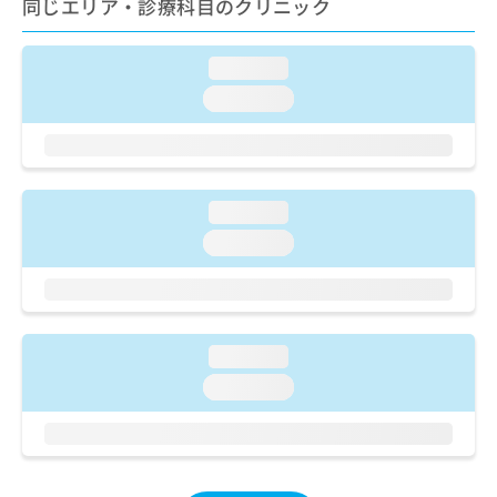
同じエリア・診療科目のクリニック
ご了
ら
み
承く
は
ださ
こ
無
い。
loading...
ち
料
loading...
ら
情
報
拡
掲
充
載
の
情
loading...
お
報
申
の
loading...
し
修
込
正
み
は
は
こ
こ
ち
loading...
ち
ら
loading...
ら
そ
の
他
の