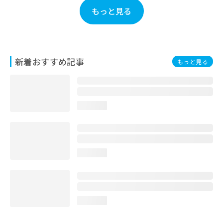
お
もっと見る
問
い
合
わ
せ
新着おすすめ記事
もっと見る
は
こ
ち
ら
loading...
loading...
loading...