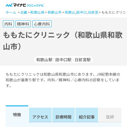
一
般
ホーム
近畿
和歌山県
和歌山市
和歌山
,
田中口
,
日前宮
ももたにクリニ
ユ
内科
精神科
心療内科
ー
ザ
ももたにクリニック（和歌山県和歌
ー
山市）
の
方
は
和歌山駅
田中口駅
日前宮駅
こ
ち
ももたにクリニックは和歌山県和歌山市にあります。JR紀勢本線の
ら
和歌山が最寄り駅です。内科／精神科／心療内科の診察をしていま
す。
医
マ
療
イ
関
ナ
係
ビ
者
ク
特徴
アクセス
診療時間
紹介記事
医師
の
リ
方
ニ