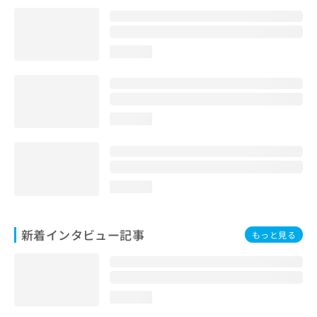
loading...
loading...
loading...
新着インタビュー記事
もっと見る
loading...