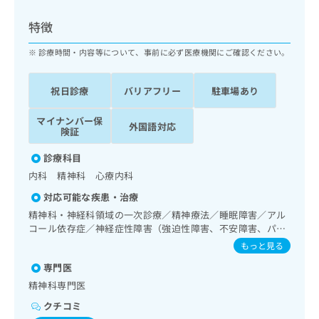
ッ
は
ク
こ
特徴
ナ
ち
ビ
診療時間・内容等について、事前に必ず医療機関にご確認ください。
ら
に
関
広
祝日診療
バリアフリー
駐車場あり
す
広
告
る
告
代
マイナンバー保
お
出
外国語対応
険証
理
問
稿
店
い
の
診療科目
合
の
お
内科 精神科 心療内科
わ
方
問
せ
い
は
対応可能な疾患・治療
は
合
こ
精神科・神経科領域の一次診療／精神療法／睡眠障害／アル
こ
わ
ち
コール依存症／神経症性障害（強迫性障害、不安障害、パニ
ち
せ
ック障害等）／認知症／精神科ショート・ケア／精神科デ
ら
もっと見る
ら
は
イ・ケア
こ
専門医
こち
ち
広
精神科専門医
らは
広
ら
告
マイ
クチコミ
告
出
ナビ