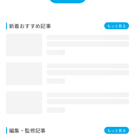
お
問
い
合
新着おすすめ記事
もっと見る
わ
せ
は
こ
ち
loading...
ら
loading...
loading...
編集・監修記事
もっと見る