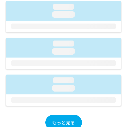
ご了
ら
み
承く
loading...
は
ださ
こ
loading...
無
い。
ち
料
ら
情
報
拡
掲
充
loading...
載
の
情
loading...
お
報
申
の
し
修
込
正
み
は
loading...
は
こ
loading...
こ
ち
ち
ら
ら
そ
の
他
もっと見る
の