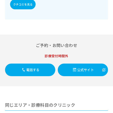
出
稿
クリ
資
クチコミを見る
稿
ニッ
の
料
クナ
の
お
の
ビサ
お
問
ご
イト
問
い
請
への
い
合
お問
求
合
合せ
わ
は
フォ
わ
せ
こ
ーム
せ
は
ち
ご予約・お問い合わせ
とな
は
こ
ら
りま
こ
ち
す。
診療受付時間外
ち
ら
クリ
無
ら
ニッ
料
クの
資
電話する
公式サイト
情
予
料
報
約・
の
症状
拡
のご
ご
充
相談
請
の
など
求
お
はで
は
申
きま
同じエリア・診療科目のクリニック
こ
せん
し
ので
ち
込