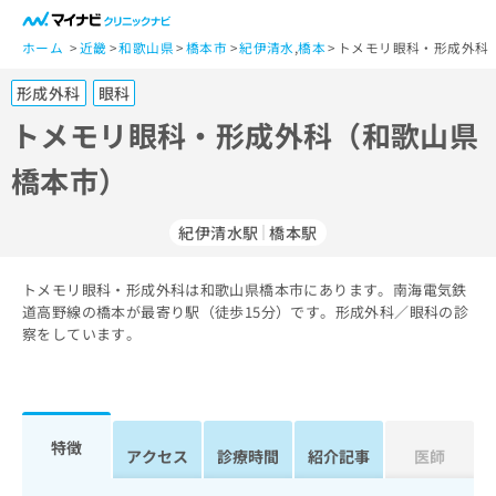
一
般
ホーム
近畿
和歌山県
橋本市
紀伊清水
,
橋本
トメモリ眼科・形成外科
ユ
形成外科
眼科
ー
ザ
トメモリ眼科・形成外科（和歌山県
ー
橋本市）
の
方
は
紀伊清水駅
橋本駅
こ
ち
トメモリ眼科・形成外科は和歌山県橋本市にあります。南海電気鉄
ら
道高野線の橋本が最寄り駅（徒歩15分）です。形成外科／眼科の診
察をしています。
医
マ
療
イ
関
ナ
係
ビ
者
ク
特徴
アクセス
診療時間
紹介記事
医師
の
リ
方
ニ