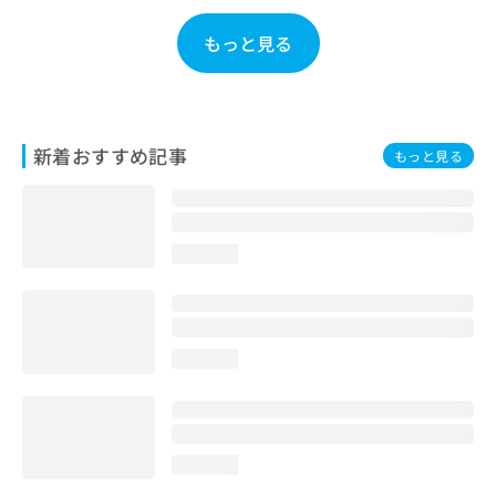
お
問
もっと見る
い
合
わ
せ
は
新着おすすめ記事
もっと見る
こ
ち
ら
loading...
loading...
loading...