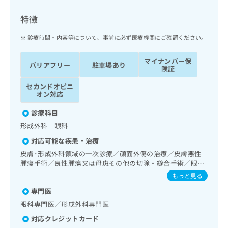
ッ
は
ク
こ
特徴
ナ
ち
ビ
診療時間・内容等について、事前に必ず医療機関にご確認ください。
ら
に
関
マイナンバー保
広
バリアフリー
駐車場あり
す
広
険証
告
る
告
代
セカンドオピニ
お
出
オン対応
理
問
稿
店
い
の
診療科目
合
の
お
形成外科 眼科
わ
方
問
せ
い
は
対応可能な疾患・治療
は
合
こ
皮膚･形成外科領域の一次診療／顔面外傷の治療／皮膚悪性
こ
わ
ち
腫瘍手術／良性腫瘍又は母斑その他の切除・縫合手術／眼領
ち
せ
域の一次診療／硝子体手術／水晶体再建術（白内障手術）／
ら
もっと見る
ら
は
緑内障手術／網膜光凝固術（網膜剥離手術）／コンタクトレ
こ
専門医
ンズ検査／小児視力障害診療
こち
ち
広
眼科専門医／形成外科専門医
らは
広
ら
告
マイ
対応クレジットカード
告
出
ナビ