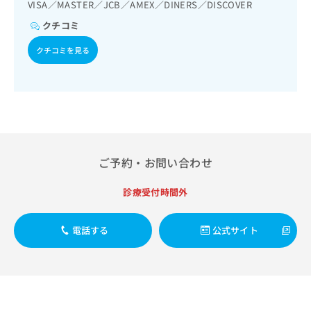
出
VISA／MASTER／JCB／AMEX／DINERS／DISCOVER
稿
クリ
資
稿
ニッ
の
料
クチコミ
クナ
の
お
の
ビサ
お
問
ご
クチコミを見る
イト
問
い
請
への
い
合
お問
求
合
合せ
わ
は
フォ
わ
せ
こ
ーム
せ
は
ち
とな
は
こ
ら
りま
こ
ち
す。
ち
ら
クリ
ご予約・お問い合わせ
無
ら
ニッ
料
クの
資
診療受付時間外
情
予
料
報
約・
の
症状
拡
のご
電話する
公式サイト
ご
充
相談
請
の
など
求
お
はで
は
申
きま
こ
せん
し
ので
ち
込