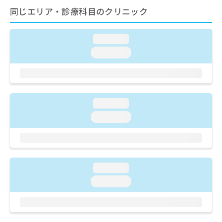
ご了
ら
み
同じエリア・診療科目のクリニック
承く
は
ださ
こ
無
い。
ち
料
loading...
ら
情
loading...
報
拡
掲
充
載
の
情
お
報
loading...
申
の
し
修
loading...
込
正
み
は
は
こ
こ
ち
ち
ら
loading...
ら
loading...
そ
の
他
の